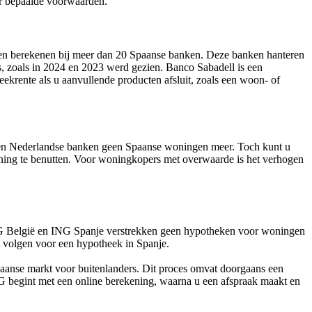
er bepaalde voorwaarden.
ten berekenen bij meer dan 20 Spaanse banken. Deze banken hanteren
s, zoals in 2024 en 2023 werd gezien. Banco Sabadell is een
ekrente als u aanvullende producten afsluit, zoals een woon- of
eren Nederlandse banken geen Spaanse woningen meer. Toch kunt u
ing te benutten. Voor woningkopers met overwaarde is het verhogen
ING België en ING Spanje verstrekken geen hypotheken voor woningen
nt volgen voor een hypotheek in Spanje.
paanse markt voor buitenlanders. Dit proces omvat doorgaans een
NG begint met een online berekening, waarna u een afspraak maakt en