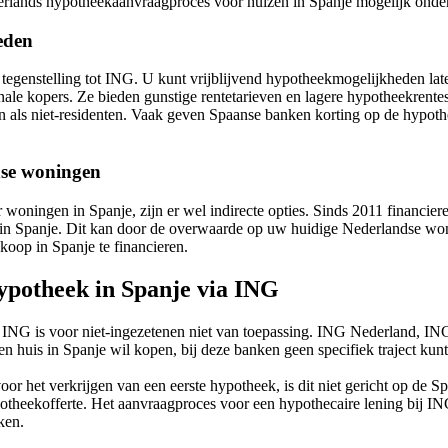
ederlands hypotheekaanvraagproces voor huizen in Spanje mogelijk ond
eden
tegenstelling tot ING. U kunt vrijblijvend hypotheekmogelijkheden la
ale kopers. Ze bieden gunstige rentetarieven en lagere hypotheekrente
 als niet-residenten. Vaak geven Spaanse banken korting op de hypothe
nse woningen
oningen in Spanje, zijn er wel indirecte opties. Sinds 2011 financi
in Spanje. Dit kan door de overwaarde op uw huidige Nederlandse won
koop in Spanje te financieren.
ypotheek in Spanje via ING
a ING is voor niet-ingezetenen niet van toepassing. ING Nederland, 
een huis in Spanje wil kopen, bij deze banken geen specifiek traject ku
 het verkrijgen van een eerste hypotheek, is dit niet gericht op de S
otheekofferte. Het aanvraagproces voor een hypothecaire lening bij I
ken.