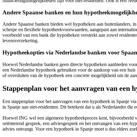
financieringsmogelijkheden zijn voor niet-residenten. Ook is een N
Andere Spaanse banken en hun hypotheekmogelijkh
Andere Spaanse banken bieden wel hypotheken aan buitenlanders, in 
scherpe en flexibele hypotheekvoorwaarden, aangepast aan internation
voorbeeld van een bank die hypotheken verstrekt aan zowel residenten
levensverzekering.
Hypotheekopties via Nederlandse banken voor Spaa
Hoewel Nederlandse banken geen directe hypotheken aanbieden voor w
een Nederlandse hypotheek gebruiken voor de aankoop van een huis 
of oversluiten van de hypotheek een concrete mogelijkheid om de aan
Stappenplan voor het aanvragen van een h
Een stappenplan voor het aanvragen van een hypotheek in Spanje vi
in Spanje aan niet-residenten. Dit betekent dat u als Nederlander die 
Hoewel ING wel een algemeen hypotheekproces kent, bijvoorbeeld voor
oriënterend gesprek, een adviesgesprek en het ontvangen van een hyp
advies ontvangt. Voor een hypotheek in Spanje moet u dus elders zoe