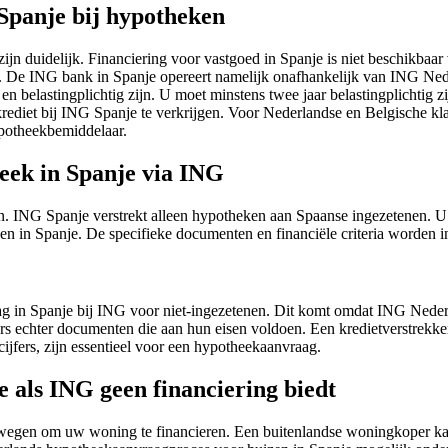
Spanje bij hypotheken
ijn duidelijk. Financiering voor vastgoed in Spanje is niet beschikba
. De ING bank in Spanje opereert namelijk onafhankelijk van ING Nede
n belastingplichtig zijn. U moet minstens twee jaar belastingplichtig z
ediet bij ING Spanje te verkrijgen. Voor Nederlandse en Belgische klan
potheekbemiddelaar.
eek in Spanje via ING
 ING Spanje verstrekt alleen hypotheken aan Spaanse ingezetenen. U mo
in Spanje. De specifieke documenten en financiële criteria worden in
ag in Spanje bij ING voor niet-ingezetenen. Dit komt omdat ING Ned
ers echter documenten die aan hun eisen voldoen. Een kredietverstrekke
jfers, zijn essentieel voor een hypotheekaanvraag.
e als ING geen financiering biedt
 wegen om uw woning te financieren. Een buitenlandse woningkoper kan