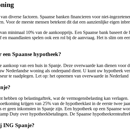
oning
van diverse factoren. Spaanse banken financieren voor niet-ingezete
n. Voor de meeste mensen betekent dit dat een aanzienlijke eigen inbre
 van minimaal 10% van de aankoopprijs. Een Spaanse bank baseert de 
ef en maandlasten spelen ook een rol bij de aanvraag. Het is slim om e
r een Spaanse hypotheek?
aankoop van een huis in Spanje. Deze overwaarde kan dienen voor de 
s uw Nederlandse woning als onderpand dient. U kunt uw hypotheek ve
seur te raadplegen. Let op: het opnemen van overwaarde in Nederlan
anje?
ht hebben op belastingaftrek, wat de vermogensbelasting kan verlagen.
oetkoming krijgen van 25% van de hypotheeklast in de eerste twee jaar
mits er geen inkomsten in Spanje zijn. Een hypotheek op een Spaanse wo
tamp Duty over hypotheekbetalingen. De Spaanse hypotheekrenteaftrek
ij ING Spanje?