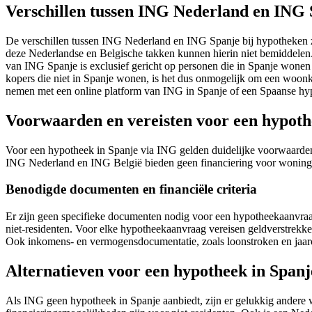
Verschillen tussen ING Nederland en ING 
De verschillen tussen ING Nederland en ING Spanje bij hypotheken z
deze Nederlandse en Belgische takken kunnen hierin niet bemiddelen
van ING Spanje is exclusief gericht op personen die in Spanje wonen e
kopers die niet in Spanje wonen, is het dus onmogelijk om een woonkr
nemen met een online platform van ING in Spanje of een Spaanse hy
Voorwaarden en vereisten voor een hypoth
Voor een hypotheek in Spanje via ING gelden duidelijke voorwaarden.
ING Nederland en ING België bieden geen financiering voor woningen 
Benodigde documenten en financiële criteria
Er zijn geen specifieke documenten nodig voor een hypotheekaanvra
niet-residenten. Voor elke hypotheekaanvraag vereisen geldverstrekk
Ook inkomens- en vermogensdocumentatie, zoals loonstroken en jaarci
Alternatieven voor een hypotheek in Spanj
Als ING geen hypotheek in Spanje aanbiedt, zijn er gelukkig andere