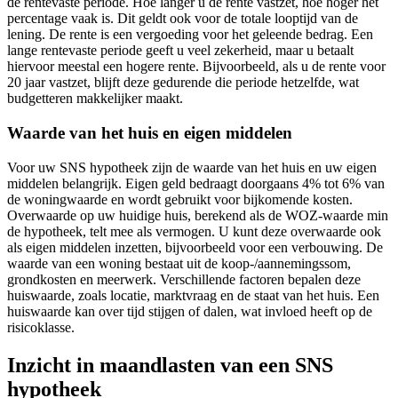
de rentevaste periode. Hoe langer u de rente vastzet, hoe hoger het
percentage vaak is. Dit geldt ook voor de totale looptijd van de
lening. De rente is een vergoeding voor het geleende bedrag. Een
lange rentevaste periode geeft u veel zekerheid, maar u betaalt
hiervoor meestal een hogere rente. Bijvoorbeeld, als u de rente voor
20 jaar vastzet, blijft deze gedurende die periode hetzelfde, wat
budgetteren makkelijker maakt.
Waarde van het huis en eigen middelen
Voor uw SNS hypotheek zijn de waarde van het huis en uw eigen
middelen belangrijk. Eigen geld bedraagt doorgaans 4% tot 6% van
de woningwaarde en wordt gebruikt voor bijkomende kosten.
Overwaarde op uw huidige huis, berekend als de WOZ-waarde min
de hypotheek, telt mee als vermogen. U kunt deze overwaarde ook
als eigen middelen inzetten, bijvoorbeeld voor een verbouwing. De
waarde van een woning bestaat uit de koop-/aannemingssom,
grondkosten en meerwerk. Verschillende factoren bepalen deze
huiswaarde, zoals locatie, marktvraag en de staat van het huis. Een
huiswaarde kan over tijd stijgen of dalen, wat invloed heeft op de
risicoklasse.
Inzicht in maandlasten van een SNS
hypotheek