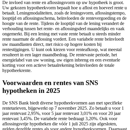
De invloed van rente en aflossingsvorm op uw hypotheek is groot.
Uw gekozen hypotheekvorm bepaalt hoe u aflost en hoeveel rente u
betaalt. Leningmodaliteiten, zoals de leningsvorm, aflossingstempo,
looptijd en aflossingsschema, beïnvloeden de rentevergoeding en de
hoogte van de rente. Tijdens de looptijd van de lening verandert de
verhouding tussen het rente- en aflossingsdeel maandelijks en vaak
ongemerkt. Bij een lening met vaste rente betaalt u steeds minder
rente naarmate de aflossing vordert. Een variabele rente beïnvloedt
uw maandlasten direct, met risico op hogere kosten bij
rentestijgingen. U kunt ook kiezen voor renteafkoop, wat meestal
resulteert in een lager maandbedrag. De rentevaste periode, het
energielabel van uw woning, uw eigen inbreng en een eventuele
korting voor een actieve betaalrekening beïnvloeden de totale
hypotheekrente.
Voorwaarden en rentes van SNS
hypotheken in 2025
De SNS Bank biedt diverse hypotheekvormen aan met specifieke
rentetarieven, bijgewerkt op 7 november 2025. Zo betaalt u voor 1
jaar rentevast 2,95%, voor 5 jaar rentevast 3,01% en voor 20 jaar
rentevast 3,45%. De variabele rente bedraagt 3,20%. Ook voor
aflossingsvrije hypotheken die vóór 1 juli 2025 zijn afgesloten,
gelden dezelfde rentes als voor andere hypotheekvormen. Daarnaast