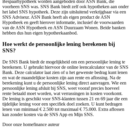
Bespaarhypotheek worden aangeboden door ASN Bank, die
voorheen SNS was. SNS Bank biedt zelf ook hypotheken aan onder
het label SNS hypotheek. Deze zijn uitsluitend verkrijgbaar via een
SNS Adviseur. ASN Bank heeft als eigen product de ASN
Hypotheek en geeft hierover informatie, inclusief de voorwaarden
van de ASN Hypotheek en ASN Duurzaam Wonen. Beide banken
hebben dus hun eigen hypotheekaanbod.
Hoe werkt de persoonlijke lening berekenen bij
SNS?
De SNS Bank biedt de mogelijkheid om een persoonlijke lening te
berekenen. U gebruikt hiervoor de online leencalculator van de SNS
Bank. Deze calculator laat zien of u het gewenste bedrag kunt lenen
en wat de maandelijkse kosten zijn aan rente en aflossing. Na de
berekening kunt u de persoonlijke lening direct aanvragen. Wie een
persoonlijke lening afsluit bij SNS, weet vooraf precies hoeveel
rente betaald moet worden, wat verrassingen in kosten voorkomt.
De lening is geschikt voor SNS-klanten tussen 21 en 69 jaar die een
tijdelijke lening voor een specifiek doel zoeken. U kunt bedragen
lenen van minimaal € 2.500 tot maximaal € 75.000. Extra aflossen
kan zonder kosten via de SNS App en Mijn SNS.
Door onze homefinance auteur