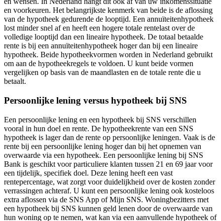
en wensen. In Nederland hangt dit ook af van uw inkomenssituatie
en voorkeuren. Het belangrijkste kenmerk van beide is de aflossing
van de hypotheek gedurende de looptijd. Een annuïteitenhypotheek
lost minder snel af en heeft een hogere totale rentelast over de
volledige looptijd dan een lineaire hypotheek. De totaal betaalde
rente is bij een annuïteitenhypotheek hoger dan bij een lineaire
hypotheek. Beide hypotheekvormen worden in Nederland gebruikt
om aan de hypotheekregels te voldoen. U kunt beide vormen
vergelijken op basis van de maandlasten en de totale rente die u
betaalt.
Persoonlijke lening versus hypotheek bij SNS
Een persoonlijke lening en een hypotheek bij SNS verschillen
vooral in hun doel en rente. De hypotheekrente van een SNS
hypotheek is lager dan de rente op persoonlijke leningen. Vaak is de
rente bij een persoonlijke lening hoger dan bij het opnemen van
overwaarde via een hypotheek. Een persoonlijke lening bij SNS
Bank is geschikt voor particuliere klanten tussen 21 en 69 jaar voor
een tijdelijk, specifiek doel. Deze lening heeft een vast
rentepercentage, wat zorgt voor duidelijkheid over de kosten zonder
verrassingen achteraf. U kunt een persoonlijke lening ook kosteloos
extra aflossen via de SNS App of Mijn SNS. Woningbezitters met
een hypotheek bij SNS kunnen geld lenen door de overwaarde van
hun woning op te nemen, wat kan via een aanvullende hypotheek of