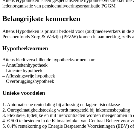
Attens Hypotheken is een gespecialiseerde hypotheekverstrekker di
ledenorganisatie van pensioenuitvoeringsorganisatie PGGM.
Belangrijkste kenmerken
Attens Hypotheken is primair bedoeld voor (oud)medewerkers in de z
Pensioenfonds Zorg & Welzijn (PFZW) komen in aanmerking, zelfs al
Hypotheekvormen
Attens biedt verschillende hypotheekvormen aan:
– Annuïteitenhypotheek
– Lineaire hypotheek
– Aflossingsvrije hypotheek
– Overbruggingshypotheek
Unieke voordelen
1. Automatische rentedaling bij aflossing en lagere risicoklasse
2. Onregelmatigheidstoeslag wordt meegeteld bij inkomensbepaling
3. Flexibele, tijdelijke en nul-urencontracten worden meegenomen in
4. € 500 te besteden in de Klimaatwinkel van Centraal Beheer voor 
5. 0,4% rentekorting op Energie Besparende Voorzieningen (EBV) o