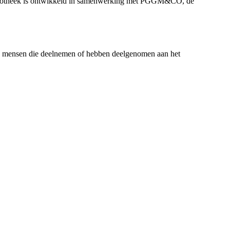
e hypotheek is ontwikkeld in samenwerking met PGGM&CO, de
Ook mensen die deelnemen of hebben deelgenomen aan het