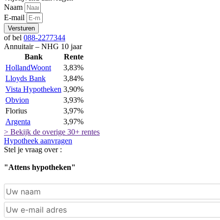
Naam
E-mail
Versturen
of bel
088-2277344
Annuitair – NHG 10 jaar
Bank
Rente
HollandWoont
3,83%
Lloyds Bank
3,84%
Vista Hypotheken
3,90%
Obvion
3,93%
Florius
3,97%
Argenta
3,97%
> Bekijk de overige 30+ rentes
Hypotheek aanvragen
Stel je vraag over :
"Attens hypotheken"