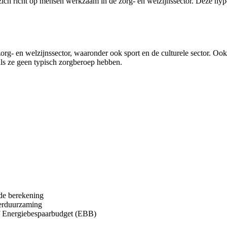
e zich richt op mensen werkzaam in de zorg- en welzijnssector. Dez
org- en welzijnssector, waaronder ook sport en de culturele sector. 
s ze geen typisch zorgberoep hebben.
 de berekening
verduurzaming
f Energiebespaarbudget (EBB)