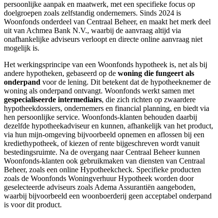
persoonlijke aanpak en maatwerk, met een specifieke focus op
doelgroepen zoals zelfstandig ondernemers. Sinds 2024 is
Woonfonds onderdeel van Centraal Beheer, en maakt het merk deel
uit van Achmea Bank N.V., waarbij de aanvraag altijd via
onafhankelijke adviseurs verloopt en directe online aanvraag niet
mogelijk is.
Het werkingsprincipe van een Woonfonds hypotheek is, net als bij
andere hypotheken, gebaseerd op de
woning die fungeert als
onderpand
voor de lening. Dit betekent dat de hypotheeknemer de
woning als onderpand ontvangt. Woonfonds werkt samen met
gespecialiseerde intermediairs
, die zich richten op zwaardere
hypotheekdossiers, ondernemers en financial planning, en biedt via
hen persoonlijke service. Woonfonds-klanten behouden daarbij
dezelfde hypotheekadviseur en kunnen, afhankelijk van het product,
via hun mijn-omgeving bijvoorbeeld opnemen en aflossen bij een
krediethypotheek, of kiezen of rente bijgeschreven wordt vanuit
bestedingsruimte. Na de overgang naar Centraal Beheer kunnen
Woonfonds-klanten ook gebruikmaken van diensten van Centraal
Beheer, zoals een online Hypotheekcheck. Specifieke producten
zoals de Woonfonds Woningverhuur Hypotheek worden door
geselecteerde adviseurs zoals Adema Assurantiën aangeboden,
waarbij bijvoorbeeld een woonboerderij geen acceptabel onderpand
is voor dit product.