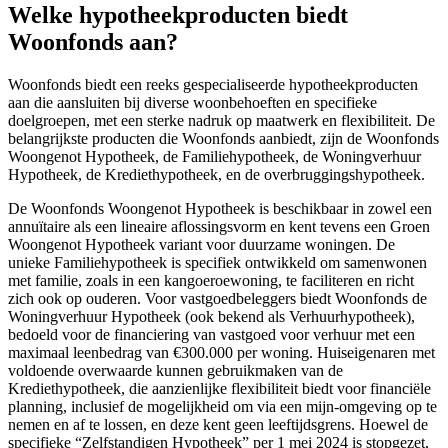
Welke hypotheekproducten biedt
Woonfonds aan?
Woonfonds biedt een reeks gespecialiseerde hypotheekproducten
aan die aansluiten bij diverse woonbehoeften en specifieke
doelgroepen, met een sterke nadruk op maatwerk en flexibiliteit. De
belangrijkste producten die Woonfonds aanbiedt, zijn de Woonfonds
Woongenot Hypotheek, de Familiehypotheek, de Woningverhuur
Hypotheek, de Krediethypotheek, en de overbruggingshypotheek.
De Woonfonds Woongenot Hypotheek is beschikbaar in zowel een
annuïtaire als een lineaire aflossingsvorm en kent tevens een Groen
Woongenot Hypotheek variant voor duurzame woningen. De
unieke Familiehypotheek is specifiek ontwikkeld om samenwonen
met familie, zoals in een kangoeroewoning, te faciliteren en richt
zich ook op ouderen. Voor vastgoedbeleggers biedt Woonfonds de
Woningverhuur Hypotheek (ook bekend als Verhuurhypotheek),
bedoeld voor de financiering van vastgoed voor verhuur met een
maximaal leenbedrag van €300.000 per woning. Huiseigenaren met
voldoende overwaarde kunnen gebruikmaken van de
Krediethypotheek, die aanzienlijke flexibiliteit biedt voor financiële
planning, inclusief de mogelijkheid om via een mijn-omgeving op te
nemen en af te lossen, en deze kent geen leeftijdsgrens. Hoewel de
specifieke “Zelfstandigen Hypotheek” per 1 mei 2024 is stopgezet,