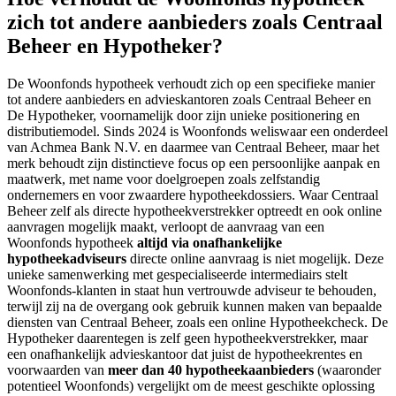
zich tot andere aanbieders zoals Centraal
Beheer en Hypotheker?
De Woonfonds hypotheek verhoudt zich op een specifieke manier
tot andere aanbieders en advieskantoren zoals Centraal Beheer en
De Hypotheker, voornamelijk door zijn unieke positionering en
distributiemodel. Sinds 2024 is Woonfonds weliswaar een onderdeel
van Achmea Bank N.V. en daarmee van Centraal Beheer, maar het
merk behoudt zijn distinctieve focus op een persoonlijke aanpak en
maatwerk, met name voor doelgroepen zoals zelfstandig
ondernemers en voor zwaardere hypotheekdossiers. Waar Centraal
Beheer zelf als directe hypotheekverstrekker optreedt en ook online
aanvragen mogelijk maakt, verloopt de aanvraag van een
Woonfonds hypotheek
altijd via onafhankelijke
hypotheekadviseurs
directe online aanvraag is niet mogelijk. Deze
unieke samenwerking met gespecialiseerde intermediairs stelt
Woonfonds-klanten in staat hun vertrouwde adviseur te behouden,
terwijl zij na de overgang ook gebruik kunnen maken van bepaalde
diensten van Centraal Beheer, zoals een online Hypotheekcheck. De
Hypotheker daarentegen is zelf geen hypotheekverstrekker, maar
een onafhankelijk advieskantoor dat juist de hypotheekrentes en
voorwaarden van
meer dan 40 hypotheekaanbieders
(waaronder
potentieel Woonfonds) vergelijkt om de meest geschikte oplossing