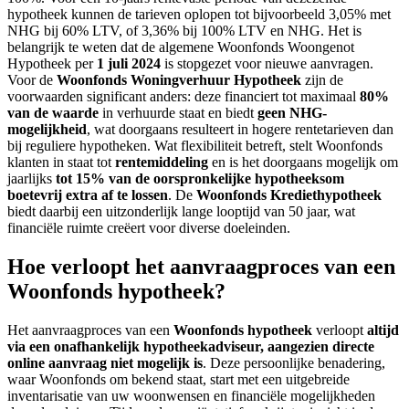
hypotheek kunnen de tarieven oplopen tot bijvoorbeeld 3,05% met
NHG bij 60% LTV, of 3,36% bij 100% LTV en NHG. Het is
belangrijk te weten dat de algemene Woonfonds Woongenot
Hypotheek per
1 juli 2024
is stopgezet voor nieuwe aanvragen.
Voor de
Woonfonds Woningverhuur Hypotheek
zijn de
voorwaarden significant anders: deze financiert tot maximaal
80%
van de waarde
in verhuurde staat en biedt
geen NHG-
mogelijkheid
, wat doorgaans resulteert in hogere rentetarieven dan
bij reguliere hypotheken. Wat flexibiliteit betreft, stelt Woonfonds
klanten in staat tot
rentemiddeling
en is het doorgaans mogelijk om
jaarlijks
tot 15% van de oorspronkelijke hypotheeksom
boetevrij extra af te lossen
. De
Woonfonds Krediethypotheek
biedt daarbij een uitzonderlijk lange looptijd van 50 jaar, wat
financiële ruimte creëert voor diverse doeleinden.
Hoe verloopt het aanvraagproces van een
Woonfonds hypotheek?
Het aanvraagproces van een
Woonfonds hypotheek
verloopt
altijd
via een onafhankelijk hypotheekadviseur, aangezien directe
online aanvraag niet mogelijk is
. Deze persoonlijke benadering,
waar Woonfonds om bekend staat, start met een uitgebreide
inventarisatie van uw woonwensen en financiële mogelijkheden