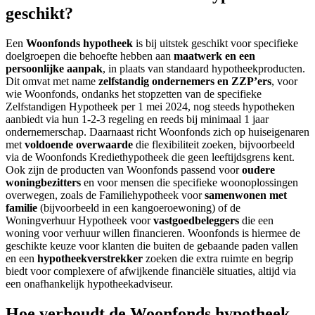
geschikt?
Een
Woonfonds hypotheek
is bij uitstek geschikt voor specifieke
doelgroepen die behoefte hebben aan
maatwerk en een
persoonlijke aanpak
, in plaats van standaard hypotheekproducten.
Dit omvat met name
zelfstandig ondernemers en ZZP’ers
, voor
wie Woonfonds, ondanks het stopzetten van de specifieke
Zelfstandigen Hypotheek per 1 mei 2024, nog steeds hypotheken
aanbiedt via hun 1-2-3 regeling en reeds bij minimaal 1 jaar
ondernemerschap. Daarnaast richt Woonfonds zich op huiseigenaren
met
voldoende overwaarde
die flexibiliteit zoeken, bijvoorbeeld
via de Woonfonds Krediethypotheek die geen leeftijdsgrens kent.
Ook zijn de producten van Woonfonds passend voor
oudere
woningbezitters
en voor mensen die specifieke woonoplossingen
overwegen, zoals de Familiehypotheek voor
samenwonen met
familie
(bijvoorbeeld in een kangoeroewoning) of de
Woningverhuur Hypotheek voor
vastgoedbeleggers
die een
woning voor verhuur willen financieren. Woonfonds is hiermee de
geschikte keuze voor klanten die buiten de gebaande paden vallen
en een
hypotheekverstrekker
zoeken die extra ruimte en begrip
biedt voor complexere of afwijkende financiële situaties, altijd via
een onafhankelijk hypotheekadviseur.
Hoe verhoudt de Woonfonds hypotheek