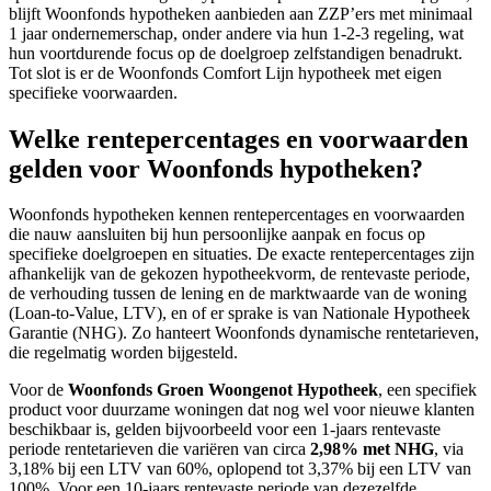
blijft Woonfonds hypotheken aanbieden aan ZZP’ers met minimaal
1 jaar ondernemerschap, onder andere via hun 1-2-3 regeling, wat
hun voortdurende focus op de doelgroep zelfstandigen benadrukt.
Tot slot is er de Woonfonds Comfort Lijn hypotheek met eigen
specifieke voorwaarden.
Welke rentepercentages en voorwaarden
gelden voor Woonfonds hypotheken?
Woonfonds hypotheken kennen rentepercentages en voorwaarden
die nauw aansluiten bij hun persoonlijke aanpak en focus op
specifieke doelgroepen en situaties. De exacte rentepercentages zijn
afhankelijk van de gekozen hypotheekvorm, de rentevaste periode,
de verhouding tussen de lening en de marktwaarde van de woning
(Loan-to-Value, LTV), en of er sprake is van Nationale Hypotheek
Garantie (NHG). Zo hanteert Woonfonds dynamische rentetarieven,
die regelmatig worden bijgesteld.
Voor de
Woonfonds Groen Woongenot Hypotheek
, een specifiek
product voor duurzame woningen dat nog wel voor nieuwe klanten
beschikbaar is, gelden bijvoorbeeld voor een 1-jaars rentevaste
periode rentetarieven die variëren van circa
2,98% met NHG
, via
3,18% bij een LTV van 60%, oplopend tot 3,37% bij een LTV van
100%. Voor een 10-jaars rentevaste periode van dezezelfde