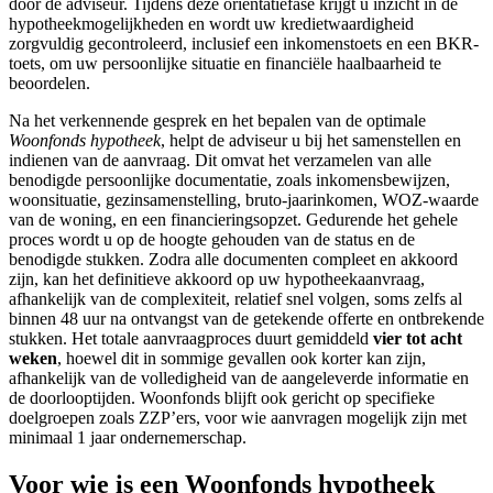
door de adviseur. Tijdens deze oriëntatiefase krijgt u inzicht in de
hypotheekmogelijkheden en wordt uw kredietwaardigheid
zorgvuldig gecontroleerd, inclusief een inkomenstoets en een BKR-
toets, om uw persoonlijke situatie en financiële haalbaarheid te
beoordelen.
Na het verkennende gesprek en het bepalen van de optimale
Woonfonds hypotheek
, helpt de adviseur u bij het samenstellen en
indienen van de aanvraag. Dit omvat het verzamelen van alle
benodigde persoonlijke documentatie, zoals inkomensbewijzen,
woonsituatie, gezinsamenstelling, bruto-jaarinkomen, WOZ-waarde
van de woning, en een financieringsopzet. Gedurende het gehele
proces wordt u op de hoogte gehouden van de status en de
benodigde stukken. Zodra alle documenten compleet en akkoord
zijn, kan het definitieve akkoord op uw hypotheekaanvraag,
afhankelijk van de complexiteit, relatief snel volgen, soms zelfs al
binnen 48 uur na ontvangst van de getekende offerte en ontbrekende
stukken. Het totale aanvraagproces duurt gemiddeld
vier tot acht
weken
, hoewel dit in sommige gevallen ook korter kan zijn,
afhankelijk van de volledigheid van de aangeleverde informatie en
de doorlooptijden. Woonfonds blijft ook gericht op specifieke
doelgroepen zoals ZZP’ers, voor wie aanvragen mogelijk zijn met
minimaal 1 jaar ondernemerschap.
Voor wie is een Woonfonds hypotheek