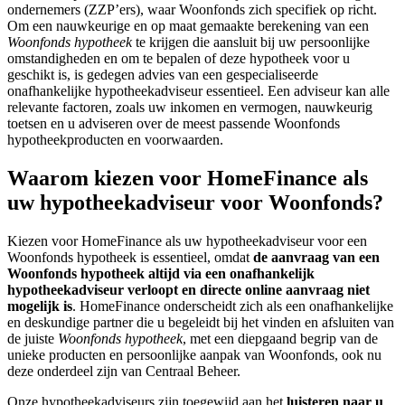
ondernemers (ZZP’ers), waar Woonfonds zich specifiek op richt.
Om een nauwkeurige en op maat gemaakte berekening van een
Woonfonds hypotheek
te krijgen die aansluit bij uw persoonlijke
omstandigheden en om te bepalen of deze hypotheek voor u
geschikt is, is gedegen advies van een gespecialiseerde
onafhankelijke hypotheekadviseur essentieel. Een adviseur kan alle
relevante factoren, zoals uw inkomen en vermogen, nauwkeurig
toetsen en u adviseren over de meest passende Woonfonds
hypotheekproducten en voorwaarden.
Waarom kiezen voor HomeFinance als
uw hypotheekadviseur voor Woonfonds?
Kiezen voor HomeFinance als uw hypotheekadviseur voor een
Woonfonds hypotheek is essentieel, omdat
de aanvraag van een
Woonfonds hypotheek altijd via een onafhankelijk
hypotheekadviseur verloopt en directe online aanvraag niet
mogelijk is
. HomeFinance onderscheidt zich als een onafhankelijke
en deskundige partner die u begeleidt bij het vinden en afsluiten van
de juiste
Woonfonds hypotheek
, met een diepgaand begrip van de
unieke producten en persoonlijke aanpak van Woonfonds, ook nu
deze onderdeel zijn van Centraal Beheer.
Onze hypotheekadviseurs zijn toegewijd aan het
luisteren naar u