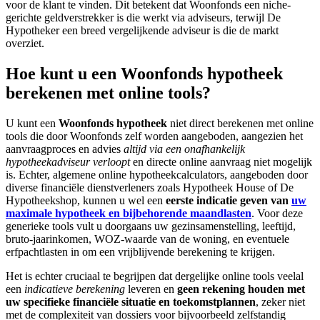
voor de klant te vinden. Dit betekent dat Woonfonds een niche-
gerichte geldverstrekker is die werkt via adviseurs, terwijl De
Hypotheker een breed vergelijkende adviseur is die de markt
overziet.
Hoe kunt u een Woonfonds hypotheek
berekenen met online tools?
U kunt een
Woonfonds hypotheek
niet direct berekenen met online
tools die door Woonfonds zelf worden aangeboden, aangezien het
aanvraagproces en advies
altijd via een onafhankelijk
hypotheekadviseur verloopt
en directe online aanvraag niet mogelijk
is. Echter, algemene online hypotheekcalculators, aangeboden door
diverse financiële dienstverleners zoals Hypotheek House of De
Hypotheekshop, kunnen u wel een
eerste indicatie geven van
uw
maximale hypotheek en bijbehorende maandlasten
. Voor deze
generieke tools vult u doorgaans uw gezinsamenstelling, leeftijd,
bruto-jaarinkomen, WOZ-waarde van de woning, en eventuele
erfpachtlasten in om een vrijblijvende berekening te krijgen.
Het is echter cruciaal te begrijpen dat dergelijke online tools veelal
een
indicatieve berekening
leveren en
geen rekening houden met
uw specifieke financiële situatie en toekomstplannen
, zeker niet
met de complexiteit van dossiers voor bijvoorbeeld zelfstandig