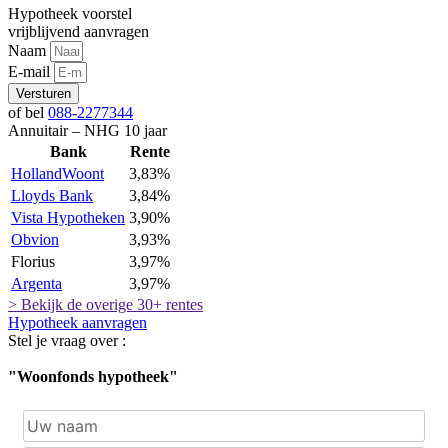
Hypotheek voorstel
vrijblijvend aanvragen
Naam
E-mail
Versturen
of bel
088-2277344
Annuitair – NHG 10 jaar
Bank
Rente
HollandWoont
3,83%
Lloyds Bank
3,84%
Vista Hypotheken
3,90%
Obvion
3,93%
Florius
3,97%
Argenta
3,97%
> Bekijk de overige 30+ rentes
Hypotheek aanvragen
Stel je vraag over :
"Woonfonds hypotheek"