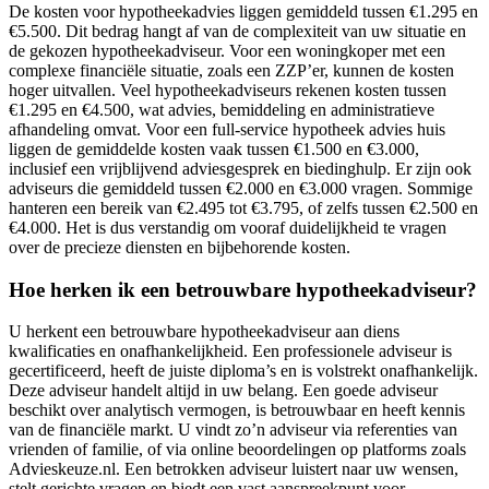
De kosten voor hypotheekadvies liggen gemiddeld tussen €1.295 en
€5.500. Dit bedrag hangt af van de complexiteit van uw situatie en
de gekozen hypotheekadviseur. Voor een woningkoper met een
complexe financiële situatie, zoals een ZZP’er, kunnen de kosten
hoger uitvallen. Veel hypotheekadviseurs rekenen kosten tussen
€1.295 en €4.500, wat advies, bemiddeling en administratieve
afhandeling omvat. Voor een full-service hypotheek advies huis
liggen de gemiddelde kosten vaak tussen €1.500 en €3.000,
inclusief een vrijblijvend adviesgesprek en biedinghulp. Er zijn ook
adviseurs die gemiddeld tussen €2.000 en €3.000 vragen. Sommige
hanteren een bereik van €2.495 tot €3.795, of zelfs tussen €2.500 en
€4.000. Het is dus verstandig om vooraf duidelijkheid te vragen
over de precieze diensten en bijbehorende kosten.
Hoe herken ik een betrouwbare hypotheekadviseur?
U herkent een betrouwbare hypotheekadviseur aan diens
kwalificaties en onafhankelijkheid. Een professionele adviseur is
gecertificeerd, heeft de juiste diploma’s en is volstrekt onafhankelijk.
Deze adviseur handelt altijd in uw belang. Een goede adviseur
beschikt over analytisch vermogen, is betrouwbaar en heeft kennis
van de financiële markt. U vindt zo’n adviseur via referenties van
vrienden of familie, of via online beoordelingen op platforms zoals
Advieskeuze.nl. Een betrokken adviseur luistert naar uw wensen,
stelt gerichte vragen en biedt een vast aanspreekpunt voor