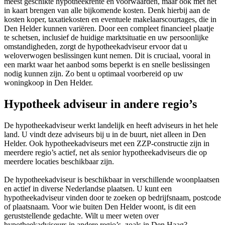
meest geschikte hypotheekrente en voorwaarden, maar ook met het
in kaart brengen van alle bijkomende kosten. Denk hierbij aan de
kosten koper, taxatiekosten en eventuele makelaarscourtages, die in
Den Helder kunnen variëren. Door een compleet financieel plaatje
te schetsen, inclusief de huidige marktsituatie en uw persoonlijke
omstandigheden, zorgt de hypotheekadviseur ervoor dat u
weloverwogen beslissingen kunt nemen. Dit is cruciaal, vooral in
een markt waar het aanbod soms beperkt is en snelle beslissingen
nodig kunnen zijn. Zo bent u optimaal voorbereid op uw
woningkoop in Den Helder.
Hypotheek adviseur in andere regio’s
De hypotheekadviseur werkt landelijk en heeft adviseurs in het hele
land. U vindt deze adviseurs bij u in de buurt, niet alleen in Den
Helder. Ook hypotheekadviseurs met een ZZP-constructie zijn in
meerdere regio’s actief, net als senior hypotheekadviseurs die op
meerdere locaties beschikbaar zijn.
De hypotheekadviseur is beschikbaar in verschillende woonplaatsen
en actief in diverse Nederlandse plaatsen. U kunt een
hypotheekadviseur vinden door te zoeken op bedrijfsnaam, postcode
of plaatsnaam. Voor wie buiten Den Helder woont, is dit een
geruststellende gedachte. Wilt u meer weten over
hypotheekadviseurs in andere regio’s, zoals in Den Haag?