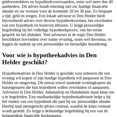
geldverstrekkers en hypotheekvoorwaarden, soms wel meer dan 40
aanbieders. Dit advies houdt rekening met uw huidige financiële
situatie en uw wensen voor de komende 20 tot 30 jaar. Zo bespaart
u tijd, geld en zorgen. Een lokale adviseur in Den Helder biedt
bijvoorbeeld advies over diverse hypotheekvormen, het oversluiten
van een hypotheek en boetevrij aflossen. U krijgt persoonlijke
begeleiding bij het volledige hypotheekproces, van het eerste
gesprek tot het afsluiten. Veel adviseurs in de regio Den Helder
beschikken bovendien over ruime ervaring, soms wel decennia, en
leggen de nadruk op een persoonlijke en menselijke benadering.
Voor wie is hypotheekadvies in Den
Helder geschikt?
Hypotheekadvies in Den Helder is geschikt voor iedereen die een
woning wil kopen of zijn huidige hypotheek wil aanpassen in Den
Helder en omgeving. Dit omvat zowel startende woningkopers als
huiseigenaren die hun hypotheek willen oversluiten of aanpassen.
Adviseurs in Den Helder, Julianadorp en Huisduinen staan klaar om
u te begeleiden. Een onafhankelijke hypotheekadviseur helpt u bij
het vinden van een hypotheek die past bij uw persoonlijke situatie.
Hierbij staat mensgericht advies centraal, waarbij de klant centraal
wordt gesteld. Zo krijgt u deskundige begeleiding bij een van de
belangrijkste financiële beslissingen.