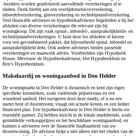
-bezitters worden geadviseerd aanvullende verzekeringen af te
sluiten. Denk hierbij aan een overlijdensrisicoverzekering,
inboedelverzekering, glasverzekering en rechtsbijstandverzekering.
Veel financiële adviseurs en hypotheekadviseurs begeleiden u bij het
afsluiten van diverse verzekeringen die relevant zijn bij
woningkoop. Dit zijn vaak opstal-, inboedel-, aansprakelijkheids- en
rechtsbijstandverzekeringen. U kunt deze los afsluiten of kiezen
voor een gecombineerd pakket, dat bijvoorbeeld opstal, inboedel en
aansprakelijkheid dekt. Ook andere adviseurs bieden passende
verzekeringen en maatwerk advies. Voorbeelden zijn Hypotheek
House, Mevrouw de Hypotheekadviseur, Het Hypotheekhuis en
Ben’s Hypotheekhuis.
Makelaardij en woningaanbod in Den Helder
De woningmarkt in Den Helder is dynamisch en kent zijn eigen
specifieke kenmerken, zoals variërende prijsniveaus en een
wisselend aanbod. Het navigeren door deze markt, of u nu een
starter bent of doorstroomt, vraagt om actuele kennis en een helder
financieel plan. Een hypotheekadviseur in Den Helder is hierin uw
essentiële partner. Zij hebben inzicht in de lokale markttrends, zoals
gemiddelde verkoopprijzen en het beschikbare woningaanbod, en
kunnen u adviseren over de financiële haalbaarheid van uw
droomwoning. De adviseur helpt u niet alleen met het vinden van de