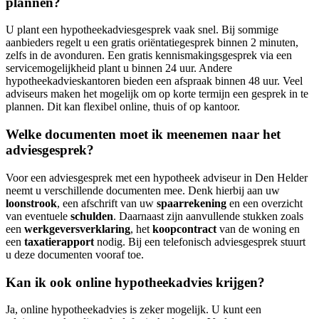
plannen?
U plant een hypotheekadviesgesprek vaak snel. Bij sommige
aanbieders regelt u een gratis oriëntatiegesprek binnen 2 minuten,
zelfs in de avonduren. Een gratis kennismakingsgesprek via een
servicemogelijkheid plant u binnen 24 uur. Andere
hypotheekadvieskantoren bieden een afspraak binnen 48 uur. Veel
adviseurs maken het mogelijk om op korte termijn een gesprek in te
plannen. Dit kan flexibel online, thuis of op kantoor.
Welke documenten moet ik meenemen naar het
adviesgesprek?
Voor een adviesgesprek met een hypotheek adviseur in Den Helder
neemt u verschillende documenten mee. Denk hierbij aan uw
loonstrook
, een afschrift van uw
spaarrekening
en een overzicht
van eventuele
schulden
. Daarnaast zijn aanvullende stukken zoals
een
werkgeversverklaring
, het
koopcontract
van de woning en
een
taxatierapport
nodig. Bij een telefonisch adviesgesprek stuurt
u deze documenten vooraf toe.
Kan ik ook online hypotheekadvies krijgen?
Ja, online hypotheekadvies is zeker mogelijk. U kunt een