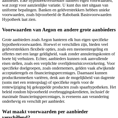
aanbieder. Elke hypotheekverstrekker hanteert eigen voorwaarden,
wat zorgt voor aanzienlijke variatie. U kunt dus niet uitgaan van
uniforme bepalingen. Banken en geldverstrekkers hebben unieke
voorwaarden, zoals bijvoorbeeld de Rabobank Basisvoorwaarden
Hypotheek laat zien.
Voorwaarden van Aegon en andere grote aanbieders
Grote aanbieders zoals Aegon hanteren elk hun eigen specifieke
hypotheekvoorwaarden. Hoewel er verschillen zijn, bieden veel
geldverstrekkers flexibele opties, zoals een meeneemregeling en
offertes met een lange geldigheid, vaak zonder annuleringskosten of
boete bij verhuizen. Echter, aanbieders kunnen ook aanvullende
eisen stellen, zoals een verplichte overlijdensrisicoverzekering. Voor
specifieke doelgroepen, zoals ondernemers, gelden vaak afwijkende
acceptatieregels en financieringspercentages. Daarnaast kunnen
productkenmerken variëren, denk aan de mogelijkheid van dagrente
(soms met een renteopslag) of specifieke regels voor de
rentewijziging bij gekoppelde producten zoals spaarhypotheken. Het
beleid rondom bijvoorbeeld overbruggingskredieten, inclusief de
maximale financieringspercentages, is eveneens aan verandering
onderhevig en verschilt per aanbieder.
Wat maakt voorwaarden per aanbieder
verschillend?