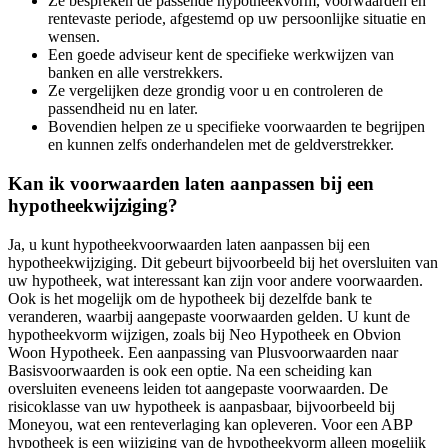
Ze bespreken de passende hypotheekvorm, voorwaarden en
rentevaste periode, afgestemd op uw persoonlijke situatie en
wensen.
Een goede adviseur kent de specifieke werkwijzen van
banken en alle verstrekkers.
Ze vergelijken deze grondig voor u en controleren de
passendheid nu en later.
Bovendien helpen ze u specifieke voorwaarden te begrijpen
en kunnen zelfs onderhandelen met de geldverstrekker.
Kan ik voorwaarden laten aanpassen bij een
hypotheekwijziging?
Ja, u kunt hypotheekvoorwaarden laten aanpassen bij een
hypotheekwijziging. Dit gebeurt bijvoorbeeld bij het oversluiten van
uw hypotheek, wat interessant kan zijn voor andere voorwaarden.
Ook is het mogelijk om de hypotheek bij dezelfde bank te
veranderen, waarbij aangepaste voorwaarden gelden. U kunt de
hypotheekvorm wijzigen, zoals bij Neo Hypotheek en Obvion
Woon Hypotheek. Een aanpassing van Plusvoorwaarden naar
Basisvoorwaarden is ook een optie. Na een scheiding kan
oversluiten eveneens leiden tot aangepaste voorwaarden. De
risicoklasse van uw hypotheek is aanpasbaar, bijvoorbeeld bij
Moneyou, wat een renteverlaging kan opleveren. Voor een ABP
hypotheek is een wijziging van de hypotheekvorm alleen mogelijk