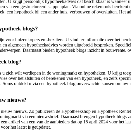
alen. U krijgt persoonlijk hypotheekadvies dat beschikbaar is wanneer 
n via een gestructureerd stappenplan. Via online rekentools berekent u
ek, een hypotheek bij een ander huis, verbouwen of oversluiten. Het a
ypotheek blogs?
jn voor huizenkopers en -bezitters. U vindt er informatie over het be
 en algemeen hypotheekadvies worden uitgebreid besproken. Specifieke
 onderwerpen. Daarnaast bieden hypotheek blogs inzicht in bouwrente,
eek blog?
ls u zich wilt verdiepen in de woningmarkt en hypotheken. U krijgt to
vies over het afsluiten of berekenen van een hypotheek, en zelfs specif
en. Soms ontdekt u via een hypotheek blog onverwachte kansen om uw m
euw nieuws?
t nieuw nieuws. Zo publiceren de Hypotheekshop en Hypotheek Renteta
oningmarkt via een nieuwsbrief. Daarnaast brengen hypotheek blogs z
en artikel van een van de aanbieders dat op 15 april 2024 voor het laat
oor het laatst is geüpdatet.