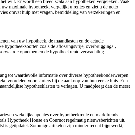
u het wilt. Er wordt een breed scala aan hypotheken vergeleken. Vaak
 uw maximale hypotheek, vergelijkt u rentes en ziet u de netto
dvies omvat hulp met vragen, bemiddeling van verzekeringen en
rekenen van uw hypotheek, de maandlasten en de actuele
 hypotheeksoorten zoals de aflossingsvrije, overbruggings-,
 overwaarde opnemen en de hypotheekrente verwachting.
egang tot waardevolle informatie over diverse hypotheekonderwerpen
ieke voordelen voor starters bij de aankoop van hun eerste huis. Een
aandelijkse hypotheeklasten te verlagen. U raadpleegt dan de meest
rieven wekelijks updates over hypotheekrente en markttrends.
oals Hypotheek House en Cournot regelmatig nieuwsberichten uit.
st is geüpdatet. Sommige artikelen zijn minder recent bijgewerkt,