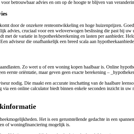
on voor betrouwbaar advies en om op de hoogte te blijven van veranderi
ies
t komt door de onzekere renteontwikkeling en hoge huizenprijzen. Goed
ijk advies, cruciaal voor een weloverwogen beslissing die past bij uw 
dt met de variatie in hypotheekberekening en lasten per aanbieder. He
. Een adviseur die onafhankelijk een breed scala aan hypotheekaanbieder
andlasten. Zo weet u of een woning kopen haalbaar is. Online hypothe
een eerste oriëntatie, maar geven geen exacte berekening – _hypothek
seur nodig. Die maakt een accurate inschatting van de haalbare leenso
g via een online calculator biedt binnen enkele seconden inzicht in u
kinformatie
heekmogelijkheden. Het is een geruststellende gedachte in een spannen
ten of woningfinanciering mogelijk is.