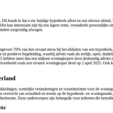
Dit houdt in dat u uw huidige hypotheek aflost en een nieuwe afsluit, v
et kan interessant zijn bij een lagere rente, veranderde persoonlijke 
luiten zorgvuldig afwegen.
geveer 70% van hen ervaart stress bij het afsluiten van een hypotheek,
n positieve begeleiding, waarbij advies vaak als eerlijk, open, duide
1985 hebben meer dan een miljoen woningkopers door deskundig advies 
jvoorbeeld zoals een ervaren woningkoper deed op 2 april 2025. Ook k
erland
kkelingen, wettelijke veranderingen en vooruitzichten voor de wonin
n overzicht van actualiteit en trends op de hypotheek- en woningmar
theekrente. Deze onderwerpen zijn belangrijk voor iedereen die betrok
rkt