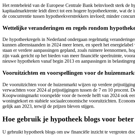
Het rentebeleid van de Europese Centrale Bank beïnvloedt sterk de h
kapitaalmarktrente leidt direct tot een hogere hypotheekrente, wat d
de concurrentie tussen hypotheekverstrekkers invloed; minder concurre
Wettelijke veranderingen en regels rondom hypothek
De hypotheekregels in Nederland ondergaan regelmatig veranderingen
kunnen alleenstaanden in 2024 meer lenen, en speelt het energielab
staan er verdere aanpassingen gepland, zoals ruimere leennormen, h
zijn vaak gericht op het bieden van meer financiële speelruimte, voora
nieuwe hypotheken vanaf begin 2013 en aanpassingen in belastingre
Vooruitzichten en voorspellingen voor de huizenmark
De vooruitzichten voor de huizenmarkt wijzen op verdere prijsstijgin
verwachtten voor 2024 al prijsstijgingen tussen de 7 en 10 procent.
Koopwoningmarkt voorspelde voor de tweede helft van 2024 ook een 
woningtekort en stabiele sociaaleconomische vooruitzichten. Econome
gelijk aan 2023, terwijl de prijzen bleven stijgen.
Hoe gebruik je hypotheek blogs voor beter 
U gebruikt hypotheek blogs om uw financiële inzicht te vergroten do