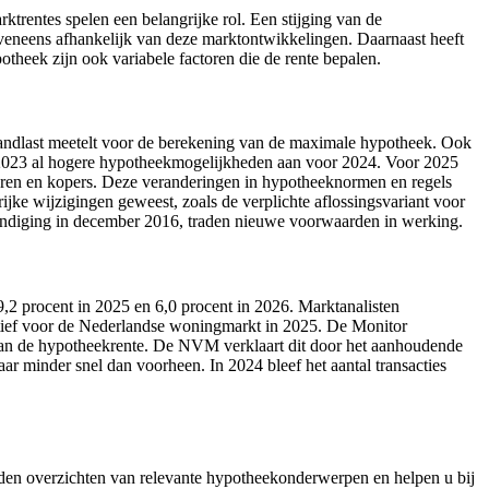
rentes spelen een belangrijke rol. Een stijging van de
 eveneens afhankelijk van deze marktontwikkelingen. Daarnaast heeft
theek zijn ook variabele factoren die de rente bepalen.
andlast meetelt voor de berekening van de maximale hypotheek. Ook
r 2023 al hogere hypotheekmogelijkheden aan voor 2024. Voor 2025
aren en kopers. Deze veranderingen in hypotheeknormen en regels
rijke wijzigingen geweest, zoals de verplichte aflossingsvariant voor
ondiging in december 2016, traden nieuwe voorwaarden in werking.
,2 procent in 2025 en 6,0 procent in 2026. Marktanalisten
ectief voor de Nederlandse woningmarkt in 2025. De Monitor
van de hypotheekrente. De NVM verklaart dit door het aanhoudende
 minder snel dan voorheen. In 2024 bleef het aantal transacties
ieden overzichten van relevante hypotheekonderwerpen en helpen u bij