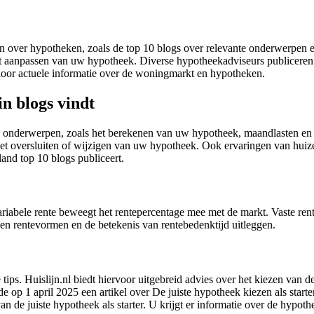
n over hypotheken, zoals de top 10 blogs over relevante onderwerpen e
et aanpassen van uw hypotheek. Diverse hypotheekadviseurs publiceren
door actuele informatie over de woningmarkt en hypotheken.
n blogs vindt
e onderwerpen, zoals het berekenen van uw hypotheek, maandlasten en h
 het oversluiten of wijzigen van uw hypotheek. Ook ervaringen van huize
nd top 10 blogs publiceert.
riabele rente beweegt het rentepercentage mee met de markt. Vaste rente
en rentevormen en de betekenis van rentebedenktijd uitleggen.
tips. Huislijn.nl biedt hiervoor uitgebreid advies over het kiezen van de 
e op 1 april 2025 een artikel over De juiste hypotheek kiezen als starter
 de juiste hypotheek als starter. U krijgt er informatie over de hypothee