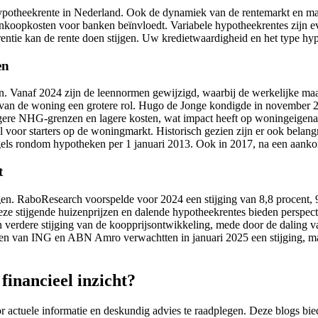
ypotheekrente in Nederland. Ook de dynamiek van de rentemarkt en markt
e inkoopkosten voor banken beïnvloedt. Variabele hypotheekrentes zijn
ntie kan de rente doen stijgen. Uw kredietwaardigheid en het type hypo
en
. Vanaf 2024 zijn de leennormen gewijzigd, waarbij de werkelijke ma
el van de woning een grotere rol. Hugo de Jonge kondigde in novembe
ogere NHG-grenzen en lagere kosten, wat impact heeft op woningeigen
l voor starters op de woningmarkt. Historisch gezien zijn er ook belang
gels rondom hypotheken per 1 januari 2013. Ook in 2017, na een aank
t
gen. RaboResearch voorspelde voor 2024 een stijging van 8,8 procent, 9
 Deze stijgende huizenprijzen en dalende hypotheekrentes bieden persp
verdere stijging van de koopprijsontwikkeling, mede door de daling 
n van ING en ABN Amro verwachtten in januari 2025 een stijging, maar
financieel inzicht?
or actuele informatie en deskundig advies te raadplegen. Deze blogs b