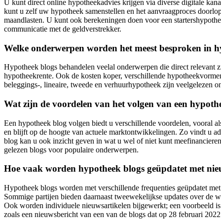
U kunt direct online hypotheekadvies krijgen via diverse digitale kan
kunt u zelf uw hypotheek samenstellen en het aanvraagproces doorlope
maandlasten. U kunt ook berekeningen doen voor een startershypothe
communicatie met de geldverstrekker.
Welke onderwerpen worden het meest besproken in h
Hypotheek blogs behandelen veelal onderwerpen die direct relevant zi
hypotheekrente. Ook de kosten koper, verschillende hypotheekvormen
beleggings-, lineaire, tweede en verhuurhypotheek zijn veelgelezen
Wat zijn de voordelen van het volgen van een hypoth
Een hypotheek blog volgen biedt u verschillende voordelen, vooral a
en blijft op de hoogte van actuele marktontwikkelingen. Zo vindt u ad
blog kan u ook inzicht geven in wat u wel of niet kunt meefinancier
gelezen blogs voor populaire onderwerpen.
Hoe vaak worden hypotheek blogs geüpdatet met ni
Hypotheek blogs worden met verschillende frequenties geüpdatet me
Sommige partijen bieden daarnaast tweewekelijkse updates over de w
Ook worden individuele nieuwsartikelen bijgewerkt; een voorbeeld is e
zoals een nieuwsbericht van een van de blogs dat op 28 februari 2022 v