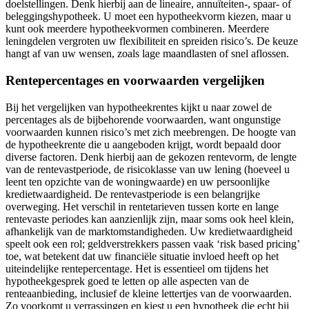
doelstellingen. Denk hierbij aan de lineaire, annuïteiten-, spaar- of
beleggingshypotheek. U moet een hypotheekvorm kiezen, maar u
kunt ook meerdere hypotheekvormen combineren. Meerdere
leningdelen vergroten uw flexibiliteit en spreiden risico’s. De keuze
hangt af van uw wensen, zoals lage maandlasten of snel aflossen.
Rentepercentages en voorwaarden vergelijken
Bij het vergelijken van hypotheekrentes kijkt u naar zowel de
percentages als de bijbehorende voorwaarden, want ongunstige
voorwaarden kunnen risico’s met zich meebrengen. De hoogte van
de hypotheekrente die u aangeboden krijgt, wordt bepaald door
diverse factoren. Denk hierbij aan de gekozen rentevorm, de lengte
van de rentevastperiode, de risicoklasse van uw lening (hoeveel u
leent ten opzichte van de woningwaarde) en uw persoonlijke
kredietwaardigheid. De rentevastperiode is een belangrijke
overweging. Het verschil in rentetarieven tussen korte en lange
rentevaste periodes kan aanzienlijk zijn, maar soms ook heel klein,
afhankelijk van de marktomstandigheden. Uw kredietwaardigheid
speelt ook een rol; geldverstrekkers passen vaak ‘risk based pricing’
toe, wat betekent dat uw financiële situatie invloed heeft op het
uiteindelijke rentepercentage. Het is essentieel om tijdens het
hypotheekgesprek goed te letten op alle aspecten van de
renteaanbieding, inclusief de kleine lettertjes van de voorwaarden.
Zo voorkomt u verrassingen en kiest u een hypotheek die echt bij