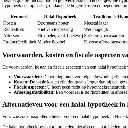
flexibel qua productaanbod en geldverstrekkers dan een gewone hypoth
hypotheek een oplossing, ondanks de hogere kosten en beperktere produ
Kenmerk
Halal Hypotheek
Traditionele Hyp
Kosten
Doorgaans hoger
Meestal lager
Renteaftrek
Niet van toepassing
Wel mogelijk
Aflossen
Flexibeler, vaak boetevrij
Striktere voorwaarden
Productflexibiliteit
Minder flexibel
Diverse aflossingsvorme
Voorwaarden, kosten en fiscale aspecten v
De voorwaarden, kosten en fiscale aspecten van een halal hypotheek wi
Voorwaarden:
De woning moet voor eigen bewoning zijn en de
Kosten:
De totale kosten zijn doorgaans hoger dan bij een gew
Fiscale aspecten:
U heeft geen recht op hypotheekrenteaftrek, 
Aflossingsflexibiliteit:
Een voordeel is de flexibiliteit in aflos
Alternatieven voor een halal hypotheek in
Voor wie zoekt naar alternatieven voor een halal hypotheek in Nederla
De halal hypotheek bestaat tot op heden niet als een aan te bieden pro