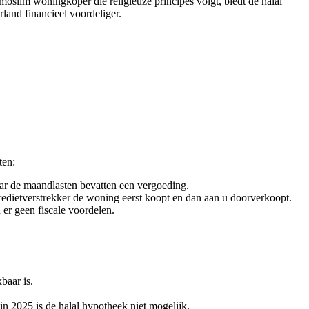
oslim woningkoper die religieuze principes volgt, biedt de halal
land financieel voordeliger.
ten:
ar de maandlasten bevatten een vergoeding.
edietverstrekker de woning eerst koopt en dan aan u doorverkoopt.
er geen fiscale voordelen.
baar is.
in 2025 is de halal hypotheek niet mogelijk.