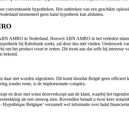
voor conventionele hypotheken. Het ontbreken van een geschikte oploss
Nederland momenteel geen halal hypotheek kan afsluiten.
AMRO
en ABN AMRO in Nederland. Hoewel ABN AMRO in het verleden islami
 hypotheek bij Rabobank zoekt, zal deze dus niet vinden. Onderzoek 
t om het product voort te zetten. Dit toont aan dat zelfs bij interesse
en bekend.
 daar niet worden afgesloten. Dit komt doordat België geen officieel ka
ring zonder rente, is de implementatie complex.
pt en deze met winst doorverkoopt aan de klant, waarbij het eigendom b
strekking als een omweg zien. Bovendien betaalt u twee keer notariskost
Hypothèque Belgique’ verzamelt wel informatie over halal financierin