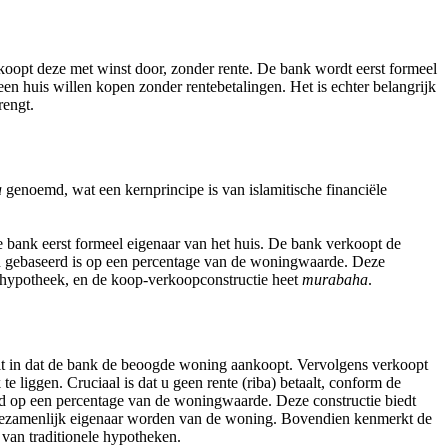
koopt deze met winst door, zonder rente. De bank wordt eerst formeel
een huis willen kopen zonder rentebetalingen. Het is echter belangrijk
rengt.
a
genoemd, wat een kernprincipe is van islamitische financiële
e bank eerst formeel eigenaar van het huis. De bank verkoopt de
en gebaseerd is op een percentage van de woningwaarde. Deze
e hypotheek, en de koop-verkoopconstructie heet
murabaha
.
dit in dat de bank de beoogde woning aankoopt. Vervolgens verkoopt
 liggen. Cruciaal is dat u geen rente (riba) betaalt, conform de
erd op een percentage van de woningwaarde. Deze constructie biedt
nk gezamenlijk eigenaar worden van de woning. Bovendien kenmerkt de
 van traditionele hypotheken.