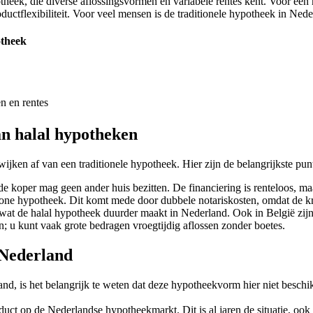
eek, die diverse aflossingsvormen en variabele rentes kent. Voor een m
ctflexibiliteit. Voor veel mensen is de traditionele hypotheek in Neder
otheek
n en rentes
an halal hypotheken
jken af van een traditionele hypotheek. Hier zijn de belangrijkste pun
 koper mag geen ander huis bezitten. De financiering is renteloos, ma
one hypotheek. Dit komt mede door dubbele notariskosten, omdat de kr
wat de halal hypotheek duurder maakt in Nederland. Ook in België zijn 
sen; u kunt vaak grote bedragen vroegtijdig aflossen zonder boetes.
 Nederland
nd, is het belangrijk te weten dat deze hypotheekvorm hier niet beschik
duct op de Nederlandse hypotheekmarkt. Dit is al jaren de situatie, ook 