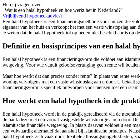
Heb jij vragen over:
"Wat is een halal hypotheek en hoe werkt het in Nederland?"
Vrijblijvend hypotheekadvies?
Een halal hypotheek is een financieringsmethode voor huizen die vold
eigenaar van het huis en verkoopt het met een vaste winstopslag aan d
te weten dat de halal hypotheek tot op heden niet beschikbaar is op
Definitie en basisprincipes van een halal 
Een halal hypotheek is een financieringsvorm die voldoet aan islamit
wetgeving. Voor wie vanuit geloofsovertuiging geen rente wil betalen, 
Maar hoe werkt dat dan precies zonder rente? In plaats van rente wer
woning vervolgens met een vaste winstopslag aan u door. U betaalt 
financieringsvorm is specifiek ontworpen voor mensen met een islamit
Hoe werkt een halal hypotheek in de prakt
Een halal hypotheek wordt in de praktijk gerealiseerd via de moerab
de bank deze met een vooraf vastgestelde winstmarge aan u door. De ju
islamitische financiële wetgeving. In plaats daarvan voldoet u een m
een volwaardig alternatief dat aansluit bij islamitische principes. 
halal hypotheek zich vaak door flexibele aflossingsmogelijkheden, zoa