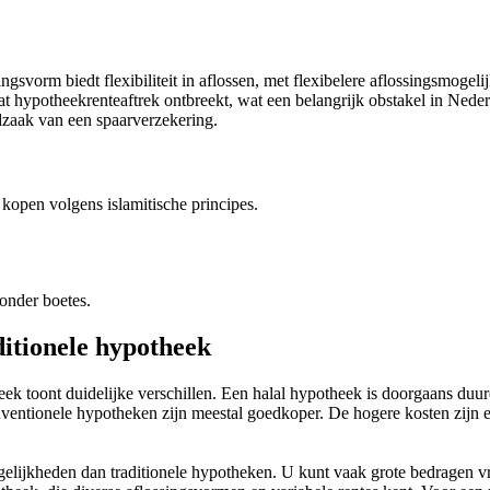
gsvorm biedt flexibiliteit in aflossen, met flexibelere aflossingsmogel
hypotheekrenteaftrek ontbreekt, wat een belangrijk obstakel in Nede
dzaak van een spaarverzekering.
 kopen volgens islamitische principes.
zonder boetes.
ditionele hypotheek
theek toont duidelijke verschillen. Een halal hypotheek is doorgaans d
nventionele hypotheken zijn meestal goedkoper. De hogere kosten zijn 
gelijkheden dan traditionele hypotheken. U kunt vaak grote bedragen vro