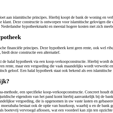
oet aan islamitische principes. Hierbij koopt de bank de woning en ver
e klant. Deze constructie is ontworpen voor islamitische gelovigen die 
 de Nederlandse hypotheekmarkt en meestal hogere kosten met zich meeb
hypotheek
ische financiële principes. Deze hypotheek kent geen rente, ook wel
rib
biedt deze constructie een alternatief.
kt de halal hypotheek via een koop-verkoopconstructie. Hierbij wordt d
geen rente, maar een vergoeding die vaak maandelijks wordt verwerkt 
isch geloof. Een halal hypotheek staat ook bekend als een islamitisch
ijk?
aha-methode, een specifieke koop-verkoopconstructie. Concreet houdt 
ridische eigendom van het pand komt hierbij aanvankelijk bij de bank te
aandelijkse vergoeding, die is opgenomen in uw vaste lasten en gebase
Naast moerabaha bestaat ook de optie van huurkoop, waarbij u en de ba
ls boetevrij vervroegd aflossen, wat een voordeel kan zijn ten opzichte