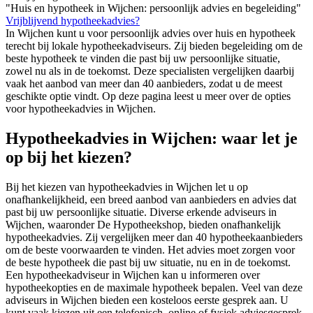
"Huis en hypotheek in Wijchen: persoonlijk advies en begeleiding"
Vrijblijvend hypotheekadvies?
In Wijchen kunt u voor persoonlijk advies over huis en hypotheek
terecht bij lokale hypotheekadviseurs. Zij bieden begeleiding om de
beste hypotheek te vinden die past bij uw persoonlijke situatie,
zowel nu als in de toekomst. Deze specialisten vergelijken daarbij
vaak het aanbod van meer dan 40 aanbieders, zodat u de meest
geschikte optie vindt. Op deze pagina leest u meer over de opties
voor hypotheekadvies in Wijchen.
Hypotheekadvies in Wijchen: waar let je
op bij het kiezen?
Bij het kiezen van hypotheekadvies in Wijchen let u op
onafhankelijkheid, een breed aanbod van aanbieders en advies dat
past bij uw persoonlijke situatie. Diverse erkende adviseurs in
Wijchen, waaronder De Hypotheekshop, bieden onafhankelijk
hypotheekadvies. Zij vergelijken meer dan 40 hypotheekaanbieders
om de beste voorwaarden te vinden. Het advies moet zorgen voor
de beste hypotheek die past bij uw situatie, nu en in de toekomst.
Een hypotheekadviseur in Wijchen kan u informeren over
hypotheekopties en de maximale hypotheek bepalen. Veel van deze
adviseurs in Wijchen bieden een kosteloos eerste gesprek aan. U
kunt vaak kiezen uit een telefonisch, online of fysiek adviesgesprek