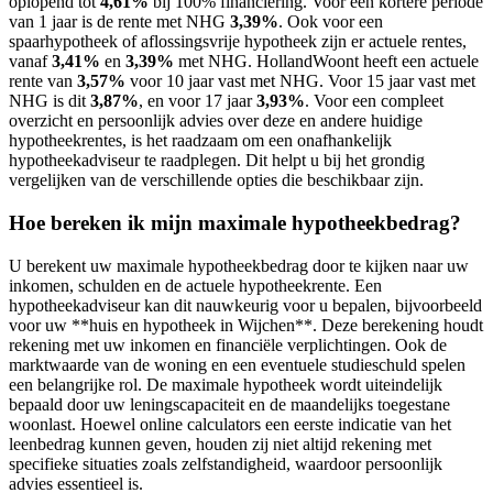
oplopend tot
4,61%
bij 100% financiering. Voor een kortere periode
van 1 jaar is de rente met NHG
3,39%
. Ook voor een
spaarhypotheek of aflossingsvrije hypotheek zijn er actuele rentes,
vanaf
3,41%
en
3,39%
met NHG. HollandWoont heeft een actuele
rente van
3,57%
voor 10 jaar vast met NHG. Voor 15 jaar vast met
NHG is dit
3,87%
, en voor 17 jaar
3,93%
. Voor een compleet
overzicht en persoonlijk advies over deze en andere huidige
hypotheekrentes, is het raadzaam om een onafhankelijk
hypotheekadviseur te raadplegen. Dit helpt u bij het grondig
vergelijken van de verschillende opties die beschikbaar zijn.
Hoe bereken ik mijn maximale hypotheekbedrag?
U berekent uw maximale hypotheekbedrag door te kijken naar uw
inkomen, schulden en de actuele hypotheekrente. Een
hypotheekadviseur kan dit nauwkeurig voor u bepalen, bijvoorbeeld
voor uw **huis en hypotheek in Wijchen**. Deze berekening houdt
rekening met uw inkomen en financiële verplichtingen. Ook de
marktwaarde van de woning en een eventuele studieschuld spelen
een belangrijke rol. De maximale hypotheek wordt uiteindelijk
bepaald door uw leningscapaciteit en de maandelijks toegestane
woonlast. Hoewel online calculators een eerste indicatie van het
leenbedrag kunnen geven, houden zij niet altijd rekening met
specifieke situaties zoals zelfstandigheid, waardoor persoonlijk
advies essentieel is.