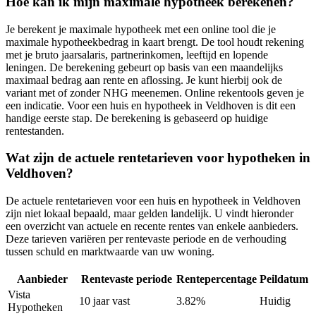
Hoe kan ik mijn maximale hypotheek berekenen?
Je berekent je maximale hypotheek met een online tool die je
maximale hypotheekbedrag in kaart brengt. De tool houdt rekening
met je bruto jaarsalaris, partnerinkomen, leeftijd en lopende
leningen. De berekening gebeurt op basis van een maandelijks
maximaal bedrag aan rente en aflossing. Je kunt hierbij ook de
variant met of zonder NHG meenemen. Online rekentools geven je
een indicatie. Voor een huis en hypotheek in Veldhoven is dit een
handige eerste stap. De berekening is gebaseerd op huidige
rentestanden.
Wat zijn de actuele rentetarieven voor hypotheken in
Veldhoven?
De actuele rentetarieven voor een huis en hypotheek in Veldhoven
zijn niet lokaal bepaald, maar gelden landelijk. U vindt hieronder
een overzicht van actuele en recente rentes van enkele aanbieders.
Deze tarieven variëren per rentevaste periode en de verhouding
tussen schuld en marktwaarde van uw woning.
Aanbieder
Rentevaste periode
Rentepercentage
Peildatum
Vista
10 jaar vast
3.82%
Huidig
Hypotheken