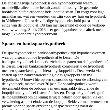
De aflossingsvrije hypotheek is een hypotheekvorm waarbij u
maandelijks alleen rente betaalt zonder aflossing. De geleende
hoofdsom blijft hierdoor de hele looptijd staan. Dit zorgt voor lage
maandlasten, wat een voordeel kan zijn voor uw huis en hypotheek
in Veldhoven. U lost de volledige hypotheekschuld pas aan het
einde van de looptijd af. Dit kan met spaargeld of door de verkoop
van uw woning. Sinds 2013 is er geen hypotheekrenteaftrek meer
mogelijk voor deze hypotheekvorm.
Spaar- en bankspaarhypotheek
De spaarhypotheek en bankspaarhypotheek zijn hypotheekvormen
waarbij u spaart om de hypotheek af te lossen. De
bankspaarhypotheek kenmerkt zich door sparen om de hypotheek af
te lossen. Bij een bankspaarhypotheek combineert u de hypotheek
met een spaarrekening die hieraan gekoppeld is. Deze werkt via
sparen op een bankspaarrekening die is gekoppeld aan uw
hypotheek. U bouwt hierop een spaarsaldo op voor de aflossing van
de hypotheek, meestal over 30 jaar. De spaarhypotheek wordt
gekenmerkt door de opbouw van een spaarsaldo gedurende de
looptijd om hypotheeklasten af te lossen. De spaarhypotheek geeft
de mogelijkheid om de lening terug te betalen door sparen via een
verzekering aan het einde van de looptijd. Beide vormen kennen een
premie voor de spaarverzekering of spaarrekening naast de