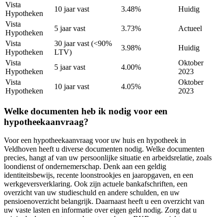
Vista
10 jaar vast
3.48%
Huidig
Hypotheken
Vista
5 jaar vast
3.73%
Actueel
Hypotheken
Vista
30 jaar vast (<90%
3.98%
Huidig
Hypotheken
LTV)
Vista
Oktober
5 jaar vast
4.00%
Hypotheken
2023
Vista
Oktober
10 jaar vast
4.05%
Hypotheken
2023
Welke documenten heb ik nodig voor een
hypotheekaanvraag?
Voor een hypotheekaanvraag voor uw huis en hypotheek in
Veldhoven heeft u diverse documenten nodig. Welke documenten
precies, hangt af van uw persoonlijke situatie en arbeidsrelatie, zoals
loondienst of ondernemerschap. Denk aan een geldig
identiteitsbewijs, recente loonstrookjes en jaaropgaven, en een
werkgeversverklaring. Ook zijn actuele bankafschriften, een
overzicht van uw studieschuld en andere schulden, en uw
pensioenoverzicht belangrijk. Daarnaast heeft u een overzicht van
uw vaste lasten en informatie over eigen geld nodig. Zorg dat u