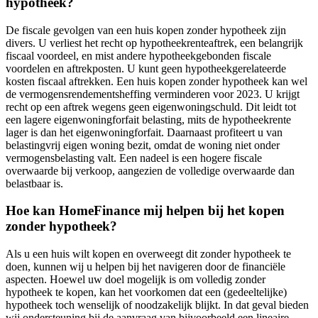
hypotheek?
De fiscale gevolgen van een huis kopen zonder hypotheek zijn
divers. U verliest het recht op hypotheekrenteaftrek, een belangrijk
fiscaal voordeel, en mist andere hypotheekgebonden fiscale
voordelen en aftrekposten. U kunt geen hypotheekgerelateerde
kosten fiscaal aftrekken. Een huis kopen zonder hypotheek kan wel
de vermogensrendementsheffing verminderen voor 2023. U krijgt
recht op een aftrek wegens geen eigenwoningschuld. Dit leidt tot
een lagere eigenwoningforfait belasting, mits de hypotheekrente
lager is dan het eigenwoningforfait. Daarnaast profiteert u van
belastingvrij eigen woning bezit, omdat de woning niet onder
vermogensbelasting valt. Een nadeel is een hogere fiscale
overwaarde bij verkoop, aangezien de volledige overwaarde dan
belastbaar is.
Hoe kan HomeFinance mij helpen bij het kopen
zonder hypotheek?
Als u een huis wilt kopen en overweegt dit zonder hypotheek te
doen, kunnen wij u helpen bij het navigeren door de financiële
aspecten. Hoewel uw doel mogelijk is om volledig zonder
hypotheek te kopen, kan het voorkomen dat een (gedeeltelijke)
hypotheek toch wenselijk of noodzakelijk blijkt. In dat geval bieden
wij ondersteuning bij de aanvraag van bijvoorbeeld een lineaire