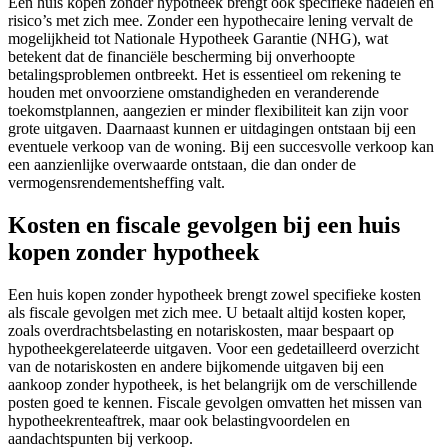
Een huis kopen zonder hypotheek brengt ook specifieke nadelen en
risico’s met zich mee. Zonder een hypothecaire lening vervalt de
mogelijkheid tot Nationale Hypotheek Garantie (NHG), wat
betekent dat de financiële bescherming bij onverhoopte
betalingsproblemen ontbreekt. Het is essentieel om rekening te
houden met onvoorziene omstandigheden en veranderende
toekomstplannen, aangezien er minder flexibiliteit kan zijn voor
grote uitgaven. Daarnaast kunnen er uitdagingen ontstaan bij een
eventuele verkoop van de woning. Bij een succesvolle verkoop kan
een aanzienlijke overwaarde ontstaan, die dan onder de
vermogensrendementsheffing valt.
Kosten en fiscale gevolgen bij een huis
kopen zonder hypotheek
Een huis kopen zonder hypotheek brengt zowel specifieke kosten
als fiscale gevolgen met zich mee. U betaalt altijd kosten koper,
zoals overdrachtsbelasting en notariskosten, maar bespaart op
hypotheekgerelateerde uitgaven. Voor een gedetailleerd overzicht
van de notariskosten en andere bijkomende uitgaven bij een
aankoop zonder hypotheek, is het belangrijk om de verschillende
posten goed te kennen. Fiscale gevolgen omvatten het missen van
hypotheekrenteaftrek, maar ook belastingvoordelen en
aandachtspunten bij verkoop.