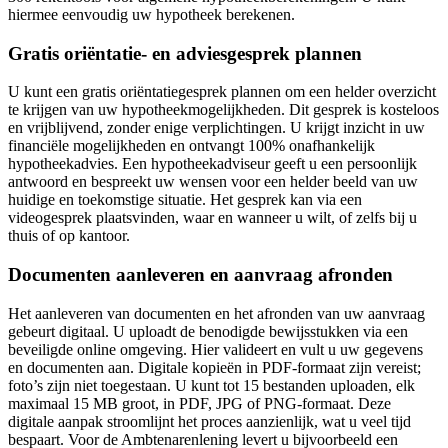
hiermee eenvoudig uw hypotheek berekenen.
Gratis oriëntatie- en adviesgesprek plannen
U kunt een gratis oriëntatiegesprek plannen om een helder overzicht
te krijgen van uw hypotheekmogelijkheden. Dit gesprek is kosteloos
en vrijblijvend, zonder enige verplichtingen. U krijgt inzicht in uw
financiële mogelijkheden en ontvangt 100% onafhankelijk
hypotheekadvies. Een hypotheekadviseur geeft u een persoonlijk
antwoord en bespreekt uw wensen voor een helder beeld van uw
huidige en toekomstige situatie. Het gesprek kan via een
videogesprek plaatsvinden, waar en wanneer u wilt, of zelfs bij u
thuis of op kantoor.
Documenten aanleveren en aanvraag afronden
Het aanleveren van documenten en het afronden van uw aanvraag
gebeurt digitaal. U uploadt de benodigde bewijsstukken via een
beveiligde online omgeving. Hier valideert en vult u uw gegevens
en documenten aan. Digitale kopieën in PDF-formaat zijn vereist;
foto’s zijn niet toegestaan. U kunt tot 15 bestanden uploaden, elk
maximaal 15 MB groot, in PDF, JPG of PNG-formaat. Deze
digitale aanpak stroomlijnt het proces aanzienlijk, wat u veel tijd
bespaart. Voor de Ambtenarenlening levert u bijvoorbeeld een