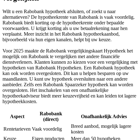
Wilt u een Rabobank hypotheek afsluiten, of zoekt u naar
alternatieven? De hypotheekrente van Rabobank is vaak voordelig.
Rabobank biedt korting op de hypotheekrente onder bepaalde
voorwaarden. U krijgt korting als u uw betaalrekening naar hen
verplaatst. Meer inzicht in het Rabobank hypotheekaanbod,
bijvoorbeeld via hun eigen kanalen, helpt bij uw keuze.
Voor 2025 maakte de Rabobank vergelijkingskaart Hypotheek het
mogelijk om Rabobank te vergelijken met andere financiële
dienstverleners. Klanten kunnen zo kiezen voor een vergelijking met
hypotheken van Rabobank Hypotheken. Een Rabobank hypotheek
kan ook worden overgesloten. Dit kan u helpen besparen op uw
maandlasten. U kunt uw hypotheek oversluiten naar een andere
aanbieder. Zelfs een Rabobank Spaarzeker hypotheek kan worden
overgesloten. Het inschakelen van een onafhankelijke
hypotheekadviseur biedt meer keuzevrijheid en kan leiden tot lagere
hypotheekkosten.
Rabobank
Aspect
Onafhankelijk Advies
(direct)
Breed aanbod, mogelijk lagere
Rentetarieven
Vaak voordelig
kosten
Keuze
Eigen producten
Meer dan 50 hypotheken