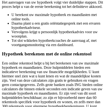
Het aanvragen van uw hypotheek volgt vier duidelijke stappen. Dit
proces helpt u van de eerste berekening tot het definitieve akkoord.
U berekent uw maximale hypotheek en maandlasten met
online tools.
Daarna plant u een gratis oriëntatiegesprek met een ervaren
hypotheekadviseur.
Vervolgens krijgt u persoonlijk hypotheekadvies voor uw
woonplan.
Tot slot wikkelen hypotheekcoaches de aanvraag af, met
voortgangsmonitoring via een dashboard.
Hypotheek berekenen met de online rekentool
Een online rekentool helpt u bij het berekenen van uw maximale
hypotheek en maandlasten. Deze hulpmiddelen bieden een
indicatieve berekening van uw financiële mogelijkheden. U kunt
hiermee snel zien wat u kunt lenen en wat de maandelijkse kosten
zijn. Veel van deze calculators zijn gratis te gebruiken en vragen
geen contactgegevens. Zelfs grote banken zoals ING bieden online
calculators die binnen enkele seconden een indicatie geven van uw
maximale hypotheek en maandlasten. Er zijn veel van dit soort
hulpmiddelen beschikbaar; zo zijn er bijvoorbeeld meer dan 60
rekentools specifiek voor hypotheek en wonen, en zelfs meer dan
300 rekentools voor algemene hypotheekberekeningen. U kunt