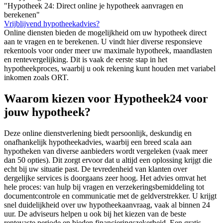
"Hypotheek 24: Direct online je hypotheek aanvragen en
berekenen"
Vrijblijvend hypotheekadvies?
Online diensten bieden de mogelijkheid om uw hypotheek direct
aan te vragen en te berekenen. U vindt hier diverse responsieve
rekentools voor onder meer uw maximale hypotheek, maandlasten
en rentevergelijking. Dit is vaak de eerste stap in het
hypotheekproces, waarbij u ook rekening kunt houden met variabel
inkomen zoals ORT.
Waarom kiezen voor Hypotheek24 voor
jouw hypotheek?
Deze online dienstverlening biedt persoonlijk, deskundig en
onafhankelijk hypotheekadvies, waarbij een breed scala aan
hypotheken van diverse aanbieders wordt vergeleken (vaak meer
dan 50 opties). Dit zorgt ervoor dat u altijd een oplossing krijgt die
echt bij uw situatie past. De tevredenheid van klanten over
dergelijke services is doorgaans zeer hoog. Het advies omvat het
hele proces: van hulp bij vragen en verzekeringsbemiddeling tot
documentcontrole en communicatie met de geldverstrekker. U krijgt
snel duidelijkheid over uw hypotheekaanvraag, vaak al binnen 24
uur. De adviseurs helpen u ook bij het kiezen van de beste
rentevaste periode en bieden financieringszekerheid. Een gratis