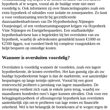
hypotheek af te wegen, vooral als de huidige rente niet meer
voordelig is. Ook informeren zij over financieringsopties zoals een
extra hypotheek of subsidies voor isolatie en zonnepanelen. Zo kunt
u voor verduurzaming terecht bij gecertificeerde
duurzaamheidsadviseurs van De Hypotheekshop Nijmegen
Oranjesingel, of een verduurzamingsrapport krijgen via Hypotheek
Visie Nijmegen en Energiebespaarders. Een onafhankelijke
hypotheekadviseur kan u begeleiden bij het oversluiten van uw
hypotheek, waarbij de advieskosten gemiddeld tussen €1000 en
€2500 liggen, wat voordeel biedt bij complexe vraagstukken en
helpt besparen op onnodige kosten.
Wanneer is oversluiten voordelig?
Oversluiten is voordelig wanneer de voordelen, zoals een lagere
hypotheekrente, de kosten overtreffen. Het kan gunstig zijn als uw
huidige hypotheekrente hoger is dan de marktrente, wat aanzienlijke
besparingen op lange termijn oplevert. Vooral bij een groot
renteverschil profiteert u jarenlang van lagere maandlasten. De
investering verdient zich vaak in enkele jaren terug, waarbij uw
maandlasten honderden euro’s lager kunnen uitvallen. Ook voor een
beleggingshypotheek of aflossingsvrije hypotheek kan oversluiten
aantrekkelijk zijn om te profiteren van lage rentes en financiële
zekerheid. Wel is het belangrijk de boetekosten af te wegen tegen de