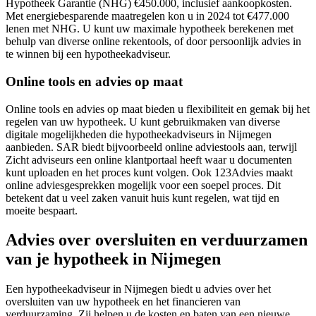
Hypotheek Garantie (NHG) €450.000, inclusief aankoopkosten.
Met energiebesparende maatregelen kon u in 2024 tot €477.000
lenen met NHG. U kunt uw maximale hypotheek berekenen met
behulp van diverse online rekentools, of door persoonlijk advies in
te winnen bij een hypotheekadviseur.
Online tools en advies op maat
Online tools en advies op maat bieden u flexibiliteit en gemak bij het
regelen van uw hypotheek. U kunt gebruikmaken van diverse
digitale mogelijkheden die hypotheekadviseurs in Nijmegen
aanbieden. SAR biedt bijvoorbeeld online adviestools aan, terwijl
Zicht adviseurs een online klantportaal heeft waar u documenten
kunt uploaden en het proces kunt volgen. Ook 123Advies maakt
online adviesgesprekken mogelijk voor een soepel proces. Dit
betekent dat u veel zaken vanuit huis kunt regelen, wat tijd en
moeite bespaart.
Advies over oversluiten en verduurzamen
van je hypotheek in Nijmegen
Een hypotheekadviseur in Nijmegen biedt u advies over het
oversluiten van uw hypotheek en het financieren van
verduurzaming. Zij helpen u de kosten en baten van een nieuwe