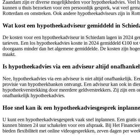
Zaandam zijn er diverse mogelijkheden voor hypotheekadvies. Veel hy
kunnen u thuis bezoeken voor een persoonlijk gesprek, wat veel gema
Rotterdam en omstreken. Ook andere hypotheekadviseurs zijn in Rott
Wat kost een hypotheekadviseur gemiddeld in Schie
De kosten voor een hypotheekadviseur in Schiedam lagen in 2024 gemi
tarieven. Een los hypotheekadvies kostte in 2024 gemiddeld €100 tot 
doorgaans minder dan het algemene gemiddelde. De kosten zijn hoger a
maakt.
Is hypotheekadvies via een adviseur altijd onafhankel
Nee, hypotheekadvies via een adviseur is niet altijd onafhankelijk. Ee
provisie van hypotheekbanken ontvangt. Een adviseur kan ook in dienst
hypotheekverstrekking door meerdere geldverstrekkers. Zij zijn een o
onafhankelijk hypotheekadvies.
Hoe snel kan ik een hypotheekadviesgesprek inplann
U kunt een hypotheekadviesgesprek vaak snel inplannen. Een gratis o
kunnen binnen 24 uur schakelen voor een afspraak. Bij Het Financieel
bieden flexibiliteit met online videogesprekken, zeven dagen per week. 