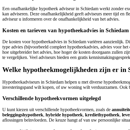
Een onafhankelijke hypotheek adviseur in Schiedam werkt zonder excl
kan adviseren. Deze onafhankelijkheid geeft adviseurs meer tijd en 
adviseur u informeren over de onafhankelijkheid van het advies.
Kosten en tarieven van hypotheekadvies in Schiedam
De kosten voor hypotheekadvies in Schiedam variëren aanzienlijk. Dit
type advies (bijvoorbeeld compleet hypotheekadvies, advies voor het o
hoe uitgebreider het advies, hoe hoger de kosten doorgaans zullen z
te vergelijken. Veel adviseurs bieden een gratis kennismakingsgesprek
Welke hypotheekmogelijkheden zijn er in
Hypotheekadviseurs in Schiedam helpen u met diverse hypotheekmogeli
investeringspand wilt kopen, of uw woning wilt verduurzamen. Ook bi
Verschillende hypotheekvormen uitgelegd
U kunt kiezen uit verschillende hypotheekvormen, zoals de
annuïtei
beleggingshypotheek
,
hybride hypotheek
,
krediethypotheek
,
lev
aflossingen beïnvloeden. De keuze hangt af van uw persoonlijke situ