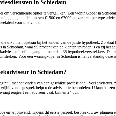
viesdiensten in Schiedam
eel om verschillende opties te vergelijken. Een woningkoper in Schied
ten liggen gemiddeld tussen €1500 en €3000 en variëren per type advies
eekdeal voor u te vinden.
die u kunnen bijstaan bij het vinden van de juiste hypotheek. Zo st
 in Schiedam, waar 95 procent van de klanten tevreden is en zij het a
advies en heeft toegang tot meer dan 35 hypotheekverstrekkers. Daar
 omstreken. Voor een woningkoper in Schiedam is het verstandig deze o
eekadviseur in Schiedam?
int u met het vinden van een geschikte professional. Veel adviseurs
vrijblijvende gesprek helpt u de adviseur te beoordelen. U kunt kiezen v
raag reageert een adviseur vaak binnen 24 uur.
s en vrijblijvend. Tijdens dit eerste gesprek bespreekt u uw plannen e