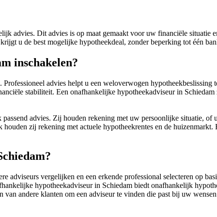
jk advies. Dit advies is op maat gemaakt voor uw financiële situatie e
rijgt u de best mogelijke hypotheekdeal, zonder beperking tot één ban
am inschakelen?
. Professioneel advies helpt u een weloverwogen hypotheekbeslissing 
nanciële stabiliteit. Een onafhankelijke hypotheekadviseur in Schiedam 
 passend advies. Zij houden rekening met uw persoonlijke situatie, of u
ok houden zij rekening met actuele hypotheekrentes en de huizenmarkt. 
 Schiedam?
e adviseurs vergelijken en een erkende professional selecteren op basi
afhankelijke hypotheekadviseur in Schiedam biedt onafhankelijk hypot
en van andere klanten om een adviseur te vinden die past bij uw wensen