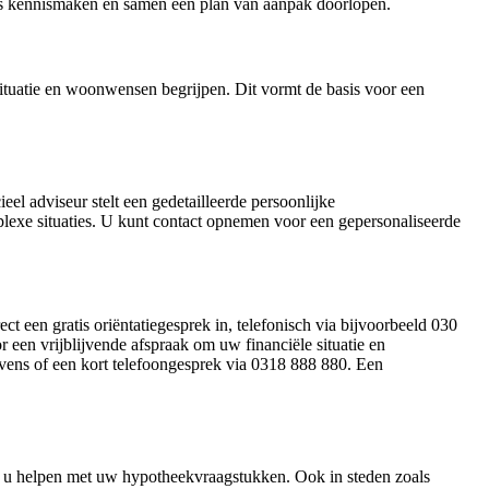
ijds kennismaken en samen een plan van aanpak doorlopen.
ituatie en woonwensen begrijpen. Dit vormt de basis voor een
l adviseur stelt een gedetailleerde persoonlijke
lexe situaties. U kunt contact opnemen voor een gepersonaliseerde
 een gratis oriëntatiegesprek in, telefonisch via bijvoorbeeld 030
or een vrijblijvende afspraak om uw financiële situatie en
gevens of een kort telefoongesprek via 0318 888 880. Een
e u helpen met uw hypotheekvraagstukken. Ook in steden zoals