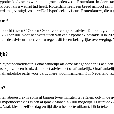
potheekadviseurs werken in grote steden zoals Rotterdam. In deze stad
k biedt als u weinig tijd heeft. Rotterdam heeft een breed aanbod aan
erdam gevestigd, zoals **De Hypotheekadviseur | Rotterdam**, die u g
dam?
ddeld tussen €1500 en €3000 voor compleet advies. Dit bedrag varieert
€250 per uur. Voor het oversluiten van een hypotheek betaalde u in 20
ls de adviseur meer voor u regelt; dit is een belangrijke overweging. 
ijk?
n hypotheekadviseur is onafhankelijk als deze niet gebonden is aan een 
 zijn van een bank; dan is het advies niet onafhankelijk. Onafhankelij
nafhankelijke partij voor particuliere woonfinanciering in Nederland. 
en?
riëntatiegesprek is soms al binnen twee minuten te regelen, ook in de
 hypotheekadvies is een afspraak binnen 48 uur mogelijk. U kunt ook di
Vaak kiest u zelf de dag en tijd die u het beste uitkomt. Dit betekent da