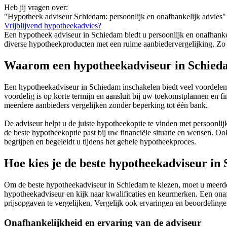
Heb jij vragen over:
"Hypotheek adviseur Schiedam: persoonlijk en onafhankelijk advies"
Vrijblijvend hypotheekadvies?
Een hypotheek adviseur in Schiedam biedt u persoonlijk en onafhankeli
diverse hypotheekproducten met een ruime aanbiedervergelijking. Zo k
Waarom een hypotheekadviseur in Schied
Een hypotheekadviseur in Schiedam inschakelen biedt veel voordelen
voordelig is op korte termijn en aansluit bij uw toekomstplannen en fi
meerdere aanbieders vergelijken zonder beperking tot één bank.
De adviseur helpt u de juiste hypotheekoptie te vinden met persoonlijk
de beste hypotheekoptie past bij uw financiële situatie en wensen. O
begrijpen en begeleidt u tijdens het gehele hypotheekproces.
Hoe kies je de beste hypotheekadviseur in
Om de beste hypotheekadviseur in Schiedam te kiezen, moet u meerder
hypotheekadviseur en kijk naar kwalificaties en keurmerken. Een on
prijsopgaven te vergelijken. Vergelijk ook ervaringen en beoordeling
Onafhankelijkheid en ervaring van de adviseur