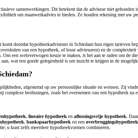
usieve samenwerkingen. Dit betekent dat de adviseur niet gebonden is 
flexibiliteit om maatwerkadvies te bieden. Ze houden rekening met uw p
 komt doordat hypotheekadviseurs in Schiedam hun eigen tarieven bepal
versluiten van een hypotheek, of losse adviesuren) en de complexiteit 
ijn. Om een weloverwogen keuze te maken, is het aan te raden om de di
 aan, wat een goede gelegenheid is om inzicht te krijgen in de mogelij
 Schiedam?
jkheden, afgestemd op uw persoonlijke situatie en wensen. Zij vinden d
j complexe beslissingen, zoals het overnemen van een hypotheek na een
tenhypotheek
,
lineaire hypotheek
en
aflossingsvrije hypotheek
. Daa
enhypotheek
,
bankspaarhypotheek
en een
overbruggingshypotheek
atie; u kunt zelfs meerdere hypotheekvormen combineren.