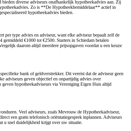
 bieden diverse adviseurs onafhankelijk hypotheekadvies aan. Zij
 hypotheekadvies. Zo is **De Hypotheekbemiddelaar** actief in
especialiseerd hypotheekadvies bieden.
 per type advies en adviseur, want elke adviseur bepaalt zelf de
24 gemiddeld €1000 tot €2500. Starters in Schiedam betalen
Vergelijk daarom altijd meerdere prijsopgaven voordat u een keuze
specifieke bank of geldverstrekker. Dit vereist dat de adviseur geen
ke adviseurs geven objectief en onpartijdig advies over
Zo geven hypotheekadviseurs via Vereniging Eigen Huis altijd
 avonduren. Veel adviseurs, zoals Mevrouw de Hypotheekadviseur,
rect een gratis telefonisch oriëntatiegesprek inplannen. Adviseurs
t u snel duidelijkheid krijgt over uw situatie.