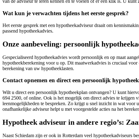
van de adviseur te leren kennen en te voelen of er een klik is. U ku
Wat kun je verwachten tijdens het eerste gesprek?
Het eerste gesprek met een hypotheekadviseur draait om kennismaking
passend hypotheekadvies.
Onze aanbeveling: persoonlijk hypotheeka
Gespecialiseerd hypotheekadvies wordt persoonlijk en op maat aangebo
hypotheekberekening voor u op. Dit maatwerkadvies is cruciaal voor 
berekening van uw hypotheeklasten.
Contact opnemen en direct een persoonlijk hypothee
Wilt u direct een persoonlijk hypotheekplan ontvangen? U kunt hiervo
694 2500, of online. Ook is het mogelijk om direct advies te krijgen vi
leenmogelijkheden te bespreken. Zo krijgt u snel inzicht in wat voor 
onafhankelijke adviseur helpt u met voorgestelde acties na het bere
Hypotheek adviseur in andere regio’s: Z
Naast Schiedam zijn er ook in Rotterdam veel hypotheekadviseurs be