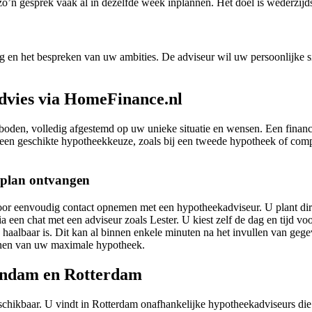
nt zo’n gesprek vaak al in dezelfde week inplannen. Het doel is wederz
 en het bespreken van uw ambities. De adviseur wil uw persoonlijke s
dvies via HomeFinance.nl
den, volledig afgestemd op uw unieke situatie en wensen. Een financiee
een geschikte hypotheekkeuze, zoals bij een tweede hypotheek of comp
kplan ontvangen
or eenvoudig contact opnemen met een hypotheekadviseur. U plant direct
a een chat met een adviseur zoals Lester. U kiest zelf de dag en tijd vo
u haalbaar is. Dit kan al binnen enkele minuten na het invullen van ge
kenen van uw maximale hypotheek.
aandam en Rotterdam
schikbaar. U vindt in Rotterdam onafhankelijke hypotheekadviseurs di