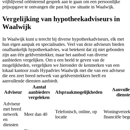
vrijblijvend oriënterend gesprek aan te gaan om een persoonlijke
prijsopgave te ontvangen die past bij uw situatie in Waalwijk.
Vergelijking van hypotheekadviseurs in
Waalwijk
In Waalwijk kunt u terecht bij diverse hypotheekadviseurs, elk met
hun eigen aanpak en specialisaties. Veel van deze adviseurs bieden
onafhankelijk hypotheekadvies, wat betekent dat zij niet gebonden
zijn aan één geldverstrekker, maar het aanbod van diverse
aanbieders vergelijken. Om u een beeld te geven van de
mogelijkheden, vergelijken we hieronder de kenmerken van een
lokaal kantoor zoals Hypadvies Waalwijk met die van een adviseur
die een zeer breed netwerk van geldverstrekkers heeft en
aanvullende diensten aanbiedt.
Aantal
Aanvull
Adviseur
aanbieders
Afspraakmogelijkheden
dienst
vergeleken
Adviseur
met breed
Telefonisch, online, op
Woningverzek
netwerk
Meer dan 40
locatie
financiële beg
en
diensten