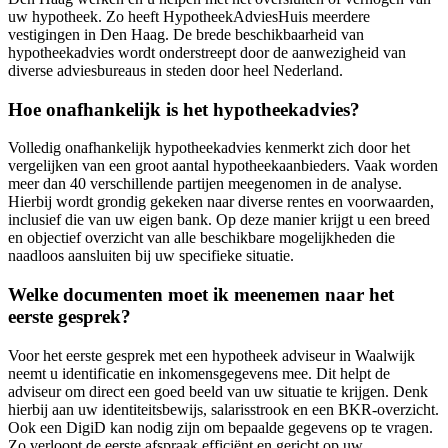
uw hypotheek. Zo heeft HypotheekAdviesHuis meerdere
vestigingen in Den Haag. De brede beschikbaarheid van
hypotheekadvies wordt onderstreept door de aanwezigheid van
diverse adviesbureaus in steden door heel Nederland.
Hoe onafhankelijk is het hypotheekadvies?
Volledig onafhankelijk hypotheekadvies kenmerkt zich door het
vergelijken van een groot aantal hypotheekaanbieders. Vaak worden
meer dan 40 verschillende partijen meegenomen in de analyse.
Hierbij wordt grondig gekeken naar diverse rentes en voorwaarden,
inclusief die van uw eigen bank. Op deze manier krijgt u een breed
en objectief overzicht van alle beschikbare mogelijkheden die
naadloos aansluiten bij uw specifieke situatie.
Welke documenten moet ik meenemen naar het
eerste gesprek?
Voor het eerste gesprek met een hypotheek adviseur in Waalwijk
neemt u identificatie en inkomensgegevens mee. Dit helpt de
adviseur om direct een goed beeld van uw situatie te krijgen. Denk
hierbij aan uw identiteitsbewijs, salarisstrook en een BKR-overzicht.
Ook een DigiD kan nodig zijn om bepaalde gegevens op te vragen.
Zo verloopt de eerste afspraak efficiënt en gericht op uw