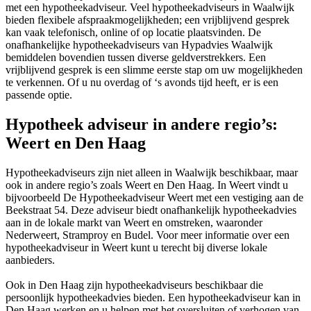
met een hypotheekadviseur. Veel hypotheekadviseurs in Waalwijk
bieden flexibele afspraakmogelijkheden; een vrijblijvend gesprek
kan vaak telefonisch, online of op locatie plaatsvinden. De
onafhankelijke hypotheekadviseurs van Hypadvies Waalwijk
bemiddelen bovendien tussen diverse geldverstrekkers. Een
vrijblijvend gesprek is een slimme eerste stap om uw mogelijkheden
te verkennen. Of u nu overdag of ‘s avonds tijd heeft, er is een
passende optie.
Hypotheek adviseur in andere regio’s:
Weert en Den Haag
Hypotheekadviseurs zijn niet alleen in Waalwijk beschikbaar, maar
ook in andere regio’s zoals Weert en Den Haag. In Weert vindt u
bijvoorbeeld De Hypotheekadviseur Weert met een vestiging aan de
Beekstraat 54. Deze adviseur biedt onafhankelijk hypotheekadvies
aan in de lokale markt van Weert en omstreken, waaronder
Nederweert, Stramproy en Budel. Voor meer informatie over een
hypotheekadviseur in Weert kunt u terecht bij diverse lokale
aanbieders.
Ook in Den Haag zijn hypotheekadviseurs beschikbaar die
persoonlijk hypotheekadvies bieden. Een hypotheekadviseur kan in
Den Haag werken en u helpen met het oversluiten of verhogen van