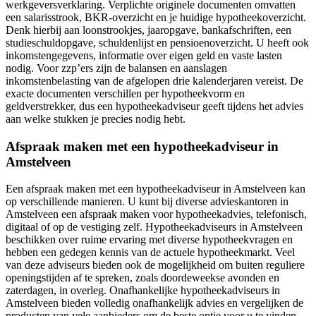
werkgeversverklaring. Verplichte originele documenten omvatten
een salarisstrook, BKR-overzicht en je huidige hypotheekoverzicht.
Denk hierbij aan loonstrookjes, jaaropgave, bankafschriften, een
studieschuldopgave, schuldenlijst en pensioenoverzicht. U heeft ook
inkomstengegevens, informatie over eigen geld en vaste lasten
nodig. Voor zzp’ers zijn de balansen en aanslagen
inkomstenbelasting van de afgelopen drie kalenderjaren vereist. De
exacte documenten verschillen per hypotheekvorm en
geldverstrekker, dus een hypotheekadviseur geeft tijdens het advies
aan welke stukken je precies nodig hebt.
Afspraak maken met een hypotheekadviseur in
Amstelveen
Een afspraak maken met een hypotheekadviseur in Amstelveen kan
op verschillende manieren. U kunt bij diverse advieskantoren in
Amstelveen een afspraak maken voor hypotheekadvies, telefonisch,
digitaal of op de vestiging zelf. Hypotheekadviseurs in Amstelveen
beschikken over ruime ervaring met diverse hypotheekvragen en
hebben een gedegen kennis van de actuele hypotheekmarkt. Veel
van deze adviseurs bieden ook de mogelijkheid om buiten reguliere
openingstijden af te spreken, zoals doordeweekse avonden en
zaterdagen, in overleg. Onafhankelijke hypotheekadviseurs in
Amstelveen bieden volledig onafhankelijk advies en vergelijken de
producten van vele aanbieders om de beste optie voor u te vinden.