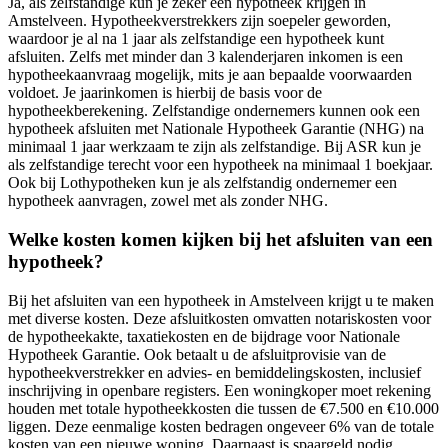
Ja, als zelfstandige kun je zeker een hypotheek krijgen in
Amstelveen. Hypotheekverstrekkers zijn soepeler geworden,
waardoor je al na 1 jaar als zelfstandige een hypotheek kunt
afsluiten. Zelfs met minder dan 3 kalenderjaren inkomen is een
hypotheekaanvraag mogelijk, mits je aan bepaalde voorwaarden
voldoet. Je jaarinkomen is hierbij de basis voor de
hypotheekberekening. Zelfstandige ondernemers kunnen ook een
hypotheek afsluiten met Nationale Hypotheek Garantie (NHG) na
minimaal 1 jaar werkzaam te zijn als zelfstandige. Bij ASR kun je
als zelfstandige terecht voor een hypotheek na minimaal 1 boekjaar.
Ook bij Lothypotheken kun je als zelfstandig ondernemer een
hypotheek aanvragen, zowel met als zonder NHG.
Welke kosten komen kijken bij het afsluiten van een
hypotheek?
Bij het afsluiten van een hypotheek in Amstelveen krijgt u te maken
met diverse kosten. Deze afsluitkosten omvatten notariskosten voor
de hypotheekakte, taxatiekosten en de bijdrage voor Nationale
Hypotheek Garantie. Ook betaalt u de afsluitprovisie van de
hypotheekverstrekker en advies- en bemiddelingskosten, inclusief
inschrijving in openbare registers. Een woningkoper moet rekening
houden met totale hypotheekkosten die tussen de €7.500 en €10.000
liggen. Deze eenmalige kosten bedragen ongeveer 6% van de totale
kosten van een nieuwe woning. Daarnaast is spaargeld nodig,