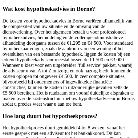
Wat kost hypotheekadvies in Borne?
De kosten voor hypotheekadvies in Borne variëren afhankelijk van
de complexiteit van uw situatie en de omvang van de
dienstverlening. Over het algemeen betaalt u voor professioneel
hypotheekadvies, bemiddeling en de volledige administratieve
afhandeling doorgaans tussen de €1.295 en €4.500. Voor standaard
hypotheekaanvragen, zoals de aankoop van een woning of het
oversluiten van een bestaande hypotheek, liggen de kosten bij een
erkend hypotheekadviseur meestal tussen de €1.500 en €3.000.
Wanneer u kiest voor een uitgebreider ‘full service’ pakket, waarbij
de adviseur u van A tot Z ontzorgt en ook nazorg biedt, kunnen de
kosten oplopen tot ongeveer €4.500. In zeer complexe situaties,
bijvoorbeeld bij ondernemers of ingewikkelde financiële
constructies, kunnen de kosten in uitzonderlijke gevallen zelfs de
€5.500 bereiken. Het is raadzaam om vooraf duidelijke afspraken te
maken over de kostenstructuur met uw hypotheekadviseur in Borne,
zodat u precies weet waar u aan toe bent.
Hoe lang duurt het hypotheekproces?
Het hypotheekproces duurt gemiddeld 4 tot 8 weken, vanaf het
eerste gesprek met een adviseur tot het bankakkoord. Dit kan