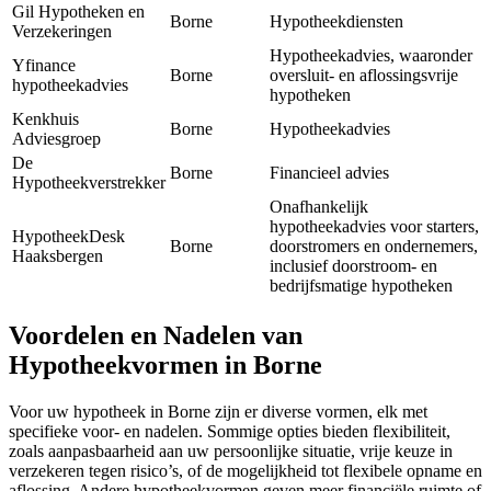
Gil Hypotheken en
Borne
Hypotheekdiensten
Verzekeringen
Hypotheekadvies, waaronder
Yfinance
Borne
oversluit- en aflossingsvrije
hypotheekadvies
hypotheken
Kenkhuis
Borne
Hypotheekadvies
Adviesgroep
De
Borne
Financieel advies
Hypotheekverstrekker
Onafhankelijk
hypotheekadvies voor starters,
HypotheekDesk
Borne
doorstromers en ondernemers,
Haaksbergen
inclusief doorstroom- en
bedrijfsmatige hypotheken
Voordelen en Nadelen van
Hypotheekvormen in Borne
Voor uw hypotheek in Borne zijn er diverse vormen, elk met
specifieke voor- en nadelen. Sommige opties bieden flexibiliteit,
zoals aanpasbaarheid aan uw persoonlijke situatie, vrije keuze in
verzekeren tegen risico’s, of de mogelijkheid tot flexibele opname en
aflossing. Andere hypotheekvormen geven meer financiële ruimte of