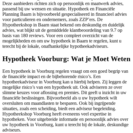
Deze aanbieders richten zich op persoonlijk en maatwerk advies,
passend bij uw wensen en situatie. Hypotheek en Financiële
Planning Baarn is bijvoorbeeld gespecialiseerd in financieel advies
voor particulieren en ondernemers, zoals ZZP’ers. De
Hypotheekshop in Baarn staat bekend om deskundig en duidelijk
advies, wat blijkt uit de gemiddelde klantbeoordeling van 9.7 op
basis van 180 reviews. Voor een compleet overzicht van de
mogelijkheden en om uw hypotheek in Baarn te regelen, kunt u
terecht bij de lokale, onafhankelijke hypotheekadviseurs.
Hypotheek Voorburg: Wat je Moet Weten
Een hypotheek in Voorburg regelen vraagt om een goed begrip van
de financiële impact en de bijbehorende risico’s. Een
hypotheekadviseur in Voorburg kan u hierbij helpen. Zij leggen de
mogelijke risico’s van een hypotheek uit. Ook adviseren ze over
slimme keuzes voor aflossing en premies. Dit geeft u inzicht in uw
financiële beslissingen. Bijvoorbeeld als u uw hypotheek wilt
oversluiten om maandlasten te besparen. Ook bij ingrijpende
situaties, zoals een scheiding, biedt een adviseur begeleiding.
Hypotheekshop Voorburg heeft eveneens veel expertise in
hypotheken. Voor uitgebreide informatie en persoonlijk advies over
uw hypotheek in Voorburg, kunt u terecht bij de lokale, deskundige
adviseurs.