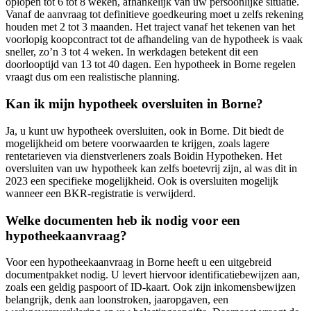
oplopen tot 6 tot 8 weken, afhankelijk van uw persoonlijke situatie.
Vanaf de aanvraag tot definitieve goedkeuring moet u zelfs rekening
houden met 2 tot 3 maanden. Het traject vanaf het tekenen van het
voorlopig koopcontract tot de afhandeling van de hypotheek is vaak
sneller, zo’n 3 tot 4 weken. In werkdagen betekent dit een
doorlooptijd van 13 tot 40 dagen. Een hypotheek in Borne regelen
vraagt dus om een realistische planning.
Kan ik mijn hypotheek oversluiten in Borne?
Ja, u kunt uw hypotheek oversluiten, ook in Borne. Dit biedt de
mogelijkheid om betere voorwaarden te krijgen, zoals lagere
rentetarieven via dienstverleners zoals Boidin Hypotheken. Het
oversluiten van uw hypotheek kan zelfs boetevrij zijn, al was dit in
2023 een specifieke mogelijkheid. Ook is oversluiten mogelijk
wanneer een BKR-registratie is verwijderd.
Welke documenten heb ik nodig voor een
hypotheekaanvraag?
Voor een hypotheekaanvraag in Borne heeft u een uitgebreid
documentpakket nodig. U levert hiervoor identificatiebewijzen aan,
zoals een geldig paspoort of ID-kaart. Ook zijn inkomensbewijzen
belangrijk, denk aan loonstroken, jaaropgaven, een