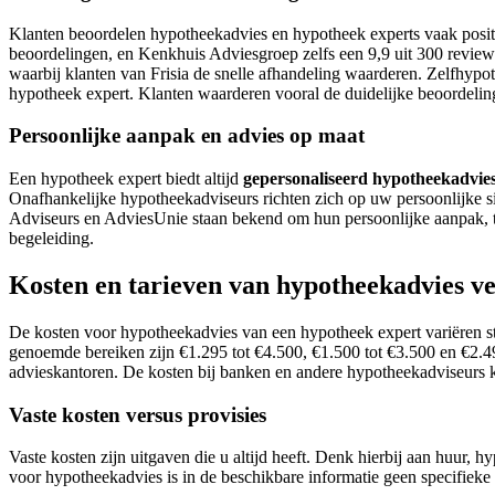
Klanten beoordelen hypotheekadvies en hypotheek experts vaak posit
beoordelingen, en Kenkhuis Adviesgroep zelfs een 9,9 uit 300 revie
waarbij klanten van Frisia de snelle afhandeling waarderen. Zelfhypo
hypotheek expert. Klanten waarderen vooral de duidelijke beoordeling
Persoonlijke aanpak en advies op maat
Een hypotheek expert biedt altijd
gepersonaliseerd hypotheekadvie
Onafhankelijke hypotheekadviseurs richten zich op uw persoonlijke sit
Adviseurs en AdviesUnie staan bekend om hun persoonlijke aanpak, t
begeleiding.
Kosten en tarieven van hypotheekadvies ve
De kosten voor hypotheekadvies van een hypotheek expert variëren st
genoemde bereiken zijn €1.295 tot €4.500, €1.500 tot €3.500 en €2.495
advieskantoren. De kosten bij banken en andere hypotheekadviseurs k
Vaste kosten versus provisies
Vaste kosten zijn uitgaven die u altijd heeft. Denk hierbij aan huur, 
voor hypotheekadvies is in de beschikbare informatie geen specifieke 