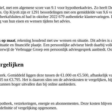
ief, met een algemene score van 9.1 voor hypotheekadvies. Zo heeft De
ws. Op Kiyoh zijn er 1291 beoordelingen met een gemiddelde van 9,6 
theekafsluiten.nl had in oktober 2022 679 authentieke klantervaringen.
 van hun eisen en wensen tijdens het advies.
s op maat
, rekening houdend met uw wensen en situatie. Dit advies is 
uatie en financiële plaatje. Een persoonlijke adviseur biedt daarbij vo
erwijl de Verbrugge Groep een persoonlijk adviesgesprek aanbiedt. Oo
rgelijken
erk. Gemiddeld liggen deze tussen de €1.000 en €5.500, afhankelijk va
 tot €3.795. Het is daarom slim om de advieskosten te vergelijken, bijv
unnen hoger uitvallen dan bij online aanbieders.
hypotheek, verzekeringen, energie en abonnementen. Deze kosten blijven 
definitie of vergelijking opgenomen.