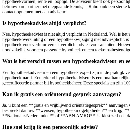
hypotheekvormen, rente en looptijd. De adviseur biedt ook persoonlij
betrouwbare partner met diepgaande kennis, is Rabobank een sterke 
contact opnemen met een adviseur.
Is hypotheekadvies altijd verplicht?
Nee, hypotheekadvies is niet altijd verplicht in Nederland. Wel is het 
hypotheekoversluiting of een hypotheekwijziging met adviesplicht, is
hypotheek voor verhuur vereist verplicht advies voor afsluiten. Hoewel 
noodzakelijk voor een passende hypotheek en een toekomstbestendige f
Wat is het verschil tussen een hypotheekadviseur en 
Een hypotheekadviseur en een hypotheek expert zijn in de praktijk ver
hypotheekmarkt. Een erkend hypotheekadviseur is een onafhankelijke 
gecertificeerde partner bij hypotheekbeheer. Deze specialisten zijn 
Kan ik gratis een oriënterend gesprek aanvragen?
Ja, u kunt een **gratis en vrijblijvend oriëntatiegesprek** aanvragen 
bespreekt dan uw **wensen, hypotheekmogelijkheden** en krijgt **hel
**Nationale-Nederlanden** of **ABN AMRO**. U kiest zelf een dag e
Hoe snel krijg ik een persoonlijk advies?