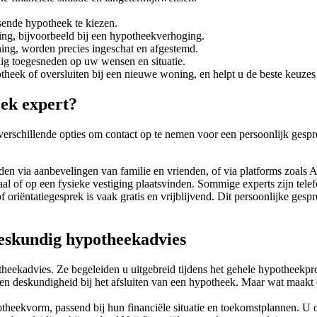
ssende hypotheek te kiezen.
ing, bijvoorbeeld bij een hypotheekverhoging.
ing, worden precies ingeschat en afgestemd.
dig toegesneden op uw wensen en situatie.
eek of oversluiten bij een nieuwe woning, en helpt u de beste keuzes
ek expert?
erschillende opties om contact op te nemen voor een persoonlijk gespr
n via aanbevelingen van familie en vrienden, of via platforms zoals A
al of op een fysieke vestiging plaatsvinden. Sommige experts zijn tele
 oriëntatiegesprek is vaak gratis en vrijblijvend. Dit persoonlijke ges
eskundig hypotheekadvies
kadvies. Ze begeleiden u uitgebreid tijdens het gehele hypotheekproce
 en deskundigheid bij het afsluiten van een hypotheek. Maar wat maakt
theekvorm, passend bij hun financiële situatie en toekomstplannen. U o