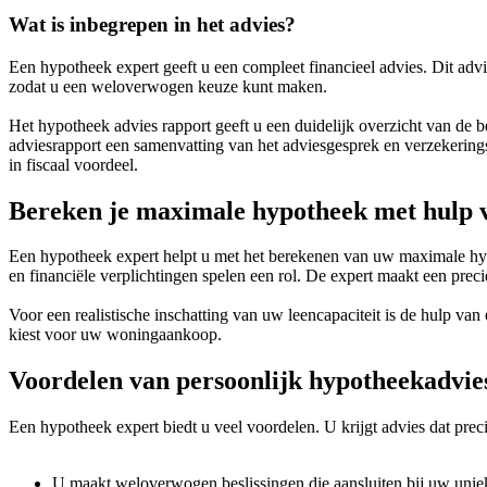
Wat is inbegrepen in het advies?
Een hypotheek expert geeft u een compleet financieel advies. Dit adv
zodat u een weloverwogen keuze kunt maken.
Het hypotheek advies rapport geeft u een duidelijk overzicht van de b
adviesrapport een samenvatting van het adviesgesprek en verzekeringsa
in fiscaal voordeel.
Bereken je maximale hypotheek met hulp v
Een hypotheek expert helpt u met het berekenen van uw maximale hy
en financiële verplichtingen spelen een rol. De expert maakt een prec
Voor een realistische inschatting van uw leencapaciteit is de hulp v
kiest voor uw woningaankoop.
Voordelen van persoonlijk hypotheekadvie
Een hypotheek expert biedt u veel voordelen. U krijgt advies dat precie
U maakt weloverwogen beslissingen die aansluiten bij uw uniek