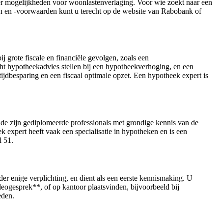
over mogelijkheden voor woonlastenverlaging. Voor wie zoekt naar een
n en -voorwaarden kunt u terecht op de website van Rabobank of
ij grote fiscale en financiële gevolgen, zoals een
cht hypotheekadvies stellen bij een hypotheekverhoging, en een
 tijdbesparing en een fiscaal optimale opzet. Een hypotheek expert is
eide zijn gediplomeerde professionals met grondige kennis van de
expert heeft vaak een specialisatie in hypotheken en is een
l 51.
der enige verplichting, en dient als een eerste kennismaking. U
ogesprek**, of op kantoor plaatsvinden, bijvoorbeeld bij
eden.