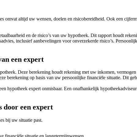
ies omvat altijd uw wensen, doelen en risicobereidheid. Ook een cijfer
etaalbaarheid en de risico’s van uw hypotheek. Dit rapport houdt reken
dvies, inclusief aanbevelingen voor onverzekerde risico’s. Persoonlijk 
an een expert
potheek. Deze berekening houdt rekening met uw inkomen, vermogen en
ieze berekening op basis van uw persoonlijke financiële situatie. Dit ge
an een hypotheek expert onmisbaar. Een onafhankelijk hypotheekadviseur
s door een expert
s bij uw situatie past.
e financiële situatie en langetermijnwensen.