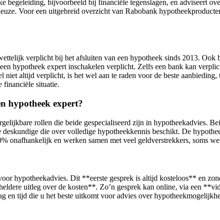
ke begeleiding, bijvoorbeeld bij financiële tegenslagen, en adviseert 
keuze. Voor een uitgebreid overzicht van Rabobank hypotheekproducte
wettelijk verplicht bij het afsluiten van een hypotheek sinds 2013. Ook b
 een hypotheek expert inschakelen verplicht. Zelfs een bank kan verpli
niet altijd verplicht, is het wel aan te raden voor de beste aanbieding,
inanciële situatie.
een hypotheek expert?
gelijkbare rollen die beide gespecialiseerd zijn in hypotheekadvies. B
deskundige die over volledige hypotheekkennis beschikt. De hypotheek 
100% onafhankelijk en werken samen met veel geldverstrekkers, soms we
voor hypotheekadvies. Dit **eerste gesprek is altijd kosteloos** en zon
dere uitleg over de kosten**. Zo’n gesprek kan online, via een **vide
n tijd die u het beste uitkomt voor advies over hypotheekmogelijkh