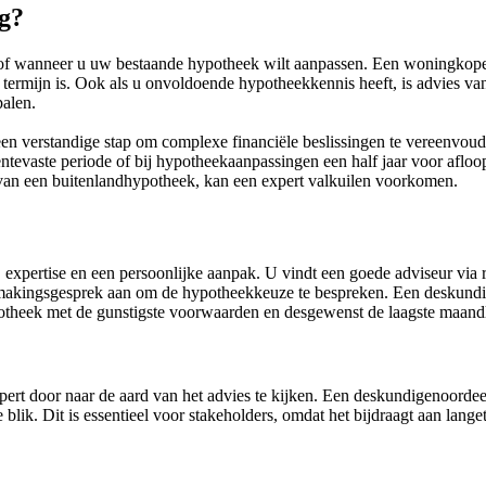
g?
 of wanneer u uw bestaande hypotheek wilt aanpassen. Een woningkope
 termijn is. Ook als u onvoldoende hypotheekkennis heeft, is advies va
palen.
en verstandige stap om complexe financiële beslissingen te vereenvoud
rentevaste periode of bij hypotheekaanpassingen een half jaar voor afloo
s van een buitenlandhypotheek, kan een expert valkuilen voorkomen.
, expertise en een persoonlijke aanpak. U vindt een goede adviseur via r
smakingsgesprek aan om de hypotheekkeuze te bespreken. Een deskundige
ypotheek met de gunstigste voorwaarden en desgewenst de laagste maand
rt door naar de aard van het advies te kijken. Een deskundigenoordeel 
 blik. Dit is essentieel voor stakeholders, omdat het bijdraagt aan lang