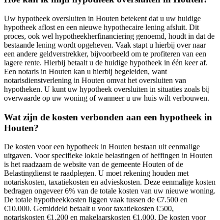
Uw hypotheek oversluiten in Houten betekent dat u uw huidige
hypotheek aflost en een nieuwe hypothecaire lening afsluit. Dit
proces, ook wel hypotheekherfinanciering genoemd, houdt in dat de
bestaande lening wordt opgeheven. Vaak stapt u hierbij over naar
een andere geldverstrekker, bijvoorbeeld om te profiteren van een
lagere rente. Hierbij betaalt u de huidige hypotheek in één keer af.
Een notaris in Houten kan u hierbij begeleiden, want
notarisdienstverlening in Houten omvat het oversluiten van
hypotheken. U kunt uw hypotheek oversluiten in situaties zoals bij
overwaarde op uw woning of wanneer u uw huis wilt verbouwen.
Wat zijn de kosten verbonden aan een hypotheek in
Houten?
De kosten voor een hypotheek in Houten bestaan uit eenmalige
uitgaven. Voor specifieke lokale belastingen of heffingen in Houten
is het raadzaam de website van de gemeente Houten of de
Belastingdienst te raadplegen. U moet rekening houden met
notariskosten, taxatiekosten en advieskosten. Deze eenmalige kosten
bedragen ongeveer 6% van de totale kosten van uw nieuwe woning.
De totale hypotheekkosten liggen vaak tussen de €7.500 en
€10.000. Gemiddeld betaalt u voor taxatiekosten €500,
notariskosten €1.200 en makelaarskosten €1.000. De kosten voor