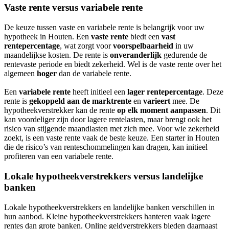
Vaste rente versus variabele rente
De keuze tussen vaste en variabele rente is belangrijk voor uw
hypotheek in Houten. Een
vaste rente
biedt een
vast
rentepercentage
, wat zorgt voor
voorspelbaarheid
in uw
maandelijkse kosten. De rente is
onveranderlijk
gedurende de
rentevaste periode en biedt zekerheid. Wel is de vaste rente over het
algemeen
hoger
dan de variabele rente.
Een
variabele rente
heeft initieel een
lager rentepercentage
. Deze
rente is
gekoppeld aan de marktrente
en
varieert
mee. De
hypotheekverstrekker kan de rente
op elk moment aanpassen
. Dit
kan voordeliger zijn door lagere rentelasten, maar brengt ook het
risico van stijgende maandlasten met zich mee. Voor wie zekerheid
zoekt, is een vaste rente vaak de beste keuze. Een starter in Houten
die de risico’s van renteschommelingen kan dragen, kan initieel
profiteren van een variabele rente.
Lokale hypotheekverstrekkers versus landelijke
banken
Lokale hypotheekverstrekkers en landelijke banken verschillen in
hun aanbod. Kleine hypotheekverstrekkers hanteren vaak lagere
rentes dan grote banken. Online geldverstrekkers bieden daarnaast