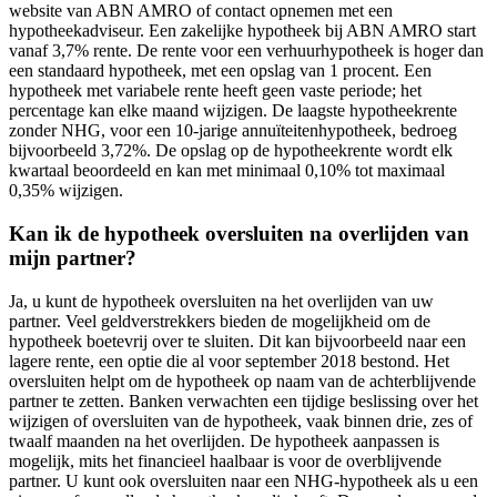
website van ABN AMRO of contact opnemen met een
hypotheekadviseur. Een zakelijke hypotheek bij ABN AMRO start
vanaf 3,7% rente. De rente voor een verhuurhypotheek is hoger dan
een standaard hypotheek, met een opslag van 1 procent. Een
hypotheek met variabele rente heeft geen vaste periode; het
percentage kan elke maand wijzigen. De laagste hypotheekrente
zonder NHG, voor een 10-jarige annuïteitenhypotheek, bedroeg
bijvoorbeeld 3,72%. De opslag op de hypotheekrente wordt elk
kwartaal beoordeeld en kan met minimaal 0,10% tot maximaal
0,35% wijzigen.
Kan ik de hypotheek oversluiten na overlijden van
mijn partner?
Ja, u kunt de hypotheek oversluiten na het overlijden van uw
partner. Veel geldverstrekkers bieden de mogelijkheid om de
hypotheek boetevrij over te sluiten. Dit kan bijvoorbeeld naar een
lagere rente, een optie die al voor september 2018 bestond. Het
oversluiten helpt om de hypotheek op naam van de achterblijvende
partner te zetten. Banken verwachten een tijdige beslissing over het
wijzigen of oversluiten van de hypotheek, vaak binnen drie, zes of
twaalf maanden na het overlijden. De hypotheek aanpassen is
mogelijk, mits het financieel haalbaar is voor de overblijvende
partner. U kunt ook oversluiten naar een NHG-hypotheek als u een