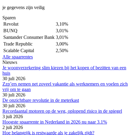
je gegevens zijn veilig
Sparen
Revolut
3,10%
BUNQ
3,01%
Santander Consumer Bank
3,01%
Trade Republic
3,00%
Scalable Capital
2,50%
Alle spaarrentes
Nieuws
Je woonverzekering slim kiezen bij het kopen of bezitten van een
huis
30 juli 2026
Zzp’ers nemen net zoveel vakantie als werknemers en voelen zich
vrij om te gaan
30 juli 2026
De onzichtbare revolutie in de meterkast
30 juli 2026
Recordaantal motoren op de weg, oplopend risico in de spiegel
3 juli 2026
Hoogste spaarrente in Nederland in 2026 nu naar 3.1%
2 juli 2026
Hoe belangrijk is restwaarde als je zakelijk rijdt?