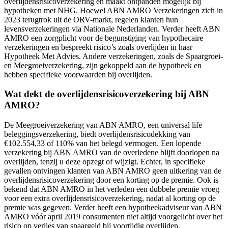
overlijdensrisicoverzekering en maakt ontpanden mogelijk bij
hypotheken met NHG. Hoewel ABN AMRO Verzekeringen zich in
2023 terugtrok uit de ORV-markt, regelen klanten hun
levensverzekeringen via Nationale Nederlanden. Verder heeft ABN
AMRO een zorgplicht voor de begunstiging van hypothecaire
verzekeringen en bespreekt risico’s zoals overlijden in haar
Hypotheek Met Advies. Andere verzekeringen, zoals de Spaargroei-
en Meegroeiverzekering, zijn gekoppeld aan de hypotheek en
hebben specifieke voorwaarden bij overlijden.
Wat dekt de overlijdensrisicoverzekering bij ABN
AMRO?
De Meegroeiverzekering van ABN AMRO, een universal life
beleggingsverzekering, biedt overlijdensrisicodekking van
€102.554,33 of 110% van het belegd vermogen. Een lopende
verzekering bij ABN AMRO van de overledene blijft doorlopen na
overlijden, tenzij u deze opzegt of wijzigt. Echter, in specifieke
gevallen ontvingen klanten van ABN AMRO geen uitkering van de
overlijdensrisicoverzekering door een korting op de premie. Ook is
bekend dat ABN AMRO in het verleden een dubbele premie vroeg
voor een extra overlijdensrisicoverzekering, nadat al korting op de
premie was gegeven. Verder heeft een hypotheekadviseur van ABN
AMRO vóór april 2019 consumenten niet altijd voorgelicht over het
risico op verlies van spaargeld bij voortijdig overlijden.