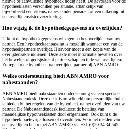
nieuwe of aanvullende hypotheek nodig heeft. De gevolgen voor de
hypotheeklasten verschillen per situatie, afhankelijk van
bijvoorbeeld een erfenis, nabestaandenpensioen of een uitkering uit
een overlijdensrisicoverzekering.
Hoe wijzig ik de hypotheekgegevens na overlijden?
U kunt de hypotheekgegevens wijzigen na het overlijden van uw
partner. Een hypotheekaanpassing is mogelijk wanneer een van de
hypotheekpartners overlijdt. Hiervoor moet u een kopie van de
overlijdensakte indienen. Deze akte moet informatie bevatten over
het huwelijk of geregistreerd partnerschap ten tijde van overlijden.
Zo regelt u de hypotheek na overlijden partner bij ABN AMRO.
Welke ondersteuning biedt ABN AMRO voor
nabestaanden?
ABN AMRO biedt nabestaanden ondersteuning via een speciale
Nabestaandendesk. Deze desk is ontwikkeld om persoonlijke hulp
te bieden bij het regelen van de hypotheek na het overlijden van uw
partner. De Nabestaandendesk faciliteert de betaling van
maandelijkse hypotheeklasten door erfgenamen. Ook kunt u de
hypotheek boetevrij aflossen of oversluiten. Voor het melden van
een overlijden belt u met ABN AMRO via +31 (0)20 34 34 545.