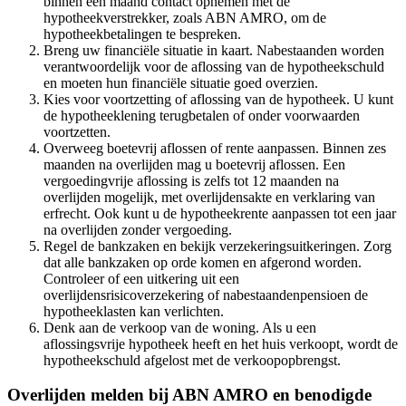
binnen een maand contact opnemen met de
hypotheekverstrekker, zoals ABN AMRO, om de
hypotheekbetalingen te bespreken.
Breng uw financiële situatie in kaart. Nabestaanden worden
verantwoordelijk voor de aflossing van de hypotheekschuld
en moeten hun financiële situatie goed overzien.
Kies voor voortzetting of aflossing van de hypotheek. U kunt
de hypotheeklening terugbetalen of onder voorwaarden
voortzetten.
Overweeg boetevrij aflossen of rente aanpassen. Binnen zes
maanden na overlijden mag u boetevrij aflossen. Een
vergoedingvrije aflossing is zelfs tot 12 maanden na
overlijden mogelijk, met overlijdensakte en verklaring van
erfrecht. Ook kunt u de hypotheekrente aanpassen tot een jaar
na overlijden zonder vergoeding.
Regel de bankzaken en bekijk verzekeringsuitkeringen. Zorg
dat alle bankzaken op orde komen en afgerond worden.
Controleer of een uitkering uit een
overlijdensrisicoverzekering of nabestaandenpensioen de
hypotheeklasten kan verlichten.
Denk aan de verkoop van de woning. Als u een
aflossingsvrije hypotheek heeft en het huis verkoopt, wordt de
hypotheekschuld afgelost met de verkoopopbrengst.
Overlijden melden bij ABN AMRO en benodigde