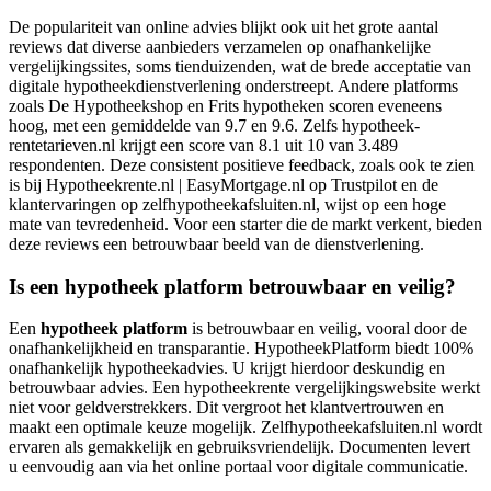
De populariteit van online advies blijkt ook uit het grote aantal
reviews dat diverse aanbieders verzamelen op onafhankelijke
vergelijkingssites, soms tienduizenden, wat de brede acceptatie van
digitale hypotheekdienstverlening onderstreept. Andere platforms
zoals De Hypotheekshop en Frits hypotheken scoren eveneens
hoog, met een gemiddelde van 9.7 en 9.6. Zelfs hypotheek-
rentetarieven.nl krijgt een score van 8.1 uit 10 van 3.489
respondenten. Deze consistent positieve feedback, zoals ook te zien
is bij Hypotheekrente.nl | EasyMortgage.nl op Trustpilot en de
klantervaringen op zelfhypotheekafsluiten.nl, wijst op een hoge
mate van tevredenheid. Voor een starter die de markt verkent, bieden
deze reviews een betrouwbaar beeld van de dienstverlening.
Is een hypotheek platform betrouwbaar en veilig?
Een
hypotheek platform
is betrouwbaar en veilig, vooral door de
onafhankelijkheid en transparantie. HypotheekPlatform biedt 100%
onafhankelijk hypotheekadvies. U krijgt hierdoor deskundig en
betrouwbaar advies. Een hypotheekrente vergelijkingswebsite werkt
niet voor geldverstrekkers. Dit vergroot het klantvertrouwen en
maakt een optimale keuze mogelijk. Zelfhypotheekafsluiten.nl wordt
ervaren als gemakkelijk en gebruiksvriendelijk. Documenten levert
u eenvoudig aan via het online portaal voor digitale communicatie.