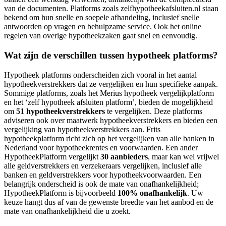
van de documenten. Platforms zoals zelfhypotheekafsluiten.nl staan
bekend om hun snelle en soepele afhandeling, inclusief snelle
antwoorden op vragen en behulpzame service. Ook het online
regelen van overige hypotheekzaken gaat snel en eenvoudig.
Wat zijn de verschillen tussen hypotheek platforms?
Hypotheek platforms onderscheiden zich vooral in het aantal
hypotheekverstrekkers dat ze vergelijken en hun specifieke aanpak.
Sommige platforms, zoals het Merius hypotheek vergelijkplatform
en het ‘zelf hypotheek afsluiten platform’, bieden de mogelijkheid
om
51 hypotheekverstrekkers
te vergelijken. Deze platforms
adviseren ook over maatwerk hypotheekverstrekkers en bieden een
vergelijking van hypotheekverstrekkers aan. Frits
hypotheekplatform richt zich op het vergelijken van alle banken in
Nederland voor hypotheekrentes en voorwaarden. Een ander
HypotheekPlatform vergelijkt
30 aanbieders
, maar kan wel vrijwel
alle geldverstrekkers en verzekeraars vergelijken, inclusief alle
banken en geldverstrekkers voor hypotheekvoorwaarden. Een
belangrijk onderscheid is ook de mate van onafhankelijkheid;
HypotheekPlatform is bijvoorbeeld
100% onafhankelijk
. Uw
keuze hangt dus af van de gewenste breedte van het aanbod en de
mate van onafhankelijkheid die u zoekt.