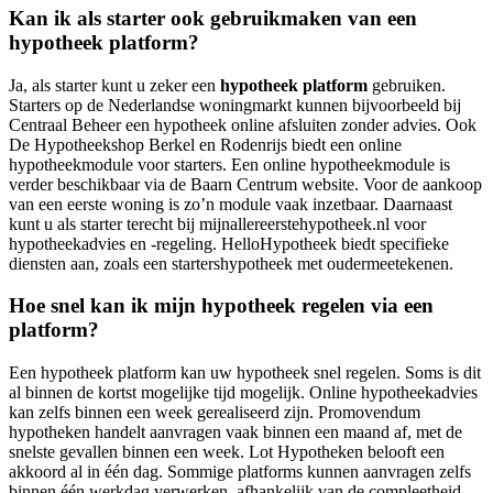
Kan ik als starter ook gebruikmaken van een
hypotheek platform?
Ja, als starter kunt u zeker een
hypotheek platform
gebruiken.
Starters op de Nederlandse woningmarkt kunnen bijvoorbeeld bij
Centraal Beheer een hypotheek online afsluiten zonder advies. Ook
De Hypotheekshop Berkel en Rodenrijs biedt een online
hypotheekmodule voor starters. Een online hypotheekmodule is
verder beschikbaar via de Baarn Centrum website. Voor de aankoop
van een eerste woning is zo’n module vaak inzetbaar. Daarnaast
kunt u als starter terecht bij mijnallereerstehypotheek.nl voor
hypotheekadvies en -regeling. HelloHypotheek biedt specifieke
diensten aan, zoals een startershypotheek met oudermeetekenen.
Hoe snel kan ik mijn hypotheek regelen via een
platform?
Een hypotheek platform kan uw hypotheek snel regelen. Soms is dit
al binnen de kortst mogelijke tijd mogelijk. Online hypotheekadvies
kan zelfs binnen een week gerealiseerd zijn. Promovendum
hypotheken handelt aanvragen vaak binnen een maand af, met de
snelste gevallen binnen een week. Lot Hypotheken belooft een
akkoord al in één dag. Sommige platforms kunnen aanvragen zelfs
binnen één werkdag verwerken, afhankelijk van de compleetheid