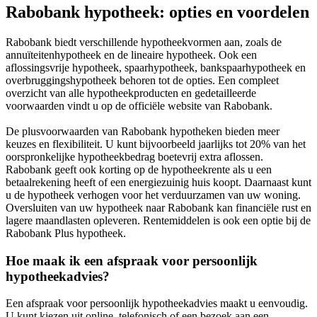
Rabobank hypotheek: opties en voordelen
Rabobank biedt verschillende hypotheekvormen aan, zoals de
annuïteitenhypotheek en de lineaire hypotheek. Ook een
aflossingsvrije hypotheek, spaarhypotheek, bankspaarhypotheek en
overbruggingshypotheek behoren tot de opties. Een compleet
overzicht van alle hypotheekproducten en gedetailleerde
voorwaarden vindt u op de officiële website van Rabobank.
De plusvoorwaarden van Rabobank hypotheken bieden meer
keuzes en flexibiliteit. U kunt bijvoorbeeld jaarlijks tot 20% van het
oorspronkelijke hypotheekbedrag boetevrij extra aflossen.
Rabobank geeft ook korting op de hypotheekrente als u een
betaalrekening heeft of een energiezuinig huis koopt. Daarnaast kunt
u de hypotheek verhogen voor het verduurzamen van uw woning.
Oversluiten van uw hypotheek naar Rabobank kan financiële rust en
lagere maandlasten opleveren. Rentemiddelen is ook een optie bij de
Rabobank Plus hypotheek.
Hoe maak ik een afspraak voor persoonlijk
hypotheekadvies?
Een afspraak voor persoonlijk hypotheekadvies maakt u eenvoudig.
U kunt kiezen uit online, telefonisch of een bezoek aan een