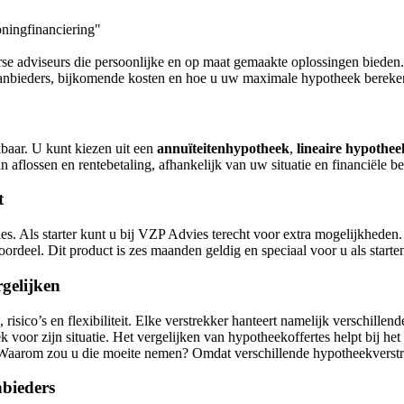
ningfinanciering"
se adviseurs die persoonlijke en op maat gemaakte oplossingen bieden. 
e aanbieders, bijkomende kosten en hoe u uw maximale hypotheek bereke
baar. U kunt kiezen uit een
annuïteitenhypotheek
,
lineaire hypothee
n aflossen en rentebetaling, afhankelijk van uw situatie en financiële b
t
ies. Als starter kunt u bij VZP Advies terecht voor extra mogelijkheden
oordeel. Dit product is zes maanden geldig en speciaal voor u als start
rgelijken
risico’s en flexibiliteit. Elke verstrekker hanteert namelijk verschill
voor zijn situatie. Het vergelijken van hypotheekoffertes helpt bij het
t. Waarom zou u die moeite nemen? Omdat verschillende hypotheekverst
nbieders