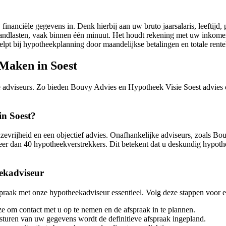
financiële gegevens in. Denk hierbij aan uw bruto jaarsalaris, leeftijd
andlasten, vaak binnen één minuut. Het houdt rekening met uw inkomen,
pt bij hypotheekplanning door maandelijkse betalingen en totale renteko
Maken in Soest
e adviseurs. Zo bieden Bouvy Advies en Hypotheek Visie Soest advies op
in Soest?
vrijheid en een objectief advies. Onafhankelijke adviseurs, zoals Bouv
er dan 40 hypotheekverstrekkers. Dit betekent dat u deskundig hypothee
ekadviseur
fspraak met onze hypotheekadviseur essentieel. Volg deze stappen voor e
e om contact met u op te nemen en de afspraak in te plannen.
sturen van uw gegevens wordt de definitieve afspraak ingepland.