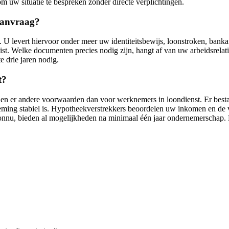
 om uw situatie te bespreken zonder directe verplichtingen.
aanvraag?
U levert hiervoor onder meer uw identiteitsbewijs, loonstroken, banka
eist. Welke documenten precies nodig zijn, hangt af van uw arbeidsrela
e drie jaren nodig.
t?
den er andere voorwaarden dan voor werknemers in loondienst. Er besta
eming stabiel is. Hypotheekverstrekkers beoordelen uw inkomen en de
oonnu, bieden al mogelijkheden na minimaal één jaar ondernemerschap. 