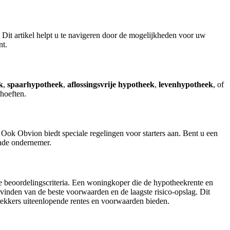
Dit artikel helpt u te navigeren door de mogelijkheden voor uw
nt.
k
,
spaarhypotheek
,
aflossingsvrije hypotheek
,
levenhypotheek
, of
ehoeften.
. Ook Obvion biedt speciale regelingen voor starters aan. Bent u een
ende ondernemer.
ende beoordelingscriteria. Een woningkoper die de hypotheekrente en
 vinden van de beste voorwaarden en de laagste risico-opslag. Dit
rekkers uiteenlopende rentes en voorwaarden bieden.