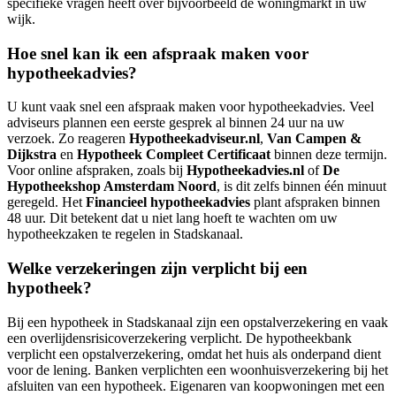
specifieke vragen heeft over bijvoorbeeld de woningmarkt in uw
wijk.
Hoe snel kan ik een afspraak maken voor
hypotheekadvies?
U kunt vaak snel een afspraak maken voor hypotheekadvies. Veel
adviseurs plannen een eerste gesprek al binnen 24 uur na uw
verzoek. Zo reageren
Hypotheekadviseur.nl
,
Van Campen &
Dijkstra
en
Hypotheek Compleet Certificaat
binnen deze termijn.
Voor online afspraken, zoals bij
Hypotheekadvies.nl
of
De
Hypotheekshop Amsterdam Noord
, is dit zelfs binnen één minuut
geregeld. Het
Financieel hypotheekadvies
plant afspraken binnen
48 uur. Dit betekent dat u niet lang hoeft te wachten om uw
hypotheekzaken te regelen in Stadskanaal.
Welke verzekeringen zijn verplicht bij een
hypotheek?
Bij een hypotheek in Stadskanaal zijn een opstalverzekering en vaak
een overlijdensrisicoverzekering verplicht. De hypotheekbank
verplicht een opstalverzekering, omdat het huis als onderpand dient
voor de lening. Banken verplichten een woonhuisverzekering bij het
afsluiten van een hypotheek. Eigenaren van koopwoningen met een