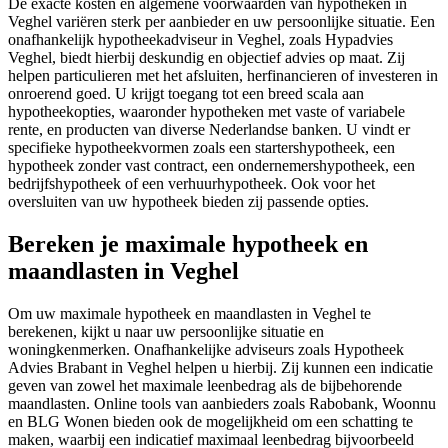
De exacte kosten en algemene voorwaarden van hypotheken in
Veghel variëren sterk per aanbieder en uw persoonlijke situatie. Een
onafhankelijk hypotheekadviseur in Veghel, zoals Hypadvies
Veghel, biedt hierbij deskundig en objectief advies op maat. Zij
helpen particulieren met het afsluiten, herfinancieren of investeren in
onroerend goed. U krijgt toegang tot een breed scala aan
hypotheekopties, waaronder hypotheken met vaste of variabele
rente, en producten van diverse Nederlandse banken. U vindt er
specifieke hypotheekvormen zoals een startershypotheek, een
hypotheek zonder vast contract, een ondernemershypotheek, een
bedrijfshypotheek of een verhuurhypotheek. Ook voor het
oversluiten van uw hypotheek bieden zij passende opties.
Bereken je maximale hypotheek en
maandlasten in Veghel
Om uw maximale hypotheek en maandlasten in Veghel te
berekenen, kijkt u naar uw persoonlijke situatie en
woningkenmerken. Onafhankelijke adviseurs zoals Hypotheek
Advies Brabant in Veghel helpen u hierbij. Zij kunnen een indicatie
geven van zowel het maximale leenbedrag als de bijbehorende
maandlasten. Online tools van aanbieders zoals Rabobank, Woonnu
en BLG Wonen bieden ook de mogelijkheid om een schatting te
maken, waarbij een indicatief maximaal leenbedrag bijvoorbeeld