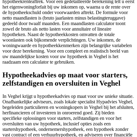
hypotheekrenteaftrek. Voor een gedetailleerde berekening telt u eerst
het eigenwoningforfait bij uw inkomen op, waarna u de rente over
de hypotheekschuld onder voorwaarden aftrekt. De formule voor
netto maandlasten is (bruto jaarlasten minus belastingteruggave)
gedeeld door twaalf maanden. Een maandlasten calculator toont
zowel de bruto als netto lasten voor annuïtaire of lineaire
hypotheken. Naast de hypotheekkosten omvatten de totale
woonlasten ook bijkomende verplichtingen. Uw inkomen, de
woningwaarde en hypotheekkenmerken zijn belangrijke variabelen
voor deze berekening. Voor een compleet en realistisch beeld van
uw maandelijkse kosten voor uw hypotheek in Veghel is het
raadzaam een calculator te gebruiken.
Hypotheekadvies op maat voor starters,
zelfstandigen en oversluiten in Veghel
In Veghel krijgt u hypotheekadvies op maat voor uw unieke situatie.
Onafhankelijke adviseurs, zoals lokale specialist Hypadvies Veghel,
begeleiden particulieren en woningkopers in Veghel bij het afsluiten,
herfinancieren of investeren in onroerend goed. Zij bieden
specifieke oplossingen voor starters, zelfstandigen en voor het
oversluiten van uw hypotheek, inclusief opties zoals een
startershypotheek, ondernemershypotheek, een hypotheek zonder
vast contract of een verhuurhypotheek, en adviseren over financiële