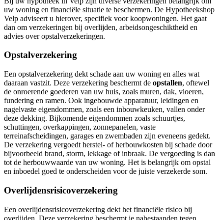
Bij uw hypotheek in Velp zijn diverse verzekeringen belangrijk om
uw woning en financiële situatie te beschermen. De Hypotheekshop
Velp adviseert u hierover, specifiek voor koopwoningen. Het gaat
dan om verzekeringen bij overlijden, arbeidsongeschiktheid en
advies over opstalverzekeringen.
Opstalverzekering
Een opstalverzekering dekt schade aan uw woning en alles wat
daaraan vastzit. Deze verzekering beschermt de
opstallen
, oftewel
de onroerende goederen van uw huis, zoals muren, dak, vloeren,
fundering en ramen. Ook ingebouwde apparatuur, leidingen en
nagelvaste eigendommen, zoals een inbouwkeuken, vallen onder
deze dekking. Bijkomende eigendommen zoals schuurtjes,
schuttingen, overkappingen, zonnepanelen, vaste
terreinafscheidingen, garages en zwembaden zijn eveneens gedekt.
De verzekering vergoedt herstel- of herbouwkosten bij schade door
bijvoorbeeld brand, storm, lekkage of inbraak. De vergoeding is dan
tot de herbouwwaarde van uw woning. Het is belangrijk om opstal
en inboedel goed te onderscheiden voor de juiste verzekerde som.
Overlijdensrisicoverzekering
Een overlijdensrisicoverzekering dekt het financiële risico bij
overlijden. Deze verzekering beschermt je nabestaanden tegen