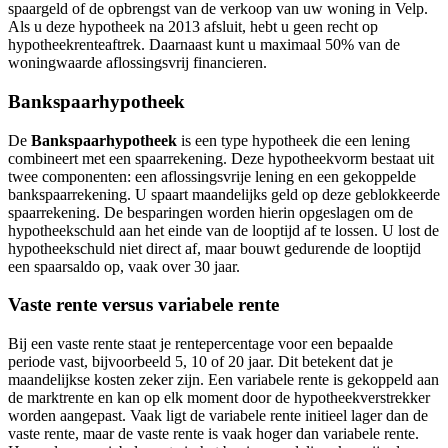
spaargeld of de opbrengst van de verkoop van uw woning in Velp.
Als u deze hypotheek na 2013 afsluit, hebt u geen recht op
hypotheekrenteaftrek. Daarnaast kunt u maximaal 50% van de
woningwaarde aflossingsvrij financieren.
Bankspaarhypotheek
De
Bankspaarhypotheek
is een type hypotheek die een lening
combineert met een spaarrekening. Deze hypotheekvorm bestaat uit
twee componenten: een aflossingsvrije lening en een gekoppelde
bankspaarrekening. U spaart maandelijks geld op deze geblokkeerde
spaarrekening. De besparingen worden hierin opgeslagen om de
hypotheekschuld aan het einde van de looptijd af te lossen. U lost de
hypotheekschuld niet direct af, maar bouwt gedurende de looptijd
een spaarsaldo op, vaak over 30 jaar.
Vaste rente versus variabele rente
Bij een vaste rente staat je rentepercentage voor een bepaalde
periode vast, bijvoorbeeld 5, 10 of 20 jaar. Dit betekent dat je
maandelijkse kosten zeker zijn. Een variabele rente is gekoppeld aan
de marktrente en kan op elk moment door de hypotheekverstrekker
worden aangepast. Vaak ligt de variabele rente initieel lager dan de
vaste rente, maar de vaste rente is vaak hoger dan variabele rente.