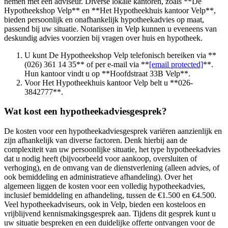
nemen met een adviseur. Diverse lokale kantoren, zoals **De
Hypotheekshop Velp** en **Het Hypotheekhuis kantoor Velp**,
bieden persoonlijk en onafhankelijk hypotheekadvies op maat,
passend bij uw situatie. Notarissen in Velp kunnen u eveneens van
deskundig advies voorzien bij vragen over huis en hypotheek.
U kunt De Hypotheekshop Velp telefonisch bereiken via **
(026) 361 14 35** of per e-mail via **
[email protected]
**.
Hun kantoor vindt u op **Hoofdstraat 33B Velp**.
Voor Het Hypotheekhuis kantoor Velp belt u **026-
3842777**.
Wat kost een hypotheekadviesgesprek?
De kosten voor een hypotheekadviesgesprek variëren aanzienlijk en
zijn afhankelijk van diverse factoren. Denk hierbij aan de
complexiteit van uw persoonlijke situatie, het type hypotheekadvies
dat u nodig heeft (bijvoorbeeld voor aankoop, oversluiten of
verhoging), en de omvang van de dienstverlening (alleen advies, of
ook bemiddeling en administratieve afhandeling). Over het
algemeen liggen de kosten voor een volledig hypotheekadvies,
inclusief bemiddeling en afhandeling, tussen de €1.500 en €4.500.
Veel hypotheekadviseurs, ook in Velp, bieden een kosteloos en
vrijblijvend kennismakingsgesprek aan. Tijdens dit gesprek kunt u
uw situatie bespreken en een duidelijke offerte ontvangen voor de