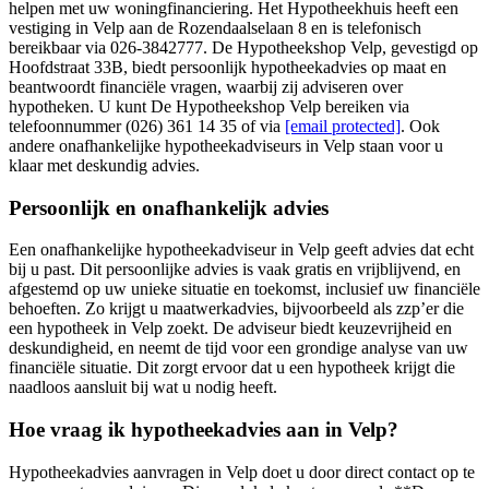
helpen met uw woningfinanciering. Het Hypotheekhuis heeft een
vestiging in Velp aan de Rozendaalselaan 8 en is telefonisch
bereikbaar via 026-3842777. De Hypotheekshop Velp, gevestigd op
Hoofdstraat 33B, biedt persoonlijk hypotheekadvies op maat en
beantwoordt financiële vragen, waarbij zij adviseren over
hypotheken. U kunt De Hypotheekshop Velp bereiken via
telefoonnummer (026) 361 14 35 of via
[email protected]
. Ook
andere onafhankelijke hypotheekadviseurs in Velp staan voor u
klaar met deskundig advies.
Persoonlijk en onafhankelijk advies
Een onafhankelijke hypotheekadviseur in Velp geeft advies dat echt
bij u past. Dit persoonlijke advies is vaak gratis en vrijblijvend, en
afgestemd op uw unieke situatie en toekomst, inclusief uw financiële
behoeften. Zo krijgt u maatwerkadvies, bijvoorbeeld als zzp’er die
een hypotheek in Velp zoekt. De adviseur biedt keuzevrijheid en
deskundigheid, en neemt de tijd voor een grondige analyse van uw
financiële situatie. Dit zorgt ervoor dat u een hypotheek krijgt die
naadloos aansluit bij wat u nodig heeft.
Hoe vraag ik hypotheekadvies aan in Velp?
Hypotheekadvies aanvragen in Velp doet u door direct contact op te