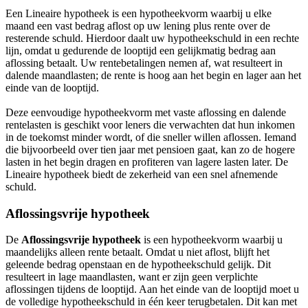
Een Lineaire hypotheek is een hypotheekvorm waarbij u elke
maand een vast bedrag aflost op uw lening plus rente over de
resterende schuld. Hierdoor daalt uw hypotheekschuld in een rechte
lijn, omdat u gedurende de looptijd een gelijkmatig bedrag aan
aflossing betaalt. Uw rentebetalingen nemen af, wat resulteert in
dalende maandlasten; de rente is hoog aan het begin en lager aan het
einde van de looptijd.
Deze eenvoudige hypotheekvorm met vaste aflossing en dalende
rentelasten is geschikt voor leners die verwachten dat hun inkomen
in de toekomst minder wordt, of die sneller willen aflossen. Iemand
die bijvoorbeeld over tien jaar met pensioen gaat, kan zo de hogere
lasten in het begin dragen en profiteren van lagere lasten later. De
Lineaire hypotheek biedt de zekerheid van een snel afnemende
schuld.
Aflossingsvrije hypotheek
De
Aflossingsvrije hypotheek
is een hypotheekvorm waarbij u
maandelijks alleen rente betaalt. Omdat u niet aflost, blijft het
geleende bedrag openstaan en de hypotheekschuld gelijk. Dit
resulteert in lage maandlasten, want er zijn geen verplichte
aflossingen tijdens de looptijd. Aan het einde van de looptijd moet u
de volledige hypotheekschuld in één keer terugbetalen. Dit kan met