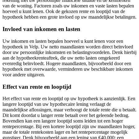
rekening met uw persoonlijke financiële situatie en de kenmerken
van de woning. Factoren zoals uw inkomen en vaste lasten bepalen
hoeveel u kunt lenen. Ook de gekozen rente en looptijd van de
hypotheek hebben een grote invloed op uw maandelijkse betalingen.
Invloed van inkomen en lasten
Uw inkomen en lasten bepalen hoeveel u kunt lenen voor een
hypotheek in Velp. Uw netto maandlasten worden direct beïnvloed
door uw persoonlijke inkomsten en belastingvoordelen. Denk hierbij
aan de hypotheekrenteaftrek, die uw netto lasten omgekeerd
evenredig beïnvloedt. Hogere maandlasten, bijvoorbeeld door een
hypotheek met overwaarde, verminderen uw beschikbare inkomen
voor andere uitgaven.
Effect van rente en looptijd
Het effect van rente en looptijd op uw hypotheek is aanzienlijk. Een
langere looptijd van uw hypothecaire lening verlaagt de
maandelijkse aflossingen, maar verhoogt de totale rente die u betaalt.
Dit komt doordat u langer rente betaalt over het geleende bedrag.
Bovendien kan een langere looptijd soms leiden tot een hoger
rentepercentage. Bij een kortere looptijd zijn uw maandlasten hoger,
maar de totale rentekosten lager en het rentepercentage mogelijk
gunstiger. Denk bijvoorbeeld aan een lening van €40.000: een