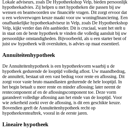
Lokale adviseurs, zoals De Hypotheekshop Velp, bieden persoonlijk
hypotheekadvies. Zij helpen u met hypotheken die passen bij uw
wensen en beantwoorden uw financiële vragen. Dit zorgt ervoor dat
u een weloverwogen keuze maakt voor uw woningfinanciering. Een
onafhankelijke hypotheekadviseur in Velp, zoals De Hypotheekshop
Velp, kijkt verder dan één aanbieder. Dit is cruciaal, want het stelt u
in staat om de beste hypotheek te vinden die volledig aansluit bij uw
persoonlijke omstandigheden. Bijvoorbeeld, als u een starter bent of
juist uw hypotheek wilt oversluiten, is advies op maat essentieel.
Annuïteitenhypotheek
De Annuïteitenhypotheek is een hypotheekvorm waarbij u de
hypotheek gedurende de looptijd volledig aflost. Uw maandbedrag,
de annuïteit, bestaat uit een vast bedrag voor rente en aflossing. Dit
zorgt voor vaste bruto maandlasten gedurende de hele looptijd. In
het begin betaalt u meer rente en minder aflossing; later neemt de
rentecomponent af en de aflossingscomponent toe. Deze vorm
garandeert volledige aflossing aan het einde van de looptijd. Voor
wie zekerheid zoekt over de aflossing, is dit een geschikte keuze.
Bovendien geeft de Annuïteitenhypotheek recht op
hypotheekrenteaftrek, vooral in de eerste jaren.
Lineaire hypotheek