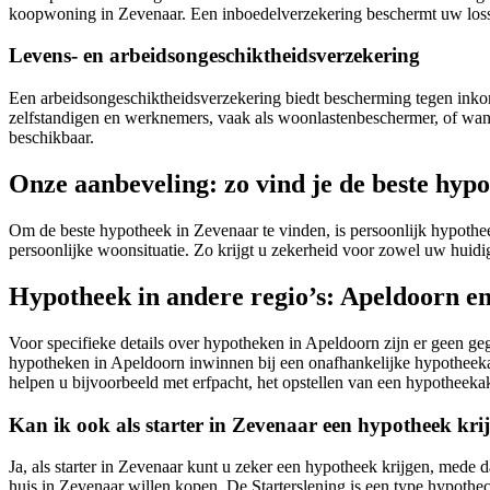
koopwoning in Zevenaar. Een inboedelverzekering beschermt uw losse s
Levens- en arbeidsongeschiktheidsverzekering
Een arbeidsongeschiktheidsverzekering biedt bescherming tegen inkomens
zelfstandigen en werknemers, vaak als woonlastenbeschermer, of wannee
beschikbaar.
Onze aanbeveling: zo vind je de beste hyp
Om de beste hypotheek in Zevenaar te vinden, is persoonlijk hypothe
persoonlijke woonsituatie. Zo krijgt u zekerheid voor zowel uw huid
Hypotheek in andere regio’s: Apeldoorn en
Voor specifieke details over hypotheken in Apeldoorn zijn er geen geg
hypotheken in Apeldoorn inwinnen bij een onafhankelijke hypotheekadvi
helpen u bijvoorbeeld met erfpacht, het opstellen van een hypotheekakt
Kan ik ook als starter in Zevenaar een hypotheek kri
Ja, als starter in Zevenaar kunt u zeker een hypotheek krijgen, mede 
huis in Zevenaar willen kopen. De Starterslening is een type hypothec