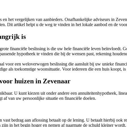
s en het vergelijken van aanbieders. Onafhankelijke adviseurs in Zeven
den. Dit artikel helpt u de weg te vinden in het lokale aanbod en de vo
ngrijk is
ote financiële beslissing is die uw hele financiële leven beïnvloedt. 
passende hypotheek te vinden die bij de wensen past, rekening houdend 
aal voor een weloverwogen beslissing die aansluit bij uw unieke financ
e als toekomstige woonsituatie. Voor iedereen die een huis koopt, is d
voor huizen in Zevenaar
kbaar. U kunt kiezen uit onder andere een annuïteitenhypotheek, lineai
af van uw persoonlijke situatie en financiële doelen.
vast bedrag aan aflossing betaalt op de lening. U betaalt hierbij ook r
n zijn in het begin hoger en nemen af naarmate de schuld kleiner wordt