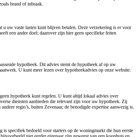
zoals brand of inbraak.
t u uw vaste lasten kunt blijven betalen. Deze verzekering is er voor
ft een ander doel; daarover zijn hier geen specifieke feiten
 passende hypotheek. Dit advies stemt de hypotheek af op uw
s maatwerk. U kunt meer lezen over hypotheekadvies op onze website.
 geen hypotheek kunt regelen. U kunt altijd lokaal advies over
iverse diensten aanbieden die relevant zijn voor uw hypotheek. Zij
n andere regio’s, buiten Zevenaar, de benodigde expertise aanwezig is.
g is specifiek bedoeld voor starters op de woningmarkt die hun eerste
 bijvoorbeeld niet eerder eigenaar zijn geweest van een koophuis en