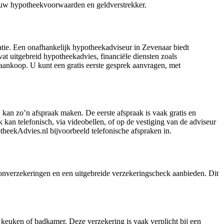
an uw hypotheekvoorwaarden en geldverstrekker.
atie. Een onafhankelijk hypotheekadviseur in Zevenaar biedt
at uitgebreid hypotheekadvies, financiële diensten zoals
aankoop. U kunt een gratis eerste gesprek aanvragen, met
an zo’n afspraak maken. De eerste afspraak is vaak gratis en
kan telefonisch, via videobellen, of op de vestiging van de adviseur
theekAdvies.nl bijvoorbeeld telefonische afspraken in.
nverzekeringen en een uitgebreide verzekeringscheck aanbieden. Dit
 keuken of badkamer. Deze verzekering is vaak verplicht bij een