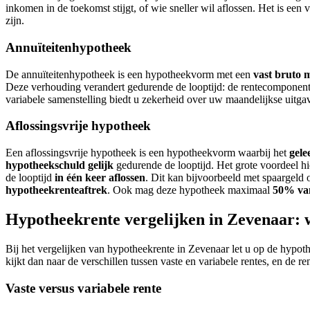
inkomen in de toekomst stijgt, of wie sneller wil aflossen. Het is ee
zijn.
Annuïteitenhypotheek
De annuïteitenhypotheek is een hypotheekvorm met een
vast bruto
Deze verhouding verandert gedurende de looptijd: de rentecomponent n
variabele samenstelling biedt u zekerheid over uw maandelijkse uitgav
Aflossingsvrije hypotheek
Een aflossingsvrije hypotheek is een hypotheekvorm waarbij het
gele
hypotheekschuld gelijk
gedurende de looptijd. Het grote voordeel h
de looptijd
in één keer aflossen
. Dit kan bijvoorbeeld met spaargeld 
hypotheekrenteaftrek
. Ook mag deze hypotheek maximaal
50% va
Hypotheekrente vergelijken in Zevenaar: w
Bij het vergelijken van hypotheekrente in Zevenaar let u op de hypoth
kijkt dan naar de verschillen tussen vaste en variabele rentes, en de re
Vaste versus variabele rente