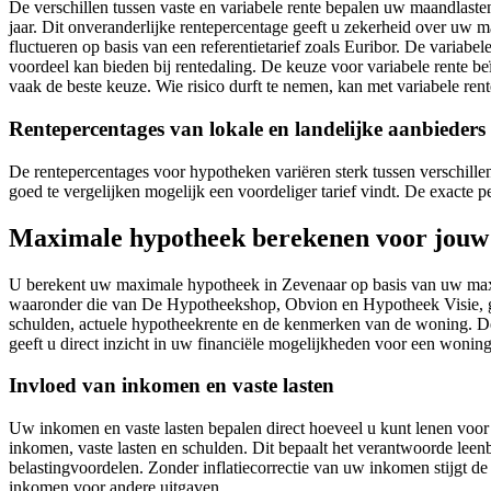
De verschillen tussen vaste en variabele rente bepalen uw maandlasten.
jaar. Dit onveranderlijke rentepercentage geeft u zekerheid over uw ma
fluctueren op basis van een referentietarief zoals Euribor. De variabel
voordeel kan bieden bij rentedaling. De keuze voor variabele rente be
vaak de beste keuze. Wie risico durft te nemen, kan met variabele rent
Rentepercentages van lokale en landelijke aanbieders
De rentepercentages voor hypotheken variëren sterk tussen verschillend
goed te vergelijken mogelijk een voordeliger tarief vindt. De exacte
Maximale hypotheek berekenen voor jouw s
U berekent uw maximale hypotheek in Zevenaar op basis van uw maximal
waaronder die van De Hypotheekshop, Obvion en Hypotheek Visie, g
schulden, actuele hypotheekrente en de kenmerken van de woning. De
geeft u direct inzicht in uw financiële mogelijkheden voor een wonin
Invloed van inkomen en vaste lasten
Uw inkomen en vaste lasten bepalen direct hoeveel u kunt lenen voor
inkomen, vaste lasten en schulden. Dit bepaalt het verantwoorde leen
belastingvoordelen. Zonder inflatiecorrectie van uw inkomen stijgt
inkomen voor andere uitgaven.