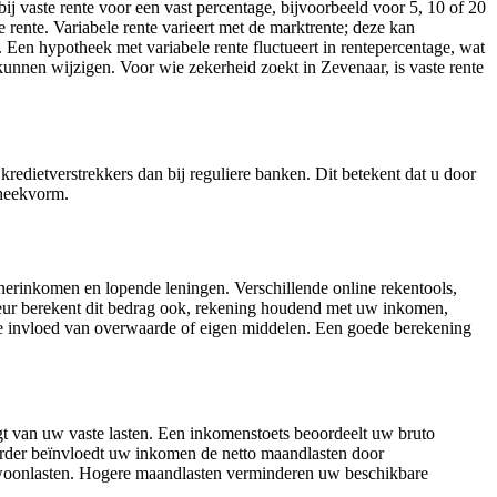
bij vaste rente voor een vast percentage, bijvoorbeeld voor 5, 10 of 20
 rente. Variabele rente varieert met de marktrente; deze kan
e. Een hypotheek met variabele rente fluctueert in rentepercentage, wat
kunnen wijzigen. Voor wie zekerheid zoekt in Zevenaar, is vaste rente
kredietverstrekkers dan bij reguliere banken. Dit betekent dat u door
theekvorm.
nerinkomen en lopende leningen. Verschillende online rekentools,
ur berekent dit bedrag ook, rekening houdend met uw inkomen,
e invloed van overwaarde of eigen middelen. Een goede berekening
t van uw vaste lasten. Een inkomenstoets beoordeelt uw bruto
Verder beïnvloedt uw inkomen de netto maandlasten door
r woonlasten. Hogere maandlasten verminderen uw beschikbare