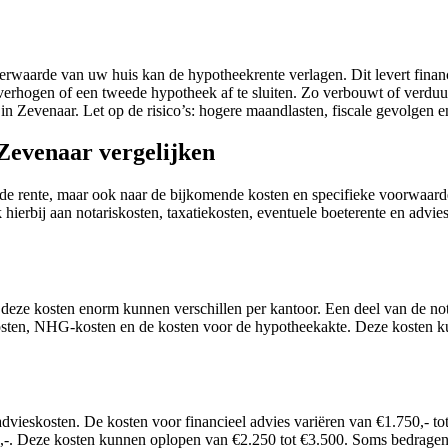
waarde van uw huis kan de hypotheekrente verlagen. Dit levert financ
verhogen of een tweede hypotheek af te sluiten. Zo verbouwt of verdu
n Zevenaar. Let op de risico’s: hogere maandlasten, fiscale gevolgen en
Zevenaar vergelijken
r de rente, maar ook naar de bijkomende kosten en specifieke voorwaarde
ierbij aan notariskosten, taxatiekosten, eventuele boeterente en advies
eze kosten enorm kunnen verschillen per kantoor. Een deel van de notari
kosten, NHG-kosten en de kosten voor de hypotheekakte. Deze kosten ku
dvieskosten. De kosten voor financieel advies variëren van €1.750,- to
,-. Deze kosten kunnen oplopen van €2.250 tot €3.500. Soms bedragen 