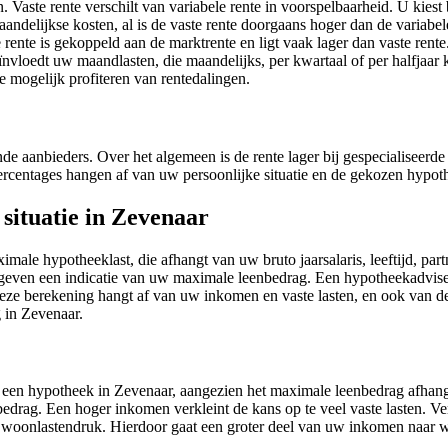
 Vaste rente verschilt van variabele rente in voorspelbaarheid. U kiest 
andelijkse kosten, al is de vaste rente doorgaans hoger dan de variabele
e rente is gekoppeld aan de marktrente en ligt vaak lager dan vaste rent
ïnvloedt uw maandlasten, die maandelijks, per kwartaal of per halfjaar 
e mogelijk profiteren van rentedalingen.
e aanbieders. Over het algemeen is de rente lager bij gespecialiseerde 
 percentages hangen af van uw persoonlijke situatie en de gekozen hypo
ituatie in Zevenaar
e hypotheeklast, die afhangt van uw bruto jaarsalaris, leeftijd, part
even een indicatie van uw maximale leenbedrag. Een hypotheekadvise
ze berekening hangt af van uw inkomen en vaste lasten, en ook van d
g in Zevenaar.
 een hypotheek in Zevenaar, aangezien het maximale leenbedrag afhang
bedrag. Een hoger inkomen verkleint de kans op te veel vaste lasten. 
 de woonlastendruk. Hierdoor gaat een groter deel van uw inkomen naa