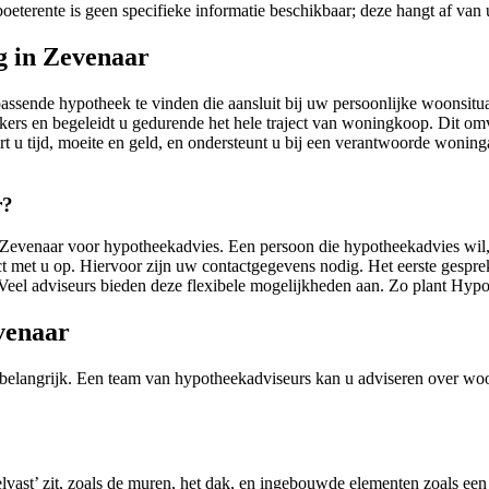
r boeterente is geen specifieke informatie beschikbaar; deze hangt af v
g in Zevenaar
assende hypotheek te vinden die aansluit bij uw persoonlijke woonsitu
kers en begeleidt u gedurende het hele traject van woningkoop. Dit omv
u tijd, moeite en geld, en ondersteunt u bij een verantwoorde woning
r?
evenaar voor hypotheekadvies. Een persoon die hypotheekadvies wil, k
 met u op. Hiervoor zijn uw contactgegevens nodig. Het eerste gesprek 
Veel adviseurs bieden deze flexibele mogelijkheden aan. Zo plant Hypo
venaar
elangrijk. Een team van hypotheekadviseurs kan u adviseren over woo
elvast’ zit, zoals de muren, het dak, en ingebouwde elementen zoals een