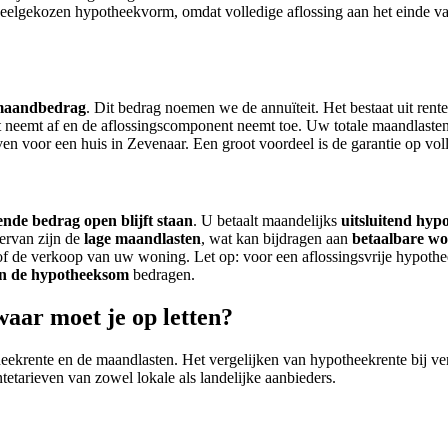
n veelgekozen hypotheekvorm, omdat volledige aflossing aan het einde v
 maandbedrag
. Dit bedrag noemen we de annuïteit. Het bestaat uit rente
eemt af en de aflossingscomponent neemt toe. Uw totale maandlasten bl
en voor een huis in Zevenaar. Een groot voordeel is de garantie op vol
ende bedrag open blijft staan
. U betaalt maandelijks
uitsluitend hyp
iervan zijn de
lage maandlasten
, wat kan bijdragen aan
betaalbare wo
of de verkoop van uw woning. Let op: voor een aflossingsvrije hypothee
n de hypotheeksom
bedragen.
aar moet je op letten?
eekrente en de maandlasten. Het vergelijken van hypotheekrente bij ver
ntetarieven van zowel lokale als landelijke aanbieders.