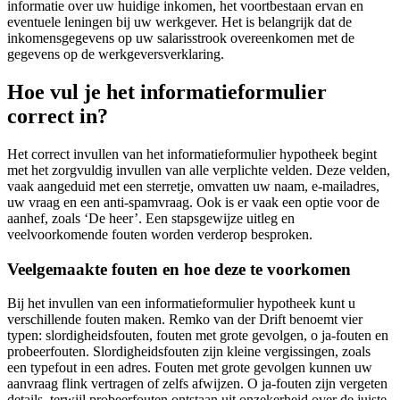
informatie over uw huidige inkomen, het voortbestaan ervan en
eventuele leningen bij uw werkgever. Het is belangrijk dat de
inkomensgegevens op uw salarisstrook overeenkomen met de
gegevens op de werkgeversverklaring.
Hoe vul je het informatieformulier
correct in?
Het correct invullen van het informatieformulier hypotheek begint
met het zorgvuldig invullen van alle verplichte velden. Deze velden,
vaak aangeduid met een sterretje, omvatten uw naam, e-mailadres,
uw vraag en een anti-spamvraag. Ook is er vaak een optie voor de
aanhef, zoals ‘De heer’. Een stapsgewijze uitleg en
veelvoorkomende fouten worden verderop besproken.
Veelgemaakte fouten en hoe deze te voorkomen
Bij het invullen van een informatieformulier hypotheek kunt u
verschillende fouten maken. Remko van der Drift benoemt vier
typen: slordigheidsfouten, fouten met grote gevolgen, o ja-fouten en
probeerfouten. Slordigheidsfouten zijn kleine vergissingen, zoals
een typefout in een adres. Fouten met grote gevolgen kunnen uw
aanvraag flink vertragen of zelfs afwijzen. O ja-fouten zijn vergeten
details, terwijl probeerfouten ontstaan uit onzekerheid over de juiste