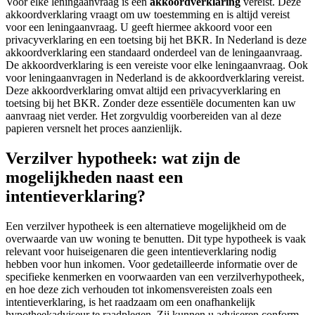
Voor elke leningaanvraag is een
akkoordverklaring
vereist. Deze
akkoordverklaring vraagt om uw toestemming en is altijd vereist
voor een leningaanvraag. U geeft hiermee akkoord voor een
privacyverklaring en een toetsing bij het BKR. In Nederland is deze
akkoordverklaring een standaard onderdeel van de leningaanvraag.
De akkoordverklaring is een vereiste voor elke leningaanvraag. Ook
voor leningaanvragen in Nederland is de akkoordverklaring vereist.
Deze akkoordverklaring omvat altijd een privacyverklaring en
toetsing bij het BKR. Zonder deze essentiële documenten kan uw
aanvraag niet verder. Het zorgvuldig voorbereiden van al deze
papieren versnelt het proces aanzienlijk.
Verzilver hypotheek: wat zijn de
mogelijkheden naast een
intentieverklaring?
Een verzilver hypotheek is een alternatieve mogelijkheid om de
overwaarde van uw woning te benutten. Dit type hypotheek is vaak
relevant voor huiseigenaren die geen intentieverklaring nodig
hebben voor hun inkomen. Voor gedetailleerde informatie over de
specifieke kenmerken en voorwaarden van een verzilverhypotheek,
en hoe deze zich verhouden tot inkomensvereisten zoals een
intentieverklaring, is het raadzaam om een onafhankelijk
hypotheekadviseur te raadplegen. Zij kunnen u adviseren conform