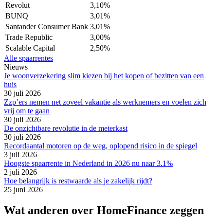
Revolut
3,10%
BUNQ
3,01%
Santander Consumer Bank
3,01%
Trade Republic
3,00%
Scalable Capital
2,50%
Alle spaarrentes
Nieuws
Je woonverzekering slim kiezen bij het kopen of bezitten van een
huis
30 juli 2026
Zzp’ers nemen net zoveel vakantie als werknemers en voelen zich
vrij om te gaan
30 juli 2026
De onzichtbare revolutie in de meterkast
30 juli 2026
Recordaantal motoren op de weg, oplopend risico in de spiegel
3 juli 2026
Hoogste spaarrente in Nederland in 2026 nu naar 3.1%
2 juli 2026
Hoe belangrijk is restwaarde als je zakelijk rijdt?
25 juni 2026
Wat anderen over HomeFinance zeggen