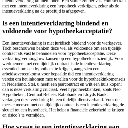
intentieverklaring kunnen tonen. Een starter zonder vast contract kan
met een intentieverklaring een hypotheek verkrijgen, zeker als de
intentieverklaring na de proeftijd is afgegeven.
Is een intentieverklaring bindend en
voldoende voor hypotheekacceptatie?
Een intentieverklaring is niet juridisch bindend voor de werkgever.
Toch beschouwen banken deze wel als voldoende om een tijdelijk
contract als vast te behandelen voor hypotheekacceptatie. Deze
verklaring verhoogt uw kansen op een hypotheek aanzienlijk. Voor
werknemers met een tijdelijk contract is de intentieverklaring
essentieel om een hypotheek te krijgen, aangezien een
arbeidsovereenkomst voor bepaalde tijd een intentieverklaring
vereist om het inkomen mee te tellen voor de hypotheekinkomenseis
in Nederland. Stel, u heeft een jaarcontract en wilt een huis kopen;
dan is deze verklaring cruciaal. Veel hypotheekbanken, zoals Neo
Hypotheken, Centraal Beheer, Rabobank en Lloyds Bank,
verlangen deze verklaring bij een tijdelijk dienstverband. Voor de
meeste mensen met een tijdelijk contract is een intentieverklaring de
sleutel tot een hypotheek. Het helpt u financiële zekerheid te krijgen
en risico’s te vermijden.
Hoe vraag je een intentieverklaring aan