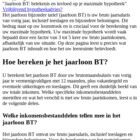
"Jaarloon BT: betekenis en invloed op je maximale hypotheek"
Vrijblijvend hypotheekadvies?
Het jaarloon bijzonder tarief (jaarloon BT) is uw bruto jaarsalaris
van vorig jaar, inclusief toeslagen en bijzondere beloningen. Dit
bedrag staat op uw loonstrook en is cruciaal voor de berekening van
uw maximale hypotheek. Uw maximale hypotheek wordt vaak
bepaald door een factor van 3 tot 5 keer uw bruto jaarinkomen,
afhankelijk van uw situatie. Op deze pagina leest u precies wat
jaarloon BT inhoudt en hoe het uw leenruimte beïnvloedt.
Hoe bereken je het jaarloon BT?
U berekent het jaarloon BT door uw brutomaandsalaris van vorig
jaar te vermenigvuldigen met 12 maanden, plus vakantiegeld en
eventuele uitkeringen en toeslagen. Dit geeft een duidelijk beeld van
uw totale inkomen. Welke specifieke inkomensbestanddelen
meetellen en wat het verschil is met uw bruto jaarinkomen, leest u in
de volgende delen.
Welke inkomensbestanddelen tellen mee in het
jaarloon BT?
Het jaarloon BT omvat uw bruto jaarsalaris, inclusief toeslagen en
bijzondere beloningen. Voor de berekening van het toetsinkomen