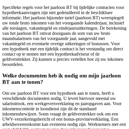
Specifieke regels voor het jaarloon BT bij tijdelijke contracten voor
hypotheekaanvragen zijn niet gedetailleerd in de beschikbare
informatie. Het jaarloon bijzonder tarief (jaarloon BT) weerspiegelt
uw totale bruto inkomen van het voorgaande kalenderjaar, inclusief
alle toeslagen, vakantiegeld en eindejaarsuitkeringen. De berekening
van het jaarloon BT omvat doorgaans de som van uw bruto
maandsalarissen van het voorgaande jaar, aangevuld met
vakantiegeld en eventuele overige uitkeringen of bonussen. Voor
een hypotheek met een tijdelijk contract is het verstandig om direct
contact op te nemen met een hypotheekadviseur of de
geldverstrekker. Zij kunnen u precies vertellen hoe zij uw inkomen
beoordelen.
Welke documenten heb ik nodig om mijn jaarloon
BT aan te tonen?
Om uw jaarloon BT voor een hypotheek aan te tonen, heeft u
verschillende documenten nodig. U levert hiervoor meestal uw
salarisstrook, een werkgeversverklaring en jaaropgaven aan. Voor
inkomenscontrole in loondienst zijn dit de standaard
inkomensbewijzen. Soms vraagt de geldverstrekker ook om een
UWV-verzekeringsbericht of een bonus-provisieverklaring. Een
arbeidsovereenkomst kan eveneens nodig zijn. Werknemers met een