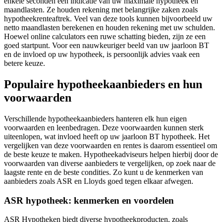
enkele seconden een indicatie van uw maximale hypotheek en
maandlasten. Ze houden rekening met belangrijke zaken zoals
hypotheekrenteaftrek. Veel van deze tools kunnen bijvoorbeeld uw
netto maandlasten berekenen en houden rekening met uw schulden.
Hoewel online calculators een ruwe schatting bieden, zijn ze een
goed startpunt. Voor een nauwkeuriger beeld van uw jaarloon BT
en de invloed op uw hypotheek, is persoonlijk advies vaak een
betere keuze.
Populaire hypotheekaanbieders en hun
voorwaarden
Verschillende hypotheekaanbieders hanteren elk hun eigen
voorwaarden en leenbedragen. Deze voorwaarden kunnen sterk
uiteenlopen, wat invloed heeft op uw jaarloon BT hypotheek. Het
vergelijken van deze voorwaarden en rentes is daarom essentieel om
de beste keuze te maken. Hypotheekadviseurs helpen hierbij door de
voorwaarden van diverse aanbieders te vergelijken, op zoek naar de
laagste rente en de beste condities. Zo kunt u de kenmerken van
aanbieders zoals ASR en Lloyds goed tegen elkaar afwegen.
ASR hypotheek: kenmerken en voordelen
ASR Hypotheken biedt diverse hypotheekproducten, zoals