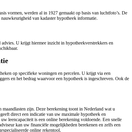
basis vormen, werden al in 1927 gemaakt op basis van luchtfoto’s. De
de nauwkeurigheid van kadaster hypotheek informatie.
l advies. U krijgt hiermee inzicht in hypotheekverstrekkers en
schikbaar.
tie
theken op specifieke woningen en percelen. U krijgt via een
agleggers en het bedrag waarvoor een hypotheek is ingeschreven. Ook de
n maandlasten zijn. Deze berekening toont in Nederland wat u
geeft direct een indicatie van uw maximale hypotheek en
 uw leencapaciteit is een online berekening voldoende. Een snelle
kadviseur kan uw financiële mogelijkheden berekenen en zelfs een
specialiseerde online rekentool.