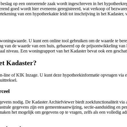
 beslag op een onroerende zaak wordt ingeschreven in het hypotheekregi
oerend goed wordt hier eveneens geregistreerd, wat verkoop of bezwar
kening van een hypotheekakte leidt tot inschrijving in het Kadaster, 
 de woningwaarde. U kunt een online tool gebruiken om de waarde te b
ing van de waarde van een huis, gebaseerd op de prijsontwikkeling van 
gionaal niveau. Een woningrapport van het Kadaster bevat ook een gesch
het Kadaster?
n-line of KIK Inzage. U kunt deze hypotheekinformatie opvragen via ee
ittreksel.
ceel
egevens nodig. De Kadaster Archiefviewer biedt zoekfunctionaliteit via
trale gegevens zijn een gemeenteaanwijzing, sectie-aanduiding en perc
aken het mogelijk om gegevens op te vragen, zelfs als een volledig adr