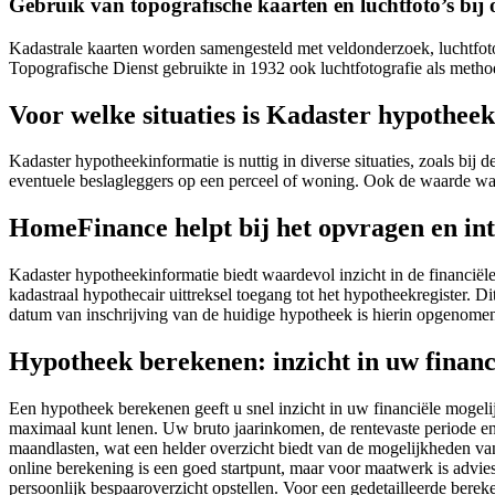
Gebruik van topografische kaarten en luchtfoto’s bij
Kadastrale kaarten worden samengesteld met veldonderzoek, luchtfotog
Topografische Dienst gebruikte in 1932 ook luchtfotografie als meth
Voor welke situaties is Kadaster hypotheek
Kadaster hypotheekinformatie is nuttig in diverse situaties, zoals bij
eventuele beslagleggers op een perceel of woning. Ook de waarde waa
HomeFinance helpt bij het opvragen en in
Kadaster hypotheekinformatie biedt waardevol inzicht in de financiël
kadastraal hypothecair uittreksel toegang tot het hypotheekregister. 
datum van inschrijving van de huidige hypotheek is hierin opgenome
Hypotheek berekenen: inzicht in uw finan
Een hypotheek berekenen geeft u snel inzicht in uw financiële moge
maximaal kunt lenen. Uw bruto jaarinkomen, de rentevaste periode e
maandlasten, wat een helder overzicht biedt van de mogelijkheden van
online berekening is een goed startpunt, maar voor maatwerk is advie
persoonlijk bespaaroverzicht opstellen. Voor een gedetailleerde ber