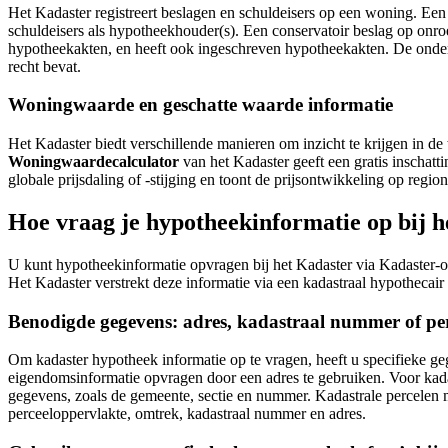
Het Kadaster registreert beslagen en schuldeisers op een woning. Een
schuldeisers als hypotheekhouder(s). Een conservatoir beslag op onr
hypotheekakten, en heeft ook ingeschreven hypotheekakten. De onderte
recht bevat.
Woningwaarde en geschatte waarde informatie
Het Kadaster biedt verschillende manieren om inzicht te krijgen in
Woningwaardecalculator
van het Kadaster geeft een gratis inschatt
globale prijsdaling of -stijging en toont de prijsontwikkeling op re
Hoe vraag je hypotheekinformatie op bij 
U kunt hypotheekinformatie opvragen bij het Kadaster via Kadaster-o
Het Kadaster verstrekt deze informatie via een kadastraal hypothecair u
Benodigde gegevens: adres, kadastraal nummer of per
Om kadaster hypotheek informatie op te vragen, heeft u specifieke g
eigendomsinformatie opvragen door een adres te gebruiken. Voor kadas
gegevens, zoals de gemeente, sectie en nummer. Kadastrale percelen m
perceeloppervlakte, omtrek, kadastraal nummer en adres.