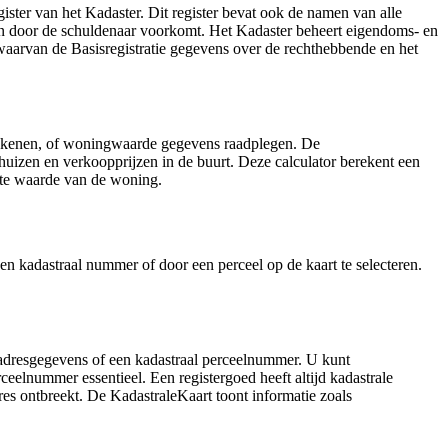
ster van het Kadaster. Dit register bevat ook de namen van alle
en door de schuldenaar voorkomt. Het Kadaster beheert eigendoms- en
waarvan de Basisregistratie gegevens over de rechthebbende en het
erekenen, of woningwaarde gegevens raadplegen. De
huizen en verkoopprijzen in de buurt. Deze calculator berekent een
atte waarde van de woning.
n kadastraal nummer of door een perceel op de kaart te selecteren.
 adresgegevens of een kadastraal perceelnummer. U kunt
eelnummer essentieel. Een registergoed heeft altijd kadastrale
es ontbreekt. De KadastraleKaart toont informatie zoals