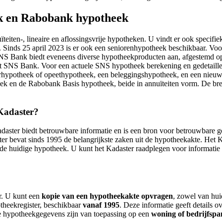
ek en Rabobank hypotheek
eiten-, lineaire en aflossingsvrije hypotheken. U vindt er ook specifi
Sinds 25 april 2023 is er ook een seniorenhypotheek beschikbaar. Voor
 Bank biedt eveneens diverse hypotheekproducten aan, afgestemd op 
met SNS Bank. Voor een actuele SNS hypotheek berekening en gedetaill
verhypotheek of opeethypotheek, een beleggingshypotheek, en een nie
 en de Rabobank Basis hypotheek, beide in annuïteiten vorm. De bred
Kadaster?
daster biedt betrouwbare informatie en is een bron voor betrouwbare ge
er bevat sinds 1995 de belangrijkste zaken uit de hypotheekakte. Het Ka
de huidige hypotheek. U kunt het Kadaster raadplegen voor informatie
r. U kunt een
kopie van een hypotheekakte opvragen
, zowel van hui
theekregister, beschikbaar
vanaf 1995
. Deze informatie geeft details o
e hypotheekgegevens zijn van toepassing op een
woning of bedrijfsp