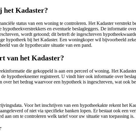
j het Kadaster?
nanciële status van een woning te controleren. Het Kadaster verstrekt 
e hypotheekverstrekkers en eventuele beslagleggers. De informatie over 
schreven, wordt getoond; dit betreft de ingeschreven hypotheekwaarde
ge hypotheek bij het Kadaster. Een woningkoper wil bijvoorbeeld zeker
eeld van de hypothecaire situatie van een pand.
rt van het Kadaster?
eekinformatie die gekoppeld is aan een perceel of woning. Het Kadaste
de hypotheeknemer registreert. U vindt hier ook informatie over beslag
an over het bedrag waarvoor een hypotheek is ingeschreven, wat ook b
ijvingsdata. Voor het inschrijven van een hypotheekakte rekent het Kad
n aangeleverd of niet via specifieke banken lopen. Er bestaat ook een ve
d aan om te controleren welk tarief voor uw situatie van toepassing is.
r