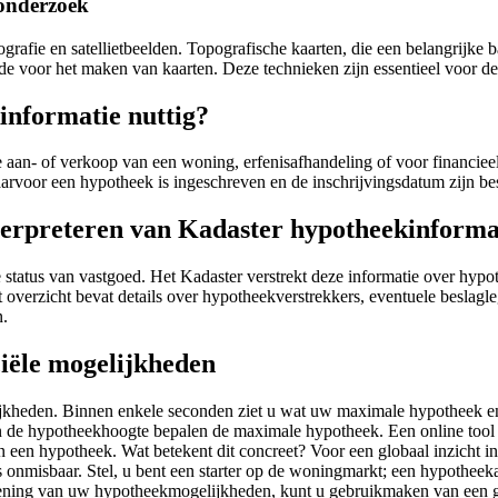
 onderzoek
rafie en satellietbeelden. Topografische kaarten, die een belangrijke 
ode voor het maken van kaarten. Deze technieken zijn essentieel voor 
informatie nuttig?
 de aan- of verkoop van een woning, erfenisafhandeling of voor financiee
rvoor een hypotheek is ingeschreven en de inschrijvingsdatum zijn be
terpreteren van Kadaster hypotheekinforma
e status van vastgoed. Het Kadaster verstrekt deze informatie over hypo
Dit overzicht bevat details over hypotheekverstrekkers, eventuele besl
n.
ciële mogelijkheden
lijkheden. Binnen enkele seconden ziet u wat uw maximale hypotheek e
n de hypotheekhoogte bepalen de maximale hypotheek. Een online tool 
 een hypotheek. Wat betekent dit concreet? Voor een globaal inzicht in
s onmisbaar. Stel, u bent een starter op de woningmarkt; een hypothee
ekening van uw hypotheekmogelijkheden, kunt u gebruikmaken van een ge