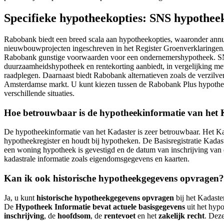
Specifieke hypotheekopties: SNS hypothe
Rabobank biedt een breed scala aan hypotheekopties, waaronder annuït
nieuwbouwprojecten ingeschreven in het Register Groenverklaringen. 
Rabobank gunstige voorwaarden voor een ondernemershypotheek. SNS
duurzaamheidshypotheek en rentekorting aanbiedt, in vergelijking 
raadplegen. Daarnaast biedt Rabobank alternatieven zoals de verzil
Amsterdamse markt. U kunt kiezen tussen de Rabobank Plus hypotheek
verschillende situaties.
Hoe betrouwbaar is de hypotheekinformatie van het 
De hypotheekinformatie van het Kadaster is zeer betrouwbaar. Het Ka
hypotheekregister en houdt bij hypotheken. De Basisregistratie Kadast
een woning hypotheek is gevestigd en de datum van inschrijving van 
kadastrale informatie zoals eigendomsgegevens en kaarten.
Kan ik ook historische hypotheekgegevens opvragen?
Ja, u kunt
historische hypotheekgegevens opvragen
bij het Kadaste
De
Hypotheek Informatie bevat actuele basisgegevens
uit het hypo
inschrijving
, de
hoofdsom
, de
rentevoet
en het
zakelijk recht
. Dez