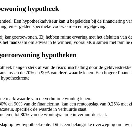
roewoning hypotheek
ntieel. Een hypotheekadviseur kan u begeleiden bij de financiering v
ning, en er gelden specifieke voorwaarden en regelgeving.
g bij kangoeroewonen. Zij hebben ruime ervaring met het afsluiten 
is het raadzaam om advies in te winnen, vooral als u samen met familie
ngoeroewoning hypotheken
eek hangen sterk af van de risico-inschatting door de geldverstrekker
aans tussen de 70% en 90% van deze waarde lenen. Een hogere financi
d hypotheekrente.
de marktwaarde van de verhuurde woning lenen.
 80% en 90% van de financiering, kan een renteopslag van 0,25% met z
ateur, specifiek de waarde in verhuurde staat.
cieren tot 80% van de woningwaarde in verhuurde staat.
slag op uw hypotheekrente. Dit is een belangrijke overweging om uw m