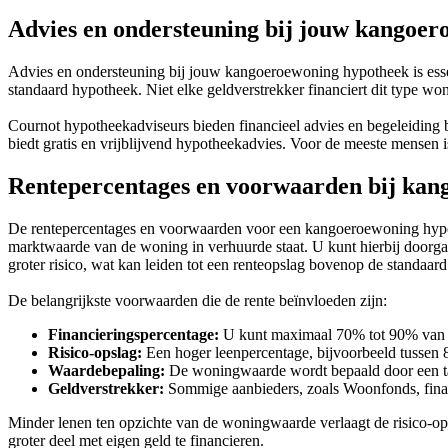
Advies en ondersteuning bij jouw kangoe
Advies en ondersteuning bij jouw kangoeroewoning hypotheek is esse
standaard hypotheek. Niet elke geldverstrekker financiert dit type wo
Cournot hypotheekadviseurs bieden financieel advies en begeleidin
biedt gratis en vrijblijvend hypotheekadvies. Voor de meeste mensen 
Rentepercentages en voorwaarden bij ka
De rentepercentages en voorwaarden voor een kangoeroewoning hypoth
marktwaarde van de woning in verhuurde staat. U kunt hierbij doorg
groter risico, wat kan leiden tot een renteopslag bovenop de standaar
De belangrijkste voorwaarden die de rente beïnvloeden zijn:
Financieringspercentage:
U kunt maximaal 70% tot 90% van 
Risico-opslag:
Een hoger leenpercentage, bijvoorbeeld tussen
Waardebepaling:
De woningwaarde wordt bepaald door een tax
Geldverstrekker:
Sommige aanbieders, zoals Woonfonds, finan
Minder lenen ten opzichte van de woningwaarde verlaagt de risico-op
groter deel met eigen geld te financieren.