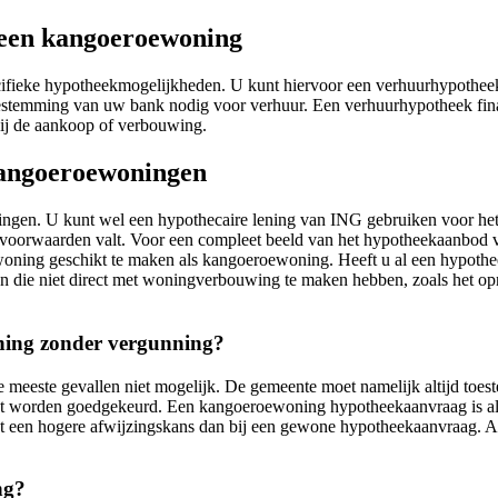
 een kangoeroewoning
fieke hypotheekmogelijkheden. U kunt hiervoor een verhuurhypotheek afs
 toestemming van uw bank nodig voor verhuur. Een verhuurhypotheek f
bij de aankoop of verbouwing.
kangoeroewoningen
ingen. U kunt wel een hypothecaire lening van ING gebruiken voor he
voorwaarden valt. Voor een compleet beeld van het hypotheekaanbod v
 woning geschikt te maken als kangoeroewoning. Heeft u al een hypot
en die niet direct met woningverbouwing te maken hebben, zoals het op
ning zonder vergunning?
 meeste gevallen niet mogelijk. De gemeente moet namelijk altijd to
 worden goedgekeurd. Een kangoeroewoning hypotheekaanvraag is al c
tot een hogere afwijzingskans dan bij een gewone hypotheekaanvraag. Al
ng?