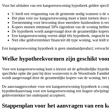
Voor het afsluiten van een kangoeroewoning hypotheek gelden speci
U heeft een vergunning van de gemeente nodig wanneer u de wo
Het plan voor uw kangoeroewoning moet u laten toetsen door 
Toestemming voor bewoning door meerdere huishoudens is een 
Kopers moeten minimaal 50% eigendom van de woning hebben,
De hypotheek wordt aangevraagd door de gezamenlijke kopers
Een kangoeroewoning vereist altijd één hypotheek, ongeacht he
Niet elke geldverstrekker financiert dit type woning, wat leidt 
Een kangoeroewoning hypotheek is geen standaardproduct; verwacht d
Welke hypotheekvormen zijn geschikt voo
Voor een kangoeroewoning kunt u kiezen uit de gebruikelijke hypoth
specifieke optie die past bij deze woonvorm is de Woonfonds Famili
wordt aangevraagd door de gezamenlijke kopers van de woning; het zi
De aanvraagprocedure voor een kangoeroewoning hypotheek is complex
hypotheekaanvraag voor een kangoeroewoning een hogere afwijzingsk
geldverstrekker het onderpand accepteert.
Stappenplan voor het aanvragen van een 