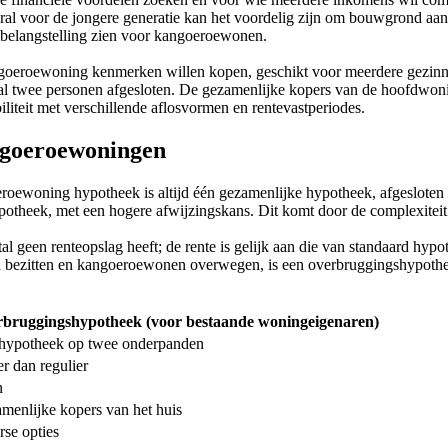
oral voor de jongere generatie kan het voordelig zijn om bouwgrond aa
e belangstelling zien voor kangoeroewonen.
goeroewoning kenmerken willen kopen, geschikt voor meerdere gezinne
al twee personen afgesloten. De gezamenlijke kopers van de hoofdwonin
teit met verschillende aflosvormen en rentevastperiodes.
angoeroewoningen
ewoning hypotheek is altijd één gezamenlijke hypotheek, afgesloten do
heek, met een hogere afwijzingskans. Dit komt door de complexiteit e
 geen renteopslag heeft; de rente is gelijk aan die van standaard hypo
n bezitten en kangoeroewonen overwegen, is een overbruggingshypoth
bruggingshypotheek (voor bestaande woningeigenaren)
hypotheek op twee onderpanden
r dan regulier
n
menlijke kopers van het huis
rse opties