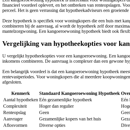
financieel voordeel oplevert, en het ontbreken van renteopslagen. Vo
perceel. Het is geen verrassing dat hypotheekadviseurs een groeiend
Deze hypotheek is specifiek voor woningkopers die een huis met kan
combineren bij de aanvraag, al wordt de hypotheek zelf door maxima
mantelzorgwoning. Een kangoeroewoning hypotheek biedt ook flexibili
Vergelijking van hypotheekopties voor k
U vergelijkt hypotheekopties voor een kangoeroewoning. Een kangoero
inkomens combineren. De aanvraag is complexer dan een gewone hypot
Een belangrijk voordeel is dat een kangoeroewoning hypotheek meestal
rentevastperiodes. Voor woningkopers die al meerdere koopwoninge
afgesloten.
Kenmerk
Standaard Kangoeroewoning Hypotheek
Over
Aantal hypotheken
Eén gezamenlijke hypotheek
Eén 
Complexiteit
Hoger dan regulier
Hoge
Renteopslag
Geen
Gee
Aanvrager
Gezamenlijke kopers van het huis
Geza
Aflosvormen
Diverse opties
Dive