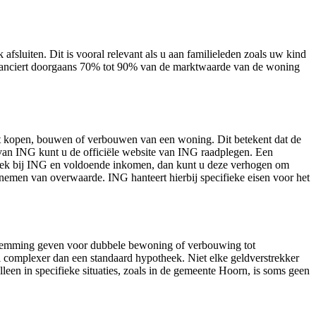
luiten. Dit is vooral relevant als u aan familieleden zoals uw kind
inanciert doorgaans 70% tot 90% van de marktwaarde van de woning
t kopen, bouwen of verbouwen van een woning. Dit betekent dat de
an ING kunt u de officiële website van ING raadplegen. Een
heek bij ING en voldoende inkomen, dan kunt u deze verhogen om
nemen van overwaarde. ING hanteert hierbij specifieke eisen voor het
estemming geven voor dubbele bewoning of verbouwing tot
omplexer dan een standaard hypotheek. Niet elke geldverstrekker
leen in specifieke situaties, zoals in de gemeente Hoorn, is soms geen