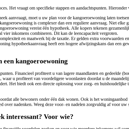
s. Het vraagt om specifieke stappen en aandachtspunten. Hieronder v
eek aanvraagt, moet u uw plan voor de kangoeroewoning laten toetsen
ngoeroewoning is complexer dan een reguliere aanvraag. Niet elke gel
goeroewoning vereist één hypotheek. Alle kopers tekenen gezamenlij
 vier inkomens combineren. Dit kan de leencapaciteit vergroten.
mplexiteit en maatwerk bij de taxatie. Er gelden extra voorwaarden en
ing hypotheekaanvraag heeft een hogere afwijzingskans dan een gewo
in een kangoeroewoning
nten. Financieel profiteert u van lagere maandlasten en gedeelde (bou
aar u profiteert van voordeligere woonlasten doordat u de maandelijkse
ert. Het biedt ook een directe oplossing voor zorg- en huishoudelijke 
 doordat alle bewoners onder één dak wonen. Ook is het woningaanbod 
ed over nadenken. Weeg deze voor- en nadelen zorgvuldig af voor uw si
k interessant? Voor wie?
 financiële voordelen zoeken en voor wie meerdere inkomens wil combi