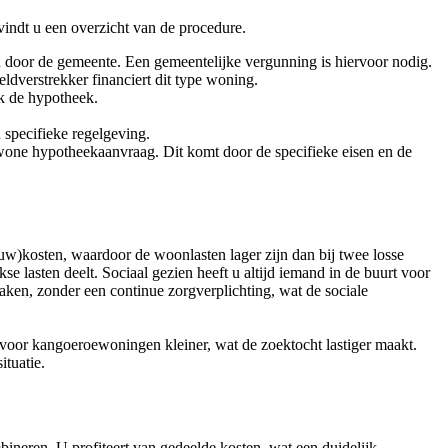
indt u een overzicht van de procedure.
 door de gemeente. Een gemeentelijke vergunning is hiervoor nodig.
dverstrekker financiert dit type woning.
k de hypotheek.
 specifieke regelgeving.
ne hypotheekaanvraag. Dit komt door de specifieke eisen en de
w)kosten, waardoor de woonlasten lager zijn dan bij twee losse
 lasten deelt. Sociaal gezien heeft u altijd iemand in de buurt voor
taken, zonder een continue zorgverplichting, wat de sociale
voor kangoeroewoningen kleiner, wat de zoektocht lastiger maakt.
tuatie.
neren. U profiteert van gedeelde kosten, wat een duidelijk