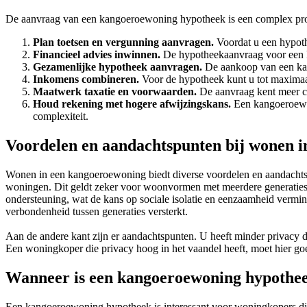
De aanvraag van een kangoeroewoning hypotheek is een complex proce
Plan toetsen en vergunning aanvragen.
Voordat u een hypoth
Financieel advies inwinnen.
De hypotheekaanvraag voor een ka
Gezamenlijke hypotheek aanvragen.
De aankoop van een kan
Inkomens combineren.
Voor de hypotheek kunt u tot maximaal
Maatwerk taxatie en voorwaarden.
De aanvraag kent meer co
Houd rekening met hogere afwijzingskans.
Een kangoeroewon
complexiteit.
Voordelen en aandachtspunten bij wonen 
Wonen in een kangoeroewoning biedt diverse voordelen en aandachtspu
woningen. Dit geldt zeker voor woonvormen met meerdere generaties, w
ondersteuning, wat de kans op sociale isolatie en eenzaamheid vermind
verbondenheid tussen generaties versterkt.
Aan de andere kant zijn er aandachtspunten. U heeft minder privacy
Een woningkoper die privacy hoog in het vaandel heeft, moet hier go
Wanneer is een kangoeroewoning hypothee
Een kangoeroewoning hypotheek is interessant voor woningkopers die