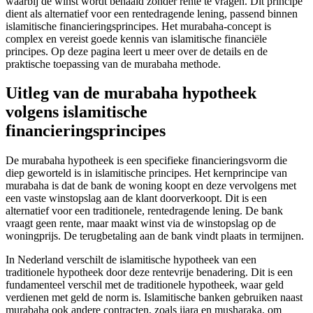
waarbij de winst wordt behaald zonder rente te vragen. Dit principe
dient als alternatief voor een rentedragende lening, passend binnen
islamitische financieringsprincipes. Het murabaha-concept is
complex en vereist goede kennis van islamitische financiële
principes. Op deze pagina leert u meer over de details en de
praktische toepassing van de murabaha methode.
Uitleg van de murabaha hypotheek
volgens islamitische
financieringsprincipes
De murabaha hypotheek is een specifieke financieringsvorm die
diep geworteld is in islamitische principes. Het kernprincipe van
murabaha is dat de bank de woning koopt en deze vervolgens met
een vaste winstopslag aan de klant doorverkoopt. Dit is een
alternatief voor een traditionele, rentedragende lening. De bank
vraagt geen rente, maar maakt winst via de winstopslag op de
woningprijs. De terugbetaling aan de bank vindt plaats in termijnen.
In Nederland verschilt de islamitische hypotheek van een
traditionele hypotheek door deze rentevrije benadering. Dit is een
fundamenteel verschil met de traditionele hypotheek, waar geld
verdienen met geld de norm is. Islamitische banken gebruiken naast
murabaha ook andere contracten, zoals ijara en musharaka, om