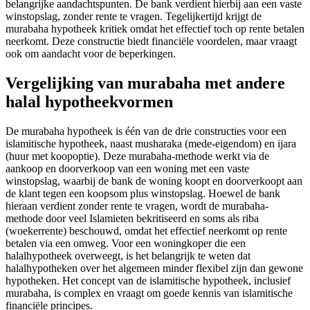
belangrijke aandachtspunten. De bank verdient hierbij aan een vaste
winstopslag, zonder rente te vragen. Tegelijkertijd krijgt de
murabaha hypotheek kritiek omdat het effectief toch op rente betalen
neerkomt. Deze constructie biedt financiële voordelen, maar vraagt
ook om aandacht voor de beperkingen.
Vergelijking van murabaha met andere
halal hypotheekvormen
De murabaha hypotheek is één van de drie constructies voor een
islamitische hypotheek, naast musharaka (mede-eigendom) en ijara
(huur met koopoptie). Deze murabaha-methode werkt via de
aankoop en doorverkoop van een woning met een vaste
winstopslag, waarbij de bank de woning koopt en doorverkoopt aan
de klant tegen een koopsom plus winstopslag. Hoewel de bank
hieraan verdient zonder rente te vragen, wordt de murabaha-
methode door veel Islamieten bekritiseerd en soms als riba
(woekerrente) beschouwd, omdat het effectief neerkomt op rente
betalen via een omweg. Voor een woningkoper die een
halalhypotheek overweegt, is het belangrijk te weten dat
halalhypotheken over het algemeen minder flexibel zijn dan gewone
hypotheken. Het concept van de islamitische hypotheek, inclusief
murabaha, is complex en vraagt om goede kennis van islamitische
financiële principes.