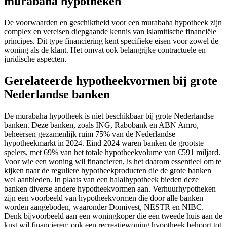
murabaha hypotheken
De voorwaarden en geschiktheid voor een murabaha hypotheek zijn
complex en vereisen diepgaande kennis van islamitische financiële
principes. Dit type financiering kent specifieke eisen voor zowel de
woning als de klant. Het omvat ook belangrijke contractuele en
juridische aspecten.
Gerelateerde hypotheekvormen bij grote
Nederlandse banken
De murabaha hypotheek is niet beschikbaar bij grote Nederlandse
banken. Deze banken, zoals ING, Rabobank en ABN Amro,
beheersen gezamenlijk ruim 75% van de Nederlandse
hypotheekmarkt in 2024. Eind 2024 waren banken de grootste
spelers, met 69% van het totale hypotheekvolume van €591 miljard.
Voor wie een woning wil financieren, is het daarom essentieel om te
kijken naar de reguliere hypotheekproducten die de grote banken
wel aanbieden. In plaats van een halalhypotheek bieden deze
banken diverse andere hypotheekvormen aan. Verhuurhypotheken
zijn een voorbeeld van hypotheekvormen die door alle banken
worden aangeboden, waaronder Domivest, NESTR en NIBC.
Denk bijvoorbeeld aan een woningkoper die een tweede huis aan de
kust wil financieren; ook een recreatiewoning hypotheek behoort tot