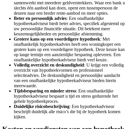
samenwerkt met meerdere geldverstrekkers. Waar een bank u
slechts één aanbod kan doen, opent een tussenpersoon de
deuren naar een breder rente-aanbod en meer opties.
Beter en persoonlijk advies
: Een onafhankelijke
hypotheekadviseur biedt beter advies, specifiek afgestemd op
uw persoonlijke financiële situatie. Dit betekent meer
keuzemogelijkheden en persoonlijke afstemming.
Grotere kans op een voordeligere hypotheek
: Met
onafhankelijk hypotheekadvies heeft een woningkoper een
grotere kans op een voordeligere hypotheek. Deze keuze kan
op lange termijn een aanzienlijke besparing opleveren. Een
onafhankelijke hypotheekadviseur biedt veel keuze.
Volledig overzicht en deskundigheid
: U krijgt een volledig
overzicht van hypotheekvormen en professioneel
selectieadvies. De deskundigheid en persoonlijke aandacht
van een onafhankelijke hypotheekadviseur bieden hierin
meerwaarde.
Tijdsbesparing en minder stress
: Een onafhankelijke
hypotheekadviseur bespaart u tijd en stress gedurende het
gehele hypotheekproces.
Duidelijke risicobeschrijving
: Een hypotheekadviseur
beschrijft duidelijk alle risico’s die bij de hypotheek komen
kijken.
Kosten en verdiensten van een hypotheek