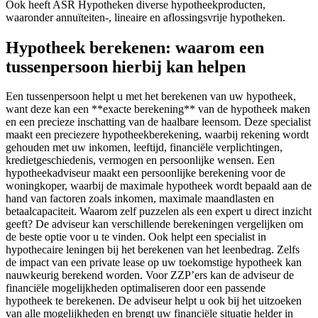
Ook heeft ASR Hypotheken diverse hypotheekproducten,
waaronder annuïteiten-, lineaire en aflossingsvrije hypotheken.
Hypotheek berekenen: waarom een
tussenpersoon hierbij kan helpen
Een tussenpersoon helpt u met het berekenen van uw hypotheek,
want deze kan een **exacte berekening** van de hypotheek maken
en een precieze inschatting van de haalbare leensom. Deze specialist
maakt een preciezere hypotheekberekening, waarbij rekening wordt
gehouden met uw inkomen, leeftijd, financiële verplichtingen,
kredietgeschiedenis, vermogen en persoonlijke wensen. Een
hypotheekadviseur maakt een persoonlijke berekening voor de
woningkoper, waarbij de maximale hypotheek wordt bepaald aan de
hand van factoren zoals inkomen, maximale maandlasten en
betaalcapaciteit. Waarom zelf puzzelen als een expert u direct inzicht
geeft? De adviseur kan verschillende berekeningen vergelijken om
de beste optie voor u te vinden. Ook helpt een specialist in
hypothecaire leningen bij het berekenen van het leenbedrag. Zelfs
de impact van een private lease op uw toekomstige hypotheek kan
nauwkeurig berekend worden. Voor ZZP’ers kan de adviseur de
financiële mogelijkheden optimaliseren door een passende
hypotheek te berekenen. De adviseur helpt u ook bij het uitzoeken
van alle mogelijkheden en brengt uw financiële situatie helder in