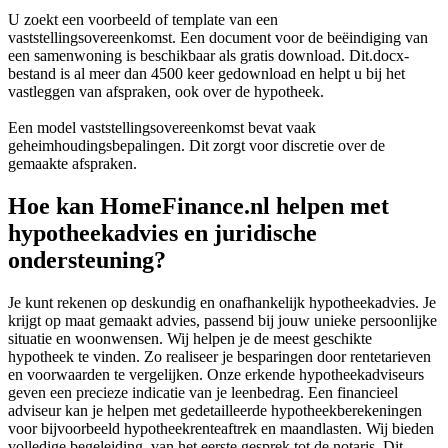
U zoekt een voorbeeld of template van een
vaststellingsovereenkomst. Een document voor de beëindiging van
een samenwoning is beschikbaar als gratis download. Dit.docx-
bestand is al meer dan 4500 keer gedownload en helpt u bij het
vastleggen van afspraken, ook over de hypotheek.
Een model vaststellingsovereenkomst bevat vaak
geheimhoudingsbepalingen. Dit zorgt voor discretie over de
gemaakte afspraken.
Hoe kan HomeFinance.nl helpen met
hypotheekadvies en juridische
ondersteuning?
Je kunt rekenen op deskundig en onafhankelijk hypotheekadvies. Je
krijgt op maat gemaakt advies, passend bij jouw unieke persoonlijke
situatie en woonwensen. Wij helpen je de meest geschikte
hypotheek te vinden. Zo realiseer je besparingen door rentetarieven
en voorwaarden te vergelijken. Onze erkende hypotheekadviseurs
geven een precieze indicatie van je leenbedrag. Een financieel
adviseur kan je helpen met gedetailleerde hypotheekberekeningen
voor bijvoorbeeld hypotheekrenteaftrek en maandlasten. Wij bieden
volledige begeleiding, van het eerste gesprek tot de notaris. Dit