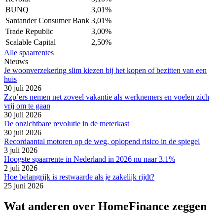
BUNQ
3,01%
Santander Consumer Bank
3,01%
Trade Republic
3,00%
Scalable Capital
2,50%
Alle spaarrentes
Nieuws
Je woonverzekering slim kiezen bij het kopen of bezitten van een
huis
30 juli 2026
Zzp’ers nemen net zoveel vakantie als werknemers en voelen zich
vrij om te gaan
30 juli 2026
De onzichtbare revolutie in de meterkast
30 juli 2026
Recordaantal motoren op de weg, oplopend risico in de spiegel
3 juli 2026
Hoogste spaarrente in Nederland in 2026 nu naar 3.1%
2 juli 2026
Hoe belangrijk is restwaarde als je zakelijk rijdt?
25 juni 2026
Wat anderen over HomeFinance zeggen