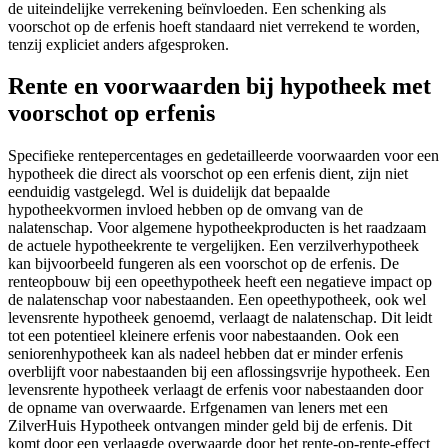
de uiteindelijke verrekening beïnvloeden. Een schenking als
voorschot op de erfenis hoeft standaard niet verrekend te worden,
tenzij expliciet anders afgesproken.
Rente en voorwaarden bij hypotheek met
voorschot op erfenis
Specifieke rentepercentages en gedetailleerde voorwaarden voor een
hypotheek die direct als voorschot op een erfenis dient, zijn niet
eenduidig vastgelegd. Wel is duidelijk dat bepaalde
hypotheekvormen invloed hebben op de omvang van de
nalatenschap. Voor algemene hypotheekproducten is het raadzaam
de actuele hypotheekrente te vergelijken. Een verzilverhypotheek
kan bijvoorbeeld fungeren als een voorschot op de erfenis. De
renteopbouw bij een opeethypotheek heeft een negatieve impact op
de nalatenschap voor nabestaanden. Een opeethypotheek, ook wel
levensrente hypotheek genoemd, verlaagt de nalatenschap. Dit leidt
tot een potentieel kleinere erfenis voor nabestaanden. Ook een
seniorenhypotheek kan als nadeel hebben dat er minder erfenis
overblijft voor nabestaanden bij een aflossingsvrije hypotheek. Een
levensrente hypotheek verlaagt de erfenis voor nabestaanden door
de opname van overwaarde. Erfgenamen van leners met een
ZilverHuis Hypotheek ontvangen minder geld bij de erfenis. Dit
komt door een verlaagde overwaarde door het rente-op-rente-effect