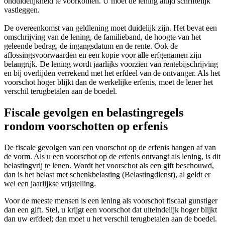
onduidelijkheid te voorkomen. U moet de lening altijd schriftelijk
vastleggen.
De overeenkomst van geldlening moet duidelijk zijn. Het bevat een
omschrijving van de lening, de familieband, de hoogte van het
geleende bedrag, de ingangsdatum en de rente. Ook de
aflossingsvoorwaarden en een kopie voor alle erfgenamen zijn
belangrijk. De lening wordt jaarlijks voorzien van rentebijschrijving
en bij overlijden verrekend met het erfdeel van de ontvanger. Als het
voorschot hoger blijkt dan de werkelijke erfenis, moet de lener het
verschil terugbetalen aan de boedel.
Fiscale gevolgen en belastingregels
rondom voorschotten op erfenis
De fiscale gevolgen van een voorschot op de erfenis hangen af van
de vorm. Als u een voorschot op de erfenis ontvangt als lening, is dit
belastingvrij te lenen. Wordt het voorschot als een gift beschouwd,
dan is het belast met schenkbelasting (Belastingdienst), al geldt er
wel een jaarlijkse vrijstelling.
Voor de meeste mensen is een lening als voorschot fiscaal gunstiger
dan een gift. Stel, u krijgt een voorschot dat uiteindelijk hoger blijkt
dan uw erfdeel; dan moet u het verschil terugbetalen aan de boedel.