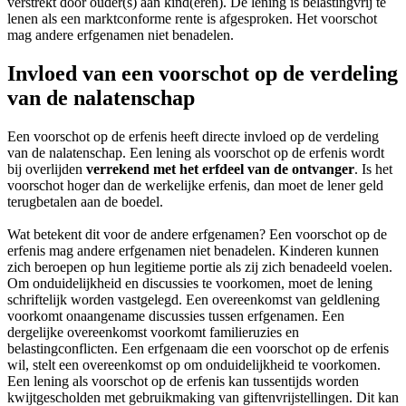
verstrekt door ouder(s) aan kind(eren). De lening is belastingvrij te
lenen als een marktconforme rente is afgesproken. Het voorschot
mag andere erfgenamen niet benadelen.
Invloed van een voorschot op de verdeling
van de nalatenschap
Een voorschot op de erfenis heeft directe invloed op de verdeling
van de nalatenschap. Een lening als voorschot op de erfenis wordt
bij overlijden
verrekend met het erfdeel van de ontvanger
. Is het
voorschot hoger dan de werkelijke erfenis, dan moet de lener geld
terugbetalen aan de boedel.
Wat betekent dit voor de andere erfgenamen? Een voorschot op de
erfenis mag andere erfgenamen niet benadelen. Kinderen kunnen
zich beroepen op hun legitieme portie als zij zich benadeeld voelen.
Om onduidelijkheid en discussies te voorkomen, moet de lening
schriftelijk worden vastgelegd. Een overeenkomst van geldlening
voorkomt onaangename discussies tussen erfgenamen. Een
dergelijke overeenkomst voorkomt familieruzies en
belastingconflicten. Een erfgenaam die een voorschot op de erfenis
wil, stelt een overeenkomst op om onduidelijkheid te voorkomen.
Een lening als voorschot op de erfenis kan tussentijds worden
kwijtgescholden met gebruikmaking van giftenvrijstellingen. Dit kan