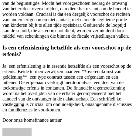
van de begunstigde. Mocht het voorgeschoten bedrag de omvang
van het erfdeel overschrijden, dan dient het restant aan de boedel te
worden voldaan. Cruciaal is dat een dergelijk voorschot de rechten
van andere erfgenamen niet aantast; met name de legitieme portie
van kinderen blijft te allen tijde opeisbaar. Gedurende de looptijd
kan de schuld, die als voorschot dient, worden verminderd door
middel van schenkingen die binnen de fiscale vrijstellingen vallen.
Is een erfenislening hetzelfde als een voorschot op de
erfenis?
Ja, een erfenislening is in essentie hetzelfde als een voorschot op de
erfenis. Beide termen verwijzen naar een **overeenkomst van
geldlening**, een type contract tussen een erfgenaam en een
uitlener. De erfgenaam verkrijgt hierdoor alvast een deel van de
toekomstige erfenis in contanten. De financiële tegemoetkoming
wordt na het overlijden van de erflater gecompenseerd met het
aandeel van de ontvanger in de nalatenschap. Een schriftelijke
vastlegging is cruciaal om onduidelijkheid, onaangename discussies
en familieruzies te voorkomen.
Door onze homefinance auteur