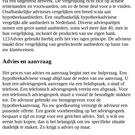
via een uitgebreid netwerk. De vergelijking richt zich op actuele
rentestanden en voorwaarden, om zo de beste deal voor u te vinden.
Onafhankelijke adviseurs vergelijken een breed scala aan
hypotheekaanbieders. Een onafhankelijk hypotheekadviseur
vergelijkt alle aanbieders in Nederland. Diverse adviespartijen
nemen een groot aantal aanbieders, soms wel meer dan 40, mee in
hun vergelijking, inclusief de producten van uw eigen bank.
123Advies gebruikt hierbij zelfs het vier ogen principe. De adviseur
maakt deze vergelijking van geselecteerde aanbieders op basis van
uw klantwensen.
Advies en aanvraag
Het proces van advies en aanvraag begint met uw hulpvraag. Een
hypotheekadviseur vraagt altijd naar de reden van uw aanvraag. U
kunt een adviesgesprek aanvragen via een belafspraak, e-mail of
telefoon. Een telefonisch adviesgesprek vereist een afspraak. Voor
een telefonisch adviesgesprek stuurt u vooraf de benodigde stukken
toe. De adviseur gebruikt uw brongegevens voor de
hypotheekaanvraag. Na uw goedkeuring verzorgt de adviseur een
passende offerte. Een goede voorbereiding op het adviesgesprek
bespaart u tijd en zorgt voor een gerichter advies. Stel, u wilt uw
eerste huis kopen; dan is het belangrijk om uw specifieke situatie
duidelijk te maken. Zo krijgt u advies op maat.