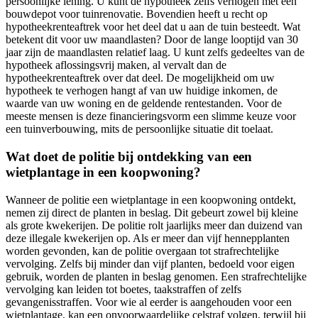
persoonlijke lening. U kunt de hypotheek zelfs verhogen met een
bouwdepot voor tuinrenovatie. Bovendien heeft u recht op
hypotheekrenteaftrek voor het deel dat u aan de tuin besteedt. Wat
betekent dit voor uw maandlasten? Door de lange looptijd van 30
jaar zijn de maandlasten relatief laag. U kunt zelfs gedeeltes van de
hypotheek aflossingsvrij maken, al vervalt dan de
hypotheekrenteaftrek over dat deel. De mogelijkheid om uw
hypotheek te verhogen hangt af van uw huidige inkomen, de
waarde van uw woning en de geldende rentestanden. Voor de
meeste mensen is deze financieringsvorm een slimme keuze voor
een tuinverbouwing, mits de persoonlijke situatie dit toelaat.
Wat doet de politie bij ontdekking van een
wietplantage in een koopwoning?
Wanneer de politie een wietplantage in een koopwoning ontdekt,
nemen zij direct de planten in beslag. Dit gebeurt zowel bij kleine
als grote kwekerijen. De politie rolt jaarlijks meer dan duizend van
deze illegale kwekerijen op. Als er meer dan vijf hennepplanten
worden gevonden, kan de politie overgaan tot strafrechtelijke
vervolging. Zelfs bij minder dan vijf planten, bedoeld voor eigen
gebruik, worden de planten in beslag genomen. Een strafrechtelijke
vervolging kan leiden tot boetes, taakstraffen of zelfs
gevangenisstraffen. Voor wie al eerder is aangehouden voor een
wietplantage, kan een onvoorwaardelijke celstraf volgen, terwijl bij