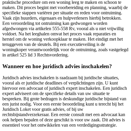
praktische procedure om een woning leeg te maken en schoon te
maken. Dit proces begint met voorbereiding en planning, waarbij de
specifieke stappen variëren per situatie en reden voor ontruiming.
Vaak zijn huurders, eigenaars en hulpverleners hierbij betrokken.
Een veroordeling tot ontruiming kan gedwongen worden
afgedwongen via artikelen 555-558 Rv, vooral als u niet vrijwillig
voldoet. Na het leeghalen omvat het proces vaak reparaties en
herstel om de woning verkoopklaar te maken. Het eindigt met het
teruggeven van de sleutels. Bij een executieveiling is de
woningkoper verantwoordelijk voor de ontruiming, zoals vastgelegd
in artikel 525 lid 3 Rechtsvordering.
Wanneer en hoe juridisch advies inschakelen?
Juridisch advies inschakelen is raadzaam bij juridische situaties,
vooral als er juridische deadlines of verplichtingen zijn. U kunt
hiervoor een advocaat of juridisch expert inschakelen. Een juridisch
expert adviseert om de specifieke details van uw situatie te
bespreken. Bij grote bedragen is deskundige juridische bijstand van
een jurist nodig. Voor een eerste beoordeling kunt u terecht bij het
Juridisch Loket voor gratis advies, of bij uw
rechtsbijstandverzekeraar. Een eerste consult met een advocaat kan
ook helpen bepalen of deze geschikt is voor uw zaak. Dit advies is
essentieel voor het ontwikkelen van een verdedigingsstrategie.