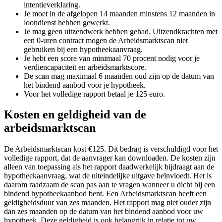
intentieverklaring.
Je moet in de afgelopen 14 maanden minstens 12 maanden in
loondienst hebben gewerkt.
Je mag geen uitzendwerk hebben gehad. Uitzendkrachten met
een 0-uren contract mogen de Arbeidsmarktscan niet
gebruiken bij een hypotheekaanvraag.
Je hebt een score van minimaal 70 procent nodig voor je
verdiencapaciteit en arbeidsmarktscore.
De scan mag maximaal 6 maanden oud zijn op de datum van
het bindend aanbod voor je hypotheek.
Voor het volledige rapport betaal je 125 euro.
Kosten en geldigheid van de
arbeidsmarktscan
De Arbeidsmarktscan kost €125. Dit bedrag is verschuldigd voor het
volledige rapport, dat de aanvrager kan downloaden. De kosten zijn
alleen van toepassing als het rapport daadwerkelijk bijdraagt aan de
hypotheekaanvraag, wat de uiteindelijke uitgave beïnvloedt. Het is
daarom raadzaam de scan pas aan te vragen wanneer u dicht bij een
bindend hypotheekaanbod bent. Een Arbeidsmarktscan heeft een
geldigheidsduur van zes maanden. Het rapport mag niet ouder zijn
dan zes maanden op de datum van het bindend aanbod voor uw
hypotheek. Deze geldigheid is ook belangrijk in relatie tot uw