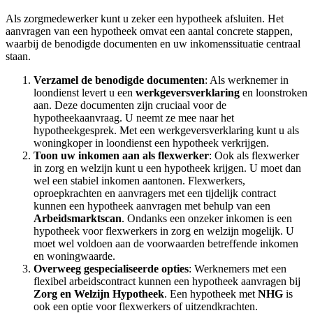
Als zorgmedewerker kunt u zeker een hypotheek afsluiten. Het
aanvragen van een hypotheek omvat een aantal concrete stappen,
waarbij de benodigde documenten en uw inkomenssituatie centraal
staan.
Verzamel de benodigde documenten
: Als werknemer in
loondienst levert u een
werkgeversverklaring
en loonstroken
aan. Deze documenten zijn cruciaal voor de
hypotheekaanvraag. U neemt ze mee naar het
hypotheekgesprek. Met een werkgeversverklaring kunt u als
woningkoper in loondienst een hypotheek verkrijgen.
Toon uw inkomen aan als flexwerker
: Ook als flexwerker
in zorg en welzijn kunt u een hypotheek krijgen. U moet dan
wel een stabiel inkomen aantonen. Flexwerkers,
oproepkrachten en aanvragers met een tijdelijk contract
kunnen een hypotheek aanvragen met behulp van een
Arbeidsmarktscan
. Ondanks een onzeker inkomen is een
hypotheek voor flexwerkers in zorg en welzijn mogelijk. U
moet wel voldoen aan de voorwaarden betreffende inkomen
en woningwaarde.
Overweeg gespecialiseerde opties
: Werknemers met een
flexibel arbeidscontract kunnen een hypotheek aanvragen bij
Zorg en Welzijn Hypotheek
. Een hypotheek met
NHG
is
ook een optie voor flexwerkers of uitzendkrachten.