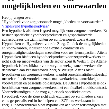
mogelijkheden en voorwaarden
Heb jij vragen over:
"Hypotheek voor zorgpersoneel: mogelijkheden en voorwaarden"
Vrijblijvend hypotheekadvies?
Een hypotheek afsluiten is goed mogelijk voor zorgmedewerkers. Er
bestaan specifieke hypotheekproducten en gespecialiseerde
adviesbureaus die zich richten op zorgpersoneel, zoals Attens
Hypotheken en Hypotheek voor de Zorg. Ontdek de mogelijkheden
en voorwaarden, inclusief hoe flexibele contracten en
onregelmatigheidstoeslagen meetellen voor uw leencapaciteit. Attens
Hypotheken biedt een hypotheekproduct voor zorgmedewerkers en
richt zich op medewerkers van de sector Zorg & Welzijn. De Attens-
hypotheek is beschikbaar voor zorg- en welzijnsmedewerkers die
deelnemen aan Pensioenfonds Zorg & Welzijn. Attens biedt
hypotheken aan zorgmedewerkers waarbij onregelmatigheidstoeslag
meetelt en biedt voordelen zoals maatwerkadvies, aantrekkelijke
voorwaarden en passende oplossingen. De Attens Hypotheek is ook
beschikbaar voor zorgmedewerkers met een flexibel arbeidscontract.
Voor zelfstandigen in de zorg zijn er ook specifieke opties.
Hypotheek voor de Zorg richt zich exclusief op zorgmedewerkers
en is gespecialiseerd in het helpen van ZZP’ers werkzaam in de
zorg. Dit adviesbureau biedt hypotheken aan voor zelfstandigen met