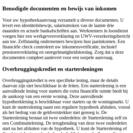
Benodigde documenten en bewijs van inkomen
Voor uw hypotheekaanvraag verzamelt u diverse documenten. U
levert een identiteitsbewijs, salarisstroken van de laatste drie
maanden en actuele bankafschriften aan. Werknemers in loondienst
voegen hier een werkgeversverklaring en UWV-verzekeringsbericht
aan toe. Zelfstandig ondernemers bewijzen hun jaarinkomen. Een
financiële check controleert uw inkomensverificatie, inclusief
pensioenverklaring en onregelmatigheidstoeslag. Zorg dat u deze
documenten compleet aanlevert voor een soepele aanvraag.
Overbruggingskrediet en startersleningen
Overbruggingskrediet is een specifieke lening, maar de details
daarvan zijn niet beschikbaar in de feiten. Een starterslening is een
aanvullende lening voor starters die extra financiële ruimte biedt bij
de aankoop van een eerste woning. Deze aanvullende
hypotheeklening is beschikbaar voor starters op de woningmarkt. U
kunt de starterslening naast een reguliere hypotheek afsluiten, vooral
als het bedrag van de geldverstrekker niet genoeg is. De
Starterslening bestaat uit twee onderdelen: de Starterslening zelf en
een Combinatielening. De terugbetaling van deze twee onderdelen
start na het afsluiten van de hypotheek. U kunt de Starterslening of