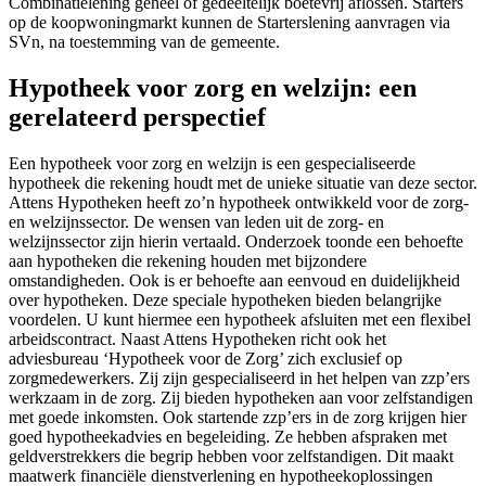
Combinatielening geheel of gedeeltelijk boetevrij aflossen. Starters
op de koopwoningmarkt kunnen de Starterslening aanvragen via
SVn, na toestemming van de gemeente.
Hypotheek voor zorg en welzijn: een
gerelateerd perspectief
Een hypotheek voor zorg en welzijn is een gespecialiseerde
hypotheek die rekening houdt met de unieke situatie van deze sector.
Attens Hypotheken heeft zo’n hypotheek ontwikkeld voor de zorg-
en welzijnssector. De wensen van leden uit de zorg- en
welzijnssector zijn hierin vertaald. Onderzoek toonde een behoefte
aan hypotheken die rekening houden met bijzondere
omstandigheden. Ook is er behoefte aan eenvoud en duidelijkheid
over hypotheken. Deze speciale hypotheken bieden belangrijke
voordelen. U kunt hiermee een hypotheek afsluiten met een flexibel
arbeidscontract. Naast Attens Hypotheken richt ook het
adviesbureau ‘Hypotheek voor de Zorg’ zich exclusief op
zorgmedewerkers. Zij zijn gespecialiseerd in het helpen van zzp’ers
werkzaam in de zorg. Zij bieden hypotheken aan voor zelfstandigen
met goede inkomsten. Ook startende zzp’ers in de zorg krijgen hier
goed hypotheekadvies en begeleiding. Ze hebben afspraken met
geldverstrekkers die begrip hebben voor zelfstandigen. Dit maakt
maatwerk financiële dienstverlening en hypotheekoplossingen