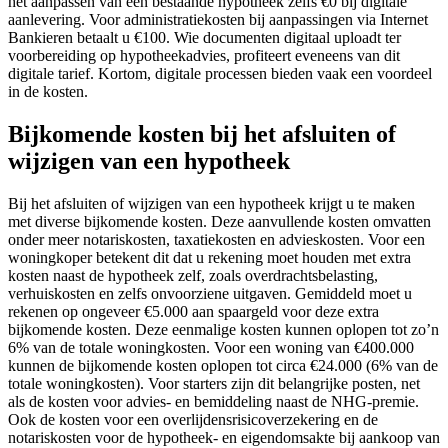
het aanpassen van een bestaande hypotheek zelfs €0 bij digitale
aanlevering. Voor administratiekosten bij aanpassingen via Internet
Bankieren betaalt u €100. Wie documenten digitaal uploadt ter
voorbereiding op hypotheekadvies, profiteert eveneens van dit
digitale tarief. Kortom, digitale processen bieden vaak een voordeel
in de kosten.
Bijkomende kosten bij het afsluiten of
wijzigen van een hypotheek
Bij het afsluiten of wijzigen van een hypotheek krijgt u te maken
met diverse bijkomende kosten. Deze aanvullende kosten omvatten
onder meer notariskosten, taxatiekosten en advieskosten. Voor een
woningkoper betekent dit dat u rekening moet houden met extra
kosten naast de hypotheek zelf, zoals overdrachtsbelasting,
verhuiskosten en zelfs onvoorziene uitgaven. Gemiddeld moet u
rekenen op ongeveer €5.000 aan spaargeld voor deze extra
bijkomende kosten. Deze eenmalige kosten kunnen oplopen tot zo’n
6% van de totale woningkosten. Voor een woning van €400.000
kunnen de bijkomende kosten oplopen tot circa €24.000 (6% van de
totale woningkosten). Voor starters zijn dit belangrijke posten, net
als de kosten voor advies- en bemiddeling naast de NHG-premie.
Ook de kosten voor een overlijdensrisicoverzekering en de
notariskosten voor de hypotheek- en eigendomsakte bij aankoop van