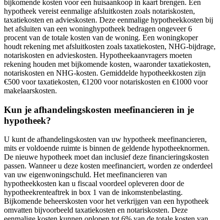
bijkomende kosten voor een huisaankoop in kaart brengen. Een
hypotheek vereist eenmalige afsluitkosten zoals notariskosten,
taxatiekosten en advieskosten. Deze eenmalige hypotheekkosten bij
het afsluiten van een woninghypotheek bedragen ongeveer 6
procent van de totale kosten van de woning. Een woningkoper
houdt rekening met afsluitkosten zoals taxatiekosten, NHG-bijdrage,
notariskosten en advieskosten. Hypotheekaanvragers moeten
rekening houden met bijkomende kosten, waaronder taxatiekosten,
notariskosten en NHG-kosten. Gemiddelde hypotheekkosten zijn
€500 voor taxatiekosten, €1200 voor notariskosten en €1000 voor
makelaarskosten.
Kun je afhandelingskosten meefinancieren in je
hypotheek?
U kunt de afhandelingskosten van uw hypotheek meefinancieren,
mits er voldoende ruimte is binnen de geldende hypotheeknormen.
De nieuwe hypotheek moet dan inclusief deze financieringskosten
passen. Wanneer u deze kosten meefinanciert, worden ze onderdeel
van uw eigenwoningschuld. Het meefinancieren van
hypotheekkosten kan u fiscaal voordeel opleveren door de
hypotheekrenteaftrek in box 1 van de inkomstenbelasting.
Bijkomende beheerskosten voor het verkrijgen van een hypotheek
omvatten bijvoorbeeld taxatiekosten en notariskosten. Deze
eenmalige kosten kunnen oplopen tot 6% van de totale kosten van