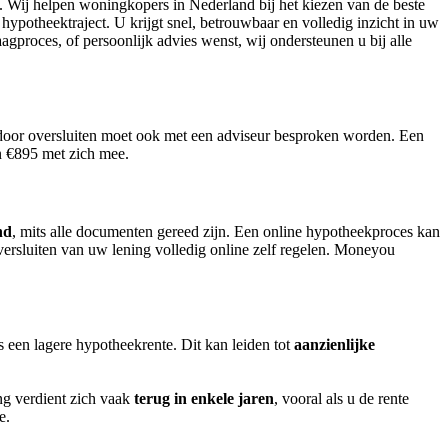
t. Wij helpen woningkopers in Nederland bij het kiezen van de beste
 hypotheektraject. U krijgt snel, betrouwbaar en volledig inzicht in uw
gproces, of persoonlijk advies wenst, wij ondersteunen u bij alle
door oversluiten moet ook met een adviseur besproken worden. Een
an €895 met zich mee.
nd
, mits alle documenten gereed zijn. Een online hypotheekproces kan
ersluiten van uw lening volledig online zelf regelen. Moneyou
ls een lagere hypotheekrente. Dit kan leiden tot
aanzienlijke
ng verdient zich vaak
terug in enkele jaren
, vooral als u de rente
e.