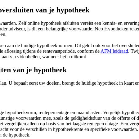
oversluiten van je hypotheek
rden. Zelf online hypotheek afsluiten vereist een kennis- en ervaringst
der adviseur, is dit een belangrijke voorwaarde. Neo Hypotheken reken
ben.
oen aan de huidige hypotheeknormen. Dit geldt ook voor het oversluite
e aflossing tijdens de rentevastperiode, conform de
AFM leidraad
. Twi
 aan via videobellen, wanneer het u uitkomt.
uiten van je hypotheek
an. U bepaalt eerst uw doelen, brengt de huidige hypotheek in kaart en 
dige hypotheekvorm, rentepercentage en maandlasten. Vergelijk hypothe
unstige voorwaarden mee, zoals de geldigheidsduur van de offerte of de
vergelijken alleen op basis van het laagste rentepercentage. Een vergel
ht voor de verschillen in hypotheekrente en specifieke voorwaarden. U
n de hypotheek.