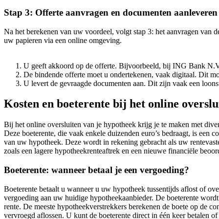
Stap 3: Offerte aanvragen en documenten aanleveren
Na het berekenen van uw voordeel, volgt stap 3: het aanvragen van d
uw papieren via een online omgeving.
U geeft akkoord op de offerte. Bijvoorbeeld, bij ING Bank N.V
De bindende offerte moet u ondertekenen, vaak digitaal. Dit mo
U levert de gevraagde documenten aan. Dit zijn vaak een loonst
Kosten en boeterente bij het online oversl
Bij het online oversluiten van je hypotheek krijg je te maken met div
Deze boeterente, die vaak enkele duizenden euro’s bedraagt, is een c
van uw hypotheek. Deze wordt in rekening gebracht als uw rentevaste
zoals een lagere hypotheekrenteaftrek en een nieuwe financiële beoor
Boeterente: wanneer betaal je een vergoeding?
Boeterente betaalt u wanneer u uw hypotheek tussentijds aflost of ove
vergoeding aan uw huidige hypotheekaanbieder. De boeterente wordt ge
rente. De meeste hypotheekverstrekkers berekenen de boete op de cont
vervroegd aflossen. U kunt de boeterente direct in één keer betalen 