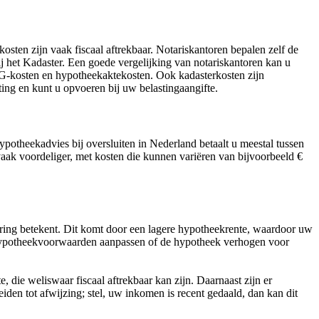
osten zijn vaak fiscaal aftrekbaar. Notariskantoren bepalen zelf de
j het Kadaster. Een goede vergelijking van notariskantoren kan u
 NHG-kosten en hypotheekaktekosten. Ook kadasterkosten zijn
ing en kunt u opvoeren bij uw belastingaangifte.
potheekadvies bij oversluiten in Nederland betaalt u meestal tussen
ak voordeliger, met kosten die kunnen variëren van bijvoorbeeld €
ering betekent. Dit komt door een lagere hypotheekrente, waardoor uw
de hypotheekvoorwaarden aanpassen of de hypotheek verhogen voor
, die weliswaar fiscaal aftrekbaar kan zijn. Daarnaast zijn er
iden tot afwijzing; stel, uw inkomen is recent gedaald, dan kan dit