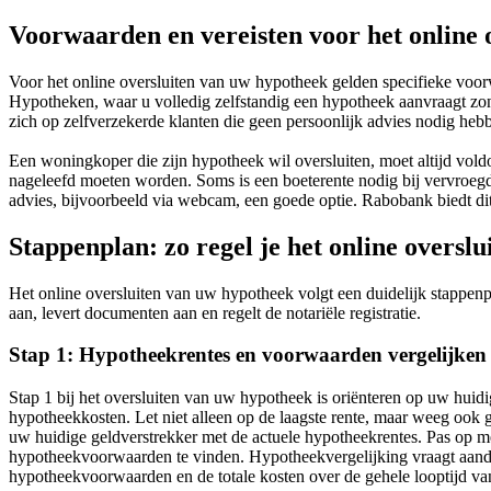
Voorwaarden en vereisten voor het online 
Voor het online oversluiten van uw hypotheek gelden specifieke voorwaa
Hypotheken, waar u volledig zelfstandig een hypotheek aanvraagt zon
zich op zelfverzekerde klanten die geen persoonlijk advies nodig heb
Een woningkoper die zijn hypotheek wil oversluiten, moet altijd vold
nageleefd moeten worden. Soms is een boeterente nodig bij vervroegd
advies, bijvoorbeeld via webcam, een goede optie. Rabobank biedt dit
Stappenplan: zo regel je het online oversl
Het online oversluiten van uw hypotheek volgt een duidelijk stappenpl
aan, levert documenten aan en regelt de notariële registratie.
Stap 1: Hypotheekrentes en voorwaarden vergelijken
Stap 1 bij het oversluiten van uw hypotheek is oriënteren op uw hui
hypotheekkosten. Let niet alleen op de laagste rente, maar weeg ook g
uw huidige geldverstrekker met de actuele hypotheekrentes. Pas op met 
hypotheekvoorwaarden te vinden. Hypotheekvergelijking vraagt aandac
hypotheekvoorwaarden en de totale kosten over de gehele looptijd va