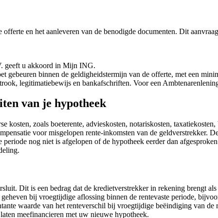
e offerte en het aanleveren van de benodigde documenten. Dit aanvraa
. geeft u akkoord in Mijn ING.
et gebeuren binnen de geldigheidstermijn van de offerte, met een mini
rook, legitimatiebewijs en bankafschriften. Voor een Ambtenarenlening 
uiten van je hypotheek
erse kosten, zoals boeterente, advieskosten, notariskosten, taxatiekos
ompensatie voor misgelopen rente-inkomsten van de geldverstrekker. De
 periode nog niet is afgelopen of de hypotheek eerder dan afgesproken
deling.
rsluit. Dit is een bedrag dat de kredietverstrekker in rekening brengt 
heven bij vroegtijdige aflossing binnen de rentevaste periode, bijvoorb
ante waarde van het renteverschil bij vroegtijdige beëindiging van de 
of laten meefinancieren met uw nieuwe hypotheek.