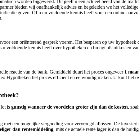
omatisch worden bijgewerkt. Dit geeft u een actueel beeld van de mark
 partner bieden wij onafhankelijk advies en begeleiden we het volledige
indicatie geven. Of u nu voldoende kennis heeft voor een online aanvraa
n.
ervoor een oriënterend gesprek voeren. Het besparen op uw hypotheek 
als u voldoende kennis heeft over hypotheken en brengt afsluitkosten v
nelle reactie van de bank. Gemiddeld duurt het proces ongeveer
1 maa
eo Hypotheken het proces efficiënt en eenvoudig maken. U kunt het ov
potheek?
Het is
gunstig wanneer de voordelen groter zijn dan de kosten
, zoa
g met een mogelijke vergoeding voor vervroegd aflossen. De investeri
eliger dan rentemiddeling
, mits de actuele rente lager is dan de huidig