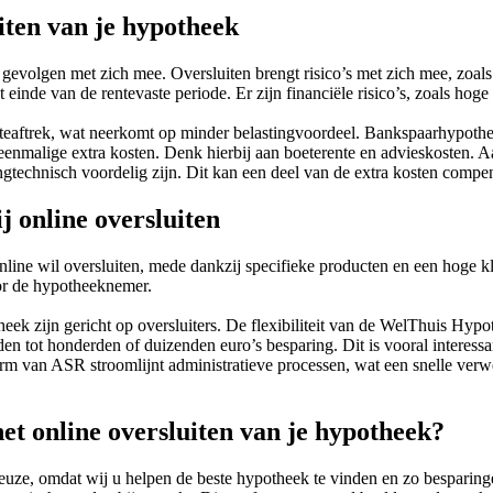
uiten van je hypotheek
e gevolgen met zich mee. Oversluiten brengt risico’s met zich mee, zoals
 einde van de rentevaste periode. Er zijn financiële risico’s, zoals hog
teaftrek, wat neerkomt op minder belastingvoordeel. Bankspaarhypothee
eenmalige extra kosten. Denk hierbij aan boeterente en advieskosten. 
ngtechnisch voordelig zijn. Dit kan een deel van de extra kosten compe
 online oversluiten
ne wil oversluiten, mede dankzij specifieke producten en een hoge k
oor de hypotheeknemer.
ek zijn gericht op oversluiters. De flexibiliteit van de WelThuis Hypo
 tot honderden of duizenden euro’s besparing. Dit is vooral interessa
atform van ASR stroomlijnt administratieve processen, wat een snelle v
t online oversluiten van je hypotheek?
keuze, omdat wij u helpen de beste hypotheek te vinden en zo besparing