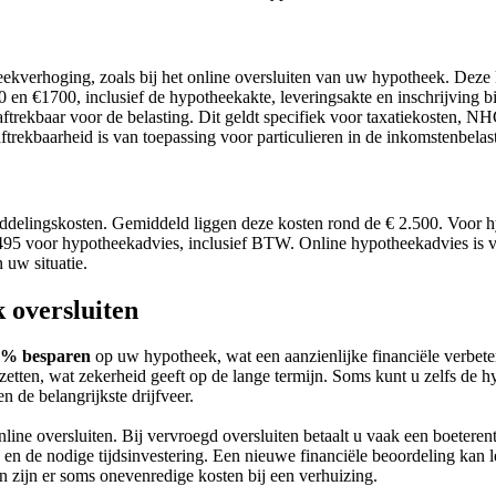
ekverhoging, zoals bij het online oversluiten van uw hypotheek. Deze k
 en €1700, inclusief de hypotheekakte, leveringsakte en inschrijving bi
ls aftrekbaar voor de belasting. Dit geldt specifiek voor taxatiekosten,
trekbaarheid is van toepassing voor particulieren in de inkomstenbelast
iddelingskosten. Gemiddeld liggen deze kosten rond de € 2.500. Voor hy
95 voor hypotheekadvies, inclusief BTW. Online hypotheekadvies is va
 uw situatie.
 oversluiten
0% besparen
op uw hypotheek, wat een aanzienlijke financiële verbet
tzetten, wat zekerheid geeft op de lange termijn. Soms kunt u zelfs 
 de belangrijkste drijfveer.
ine oversluiten. Bij vervroegd oversluiten betaalt u vaak een boeterente
 en de nodige tijdsinvestering. Een nieuwe financiële beoordeling kan le
n zijn er soms onevenredige kosten bij een verhuizing.