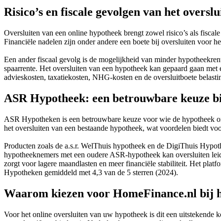
Risico’s en fiscale gevolgen van het oversl
Oversluiten van een online hypotheek brengt zowel risico’s als fiscal
Financiële nadelen zijn onder andere een boete bij oversluiten voor het
Een ander fiscaal gevolg is de mogelijkheid van minder hypotheekren
spaarrente. Het oversluiten van een hypotheek kan gepaard gaan met 
advieskosten, taxatiekosten, NHG-kosten en de oversluitboete belasti
ASR Hypotheek: een betrouwbare keuze bij
ASR Hypotheken is een betrouwbare keuze voor wie de hypotheek onli
het oversluiten van een bestaande hypotheek, wat voordelen biedt v
Producten zoals de a.s.r. WelThuis hypotheek en de DigiThuis Hypothe
hypotheeknemers met een oudere ASR-hypotheek kan oversluiten leiden
zorgt voor lagere maandlasten en meer financiële stabiliteit. Het pl
Hypotheken gemiddeld met 4,3 van de 5 sterren (2024).
Waarom kiezen voor HomeFinance.nl bij he
Voor het online oversluiten van uw hypotheek is dit een uitstekende 