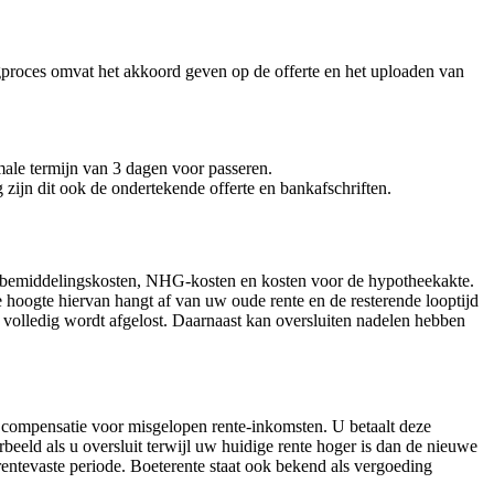
gproces omvat het akkoord geven op de offerte en het uploaden van
male termijn van 3 dagen voor passeren.
zijn dit ook de ondertekende offerte en bankafschriften.
ten, bemiddelingskosten, NHG-kosten en kosten voor de hypotheekakte.
 hoogte hiervan hangt af van uw oude rente en de resterende looptijd
 volledig wordt afgelost. Daarnaast kan oversluiten nadelen hebben
als compensatie voor misgelopen rente-inkomsten. U betaalt deze
eeld als u oversluit terwijl uw huidige rente hoger is dan de nieuwe
rentevaste periode. Boeterente staat ook bekend als vergoeding