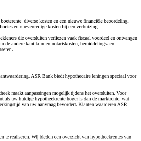
 boeterente, diverse kosten en een nieuwe financiële beoordeling.
e boetes en onevenredige kosten bij een verhuizing.
kleners die oversluiten verliezen vaak fiscaal voordeel en ontvangen
Aan de andere kant kunnen notariskosten, bemiddelings- en
nseren.
lantwaardering. ASR Bank biedt hypothecaire leningen speciaal voor
theek maakt aanpassingen mogelijk tijdens het oversluiten. Voor
nt als uw huidige hypotheekrente hoger is dan de marktrente, wat
erwerkingstijd van uw aanvraag bevordert. Klanten waarderen ASR
en te realiseren. Wij bieden een overzicht van hypotheekrentes van