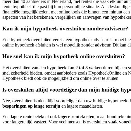
meer dan 40 aanbieders in Nederland, met rentes die vaak elk uur aut
rente hypotheek die past bij hun persoonlijke situatie. Als deskundige
financiële mogelijkheden, met online tools die binnen één minuut een 
aspecten van het berekenen, vergelijken en aanvragen van hypotheke
Kan ik mijn hypotheek oversluiten zonder adviseur?
Een hypotheek oversluiten vereist een hypotheekadviseur. U moet hi
online hypotheek afsluiten is wel mogelijk zonder adviseur. Dit kan 
Hoe snel kan ik mijn hypotheek online oversluiten?
Het oversluiten van een hypotheek kan
2 tot 3 weken
duren bij een s
snel zekerheid bieden, omdat aanbieders zoals HypotheekOnline en N
Hypotheek biedt ook de mogelijkheid om online over te sluiten.
Is oversluiten altijd voordeliger dan mijn huidige hy
Nee, oversluiten is niet altijd voordeliger dan uw huidige hypotheek. 
besparingen op lange termijn
en lagere maandlasten.
Een lagere rente betekent ook
lagere rentekosten
, maar houd rekenin
voor langere tijd vastzet. Voor veel mensen is oversluiten
vaak voord