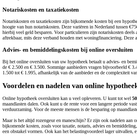
Notariskosten en taxatiekosten
Notariskosten en taxatiekosten zijn bijkomende kosten bij een hypothe
hoogte van hun notariskosten. Deze variëren in Nederland tussen €750
hierbij veel geld besparen. Voor particulieren zijn notariskosten dee
aftrekbaar, mits deze verband houden met woningfinanciering. Deze af
Advies- en bemiddelingskosten bij online oversluiten
Bij het online oversluiten van uw hypotheek betaalt u advies- en bem
de € 2.500 en € 3.500. Sommige aanbieders vragen bijvoorbeeld € 3.4
1.500 tot € 1.995, afhankelijk van de aanbieder en de complexiteit van
Voordelen en nadelen van online hypotheek
Online hypotheek oversluiten kan u veel opleveren. U kunt tot wel
5
maandlasten dalen. Ook kunt u de rente voor een langere periode vas
verduurzaming. Voor de meeste mensen is de besparing op maandlasten
Maar is het altijd rozengeur en maneschijn? Er zijn ook nadelen aan onl
bijkomende kosten, zoals voor taxatie, notaris, advies en bemiddeling,
een obstakel vormen. Ook kan het belastingvoordeel lager uitvallen, e