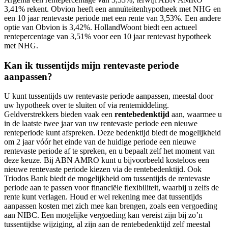
3,41% rekent. Obvion heeft een annuïteitenhypotheek met NHG en
een 10 jaar rentevaste periode met een rente van 3,53%. Een andere
optie van Obvion is 3,42%. HollandWoont biedt een actueel
rentepercentage van 3,51% voor een 10 jaar rentevast hypotheek
met NHG.
Kan ik tussentijds mijn rentevaste periode
aanpassen?
U kunt tussentijds uw rentevaste periode aanpassen, meestal door
uw hypotheek over te sluiten of via rentemiddeling.
Geldverstrekkers bieden vaak een
rentebedenktijd
aan, waarmee u
in de laatste twee jaar van uw rentevaste periode een nieuwe
renteperiode kunt afspreken. Deze bedenktijd biedt de mogelijkheid
om 2 jaar vóór het einde van de huidige periode een nieuwe
rentevaste periode af te spreken, en u bepaalt zelf het moment van
deze keuze. Bij ABN AMRO kunt u bijvoorbeeld kosteloos een
nieuwe rentevaste periode kiezen via de rentebedenktijd. Ook
Triodos Bank biedt de mogelijkheid om tussentijds de rentevaste
periode aan te passen voor financiële flexibiliteit, waarbij u zelfs de
rente kunt verlagen. Houd er wel rekening mee dat tussentijds
aanpassen kosten met zich mee kan brengen, zoals een vergoeding
aan NIBC. Een mogelijke vergoeding kan vereist zijn bij zo’n
tussentijdse wijziging, al zijn aan de rentebedenktijd zelf meestal