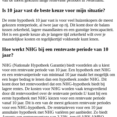
van de meest gekozen lange rentevaste periodes in Nederland.
Is 10 jaar vast de beste keuze voor mijn situatie?
De rente hypotheek 10 jaar vast is voor veel huizenkopers de meest
gekozen renteperiode, al twee jaar op rij. Dit komt door de balans
tussen zekerheid, lagere maandlasten en een gunstige leencapaciteit.
Het is een goede keuze als je langere tijd zekerheid wilt over je
maandelijkse kosten en tegelijkertijd voldoende kunt lenen.
Hoe werkt NHG bij een rentevaste periode van 10
jaar?
NHG (Nationale Hypotheek Garantie) biedt voordelen als u kiest
voor een rentevaste periode van 10 jaar. Een hypotheek met NHG
en een rentevastperiode van minimaal 10 jaar maakt het mogelijk om
een hoger bedrag te lenen dan een hypotheek zonder NHG. Dit
komt door het rentevoordeel dat een NHG-hypotheek biedt bij
lagere rentes. De kosten voor NHG worden vaak terugverdiend
door dit rentevoordeel over de rentevaste periode.U kunt bij een
eerste hypotheek met NHG kiezen voor een rentevaste periode
vanaf 10 jaar. Dit is een van de meest gekozen rentevaste periodes
voor een NHG-hypotheek. De rentetarieven voor een 10 jaar
annuïtaire hypotheek met NHG variëren per aanbieder. Zo biedt
Argenta een rentepercentage van 3,33%, terwijl ABN AMRO