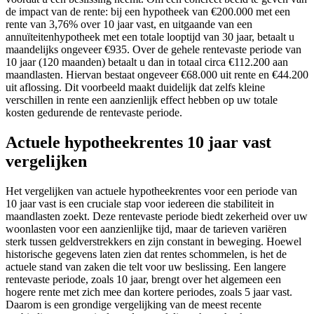
de impact van de rente: bij een hypotheek van €200.000 met een
rente van 3,76% over 10 jaar vast, en uitgaande van een
annuïteitenhypotheek met een totale looptijd van 30 jaar, betaalt u
maandelijks ongeveer €935. Over de gehele rentevaste periode van
10 jaar (120 maanden) betaalt u dan in totaal circa €112.200 aan
maandlasten. Hiervan bestaat ongeveer €68.000 uit rente en €44.200
uit aflossing. Dit voorbeeld maakt duidelijk dat zelfs kleine
verschillen in rente een aanzienlijk effect hebben op uw totale
kosten gedurende de rentevaste periode.
Actuele hypotheekrentes 10 jaar vast
vergelijken
Het vergelijken van actuele hypotheekrentes voor een periode van
10 jaar vast is een cruciale stap voor iedereen die stabiliteit in
maandlasten zoekt. Deze rentevaste periode biedt zekerheid over uw
woonlasten voor een aanzienlijke tijd, maar de tarieven variëren
sterk tussen geldverstrekkers en zijn constant in beweging. Hoewel
historische gegevens laten zien dat rentes schommelen, is het de
actuele stand van zaken die telt voor uw beslissing. Een langere
rentevaste periode, zoals 10 jaar, brengt over het algemeen een
hogere rente met zich mee dan kortere periodes, zoals 5 jaar vast.
Daarom is een grondige vergelijking van de meest recente