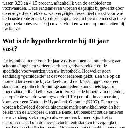
tussen 3,23 en 4,15 procent, afhankelijk van de aanbieder en
voorwaarden. Deze rentetarieven worden dagelijks bijgewerkt door
diverse geldverstrekkers, wat vergelijken essentieel maakt voor wie
de laagste rente zoekt. Op deze pagina leest u hoe u de meest actuele
hypotheekrentes over 10 jaar vast vindt en waar u op moet letten bij
uw keuze.
Wat is de hypotheekrente bij 10 jaar
vast?
De hypotheekrente voor 10 jaar vast is momenteel onderhevig aan
schommelingen en varieert sterk per geldverstrekker en de
specifieke voorwaarden van uw hypotheek. Hoewel er geen
eenduidig “gemiddelde” is dat voor iedereen geldt, zien we op dit
moment tarieven die bijvoorbeeld rond de 3,76% liggen voor een
standaard hypotheek. Sommige aanbieders kunnen iets lager of
hoger zitten, afhankelijk van factoren zoals de hoogte van de lening
ten opzichte van de woningwaarde (LTV) en of u in aanmerking
komt voor een Nationale Hypotheek Garantie (NHG). De rentes
worden beïnvloed door de algemene marktontwikkelingen en het
beleid van de Europese Centrale Bank. Dit betekent dat de tarieven
die u vandaag ziet, morgen alweer anders kunnen zijn. Het is
daarom cruciaal om de meest actuele rentestanden te vergelijken
voordat u een beslissing neemt. Om een concreet beeld te geven van