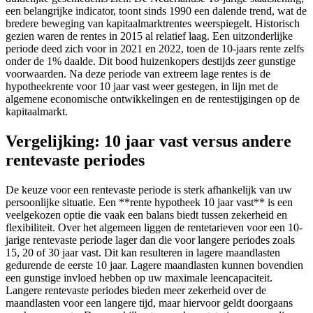
een belangrijke indicator, toont sinds 1990 een dalende trend, wat de
bredere beweging van kapitaalmarktrentes weerspiegelt. Historisch
gezien waren de rentes in 2015 al relatief laag. Een uitzonderlijke
periode deed zich voor in 2021 en 2022, toen de 10-jaars rente zelfs
onder de 1% daalde. Dit bood huizenkopers destijds zeer gunstige
voorwaarden. Na deze periode van extreem lage rentes is de
hypotheekrente voor 10 jaar vast weer gestegen, in lijn met de
algemene economische ontwikkelingen en de rentestijgingen op de
kapitaalmarkt.
Vergelijking: 10 jaar vast versus andere
rentevaste periodes
De keuze voor een rentevaste periode is sterk afhankelijk van uw
persoonlijke situatie. Een **rente hypotheek 10 jaar vast** is een
veelgekozen optie die vaak een balans biedt tussen zekerheid en
flexibiliteit. Over het algemeen liggen de rentetarieven voor een 10-
jarige rentevaste periode lager dan die voor langere periodes zoals
15, 20 of 30 jaar vast. Dit kan resulteren in lagere maandlasten
gedurende de eerste 10 jaar. Lagere maandlasten kunnen bovendien
een gunstige invloed hebben op uw maximale leencapaciteit.
Langere rentevaste periodes bieden meer zekerheid over de
maandlasten voor een langere tijd, maar hiervoor geldt doorgaans