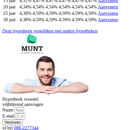
15 jaar
4,31%
4,47%
4,47%
4,47%
4,47%
4,47%
Aanvragen
20 jaar
4,34%
4,54%
4,54%
4,54%
4,54%
4,54%
Aanvragen
25 jaar
4,38%
4,59%
4,59%
4,59%
4,59%
4,59%
Aanvragen
30 jaar
4,38%
4,59%
4,59%
4,59%
4,59%
4,59%
Aanvragen
Deze hypotheek vergelijken met andere hypotheken
Hypotheek voorstel
vrijblijvend aanvragen
Naam
E-mail
Versturen
of bel
088-2277344