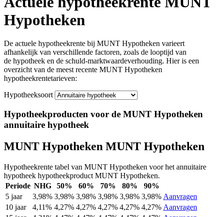
Actuele hypotheekrente MUNT
Hypotheken
De actuele hypotheekrente
bij MUNT Hypotheken var
ieert
afhankelijk van verschillende
factoren, zoals
de looptijd van
de
hypotheek en
de schuld-marktwaardeverhouding.
Hier is een
overzicht van de
meest recente MUNT Hypotheken
hypotheekrentetari
even:
Hypotheeksoort
Hypotheekproducten voor de MUNT Hypotheken
annuitaire hypotheek
MUNT Hypotheken MUNT Hypotheken
Hypotheekrente tabel van MUNT Hypotheken voor het annuitaire
hypotheek hypotheekproduct MUNT Hypotheken.
Periode
NHG
50%
60%
70%
80%
90%
5 jaar
3,98%
3,98%
3,98%
3,98%
3,98%
3,98%
Aanvragen
10 jaar
4,11%
4,27%
4,27%
4,27%
4,27%
4,27%
Aanvragen