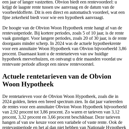
een jaar of langer vastzetten. Obvion biedt een rentevoordeel: u
krijgt de laagste rente tussen uw aanvraag en de datum van de
voorbeeldofferte. Dit is een direct en automatisch voordeel, wat een
fijne zekerheid biedt voor wie een hypotheek aanvraagt.
De hoogte van de Obvion Woon Hypotheek rente hangt af van de
rentevastperiode. Bij kortere periodes, zoals 5 of 10 jaar, is de rente
vaak gunstiger. Voor langere periodes, zoals 20 of 30 jaar, is de rente
doorgaans minder scherp. In 2024 was de actuele hypotheekrente
voor een annuïtaire Woon Hypotheek van Obvion bijvoorbeeld 3,86
procent. Daarnaast kunt u de rentetarieven van uw huidige
hypotheek meeverhuizen, en ontvangt u drie maanden voordat uw
rentevaste periode afloopt een nieuw rentevoorstel.
Actuele rentetarieven van de Obvion
Woon Hypotheek
De rentetarieven voor de Obvion Woon Hypotheek, zoals die in
2024 golden, lieten een breed spectrum zien. In dat jaar varieerden
de rentes voor een annuïtaire Obvion Woon Hypotheek bijvoorbeeld
van 2,92 procent tot 3,86 procent. Zo waren er tarieven van 3,12
procent, 3,32 procent en 3,66 procent beschikbaar. Deze tarieven
hangen af van uw keuze voor een variabele of vaste rente. Ook de
rentevastperiode en het al dan niet hebben van Nationale Hypotheek