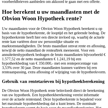
voorbeeldbrieven aanbieden om akkoord te gaan met een offerte.
Hoe berekent u uw maandlasten met de
Obvion Woon Hypotheek rente?
Uw maandlasten voor de Obvion Woon Hypotheek berekent u op
basis van de hypotheekrente, de looptijd en het geleende bedrag. De
hypotheekrente heeft hier een directe invloed op, waarbij de actuele
rente kan variëren door uw persoonlijke situatie en
marktomstandigheden. De bruto maandlast omvat rente en aflossing,
terwijl de netto maandlast de renteaftrek meeneemt. Voor een
annuïteitenhypotheek bedragen de bruto maandlasten bijvoorbeeld €
1.577,52 en de netto maandlasten € 1.241,19 bij een
hypotheekbedrag van € 350.000,- met een rentepercentage van
3,53% over 30 jaar. Deze maandlasten kunnen variëren bij een
renteaanpassing, extra aflossing of wijziging van de hypotheekvorm.
Gebruik van rentetarieven bij hypotheekberekening
De Obvion Woon Hypotheek rente beïnvloedt direct de berekening
van uw hypotheek. Een hypotheekberekening vereist informatie
over de actuele rentestand. Deze hypotheekrente is bepalend voor
het maximale hypotheekbedrag dat u kunt lenen. De nominale
hypotheekrente vormt de basis voor de maandlastberekening. Het