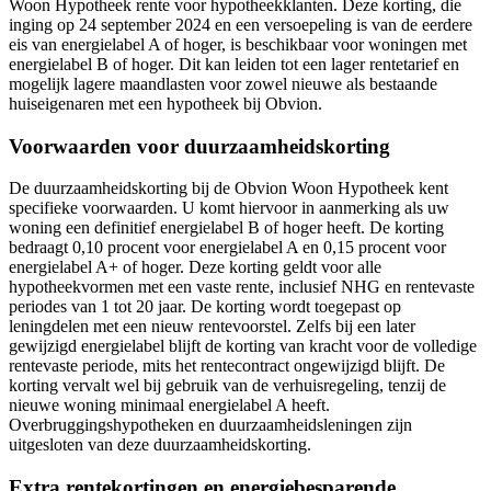
Woon Hypotheek rente voor hypotheekklanten. Deze korting, die
inging op 24 september 2024 en een versoepeling is van de eerdere
eis van energielabel A of hoger, is beschikbaar voor woningen met
energielabel B of hoger. Dit kan leiden tot een lager rentetarief en
mogelijk lagere maandlasten voor zowel nieuwe als bestaande
huiseigenaren met een hypotheek bij Obvion.
Voorwaarden voor duurzaamheidskorting
De duurzaamheidskorting bij de Obvion Woon Hypotheek kent
specifieke voorwaarden. U komt hiervoor in aanmerking als uw
woning een definitief energielabel B of hoger heeft. De korting
bedraagt 0,10 procent voor energielabel A en 0,15 procent voor
energielabel A+ of hoger. Deze korting geldt voor alle
hypotheekvormen met een vaste rente, inclusief NHG en rentevaste
periodes van 1 tot 20 jaar. De korting wordt toegepast op
leningdelen met een nieuw rentevoorstel. Zelfs bij een later
gewijzigd energielabel blijft de korting van kracht voor de volledige
rentevaste periode, mits het rentecontract ongewijzigd blijft. De
korting vervalt wel bij gebruik van de verhuisregeling, tenzij de
nieuwe woning minimaal energielabel A heeft.
Overbruggingshypotheken en duurzaamheidsleningen zijn
uitgesloten van deze duurzaamheidskorting.
Extra rentekortingen en energiebesparende