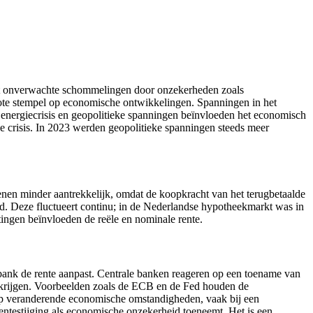
met onverwachte schommelingen door onzekerheden zoals
rote stempel op economische ontwikkelingen. Spanningen in het
 energiecrisis en geopolitieke spanningen beïnvloeden het economisch
he crisis. In 2023 werden geopolitieke spanningen steeds meer
lenen minder aantrekkelijk, omdat de koopkracht van het terugbetaalde
geld. Deze fluctueert continu; in de Nederlandse hypotheekmarkt was in
htingen beïnvloeden de reële en nominale rente.
e bank de rente aanpast. Centrale banken reageren op een toename van
te krijgen. Voorbeelden zoals de ECB en de Fed houden de
e op veranderende economische omstandigheden, vaak bij een
entestijging als economische onzekerheid toeneemt. Het is een