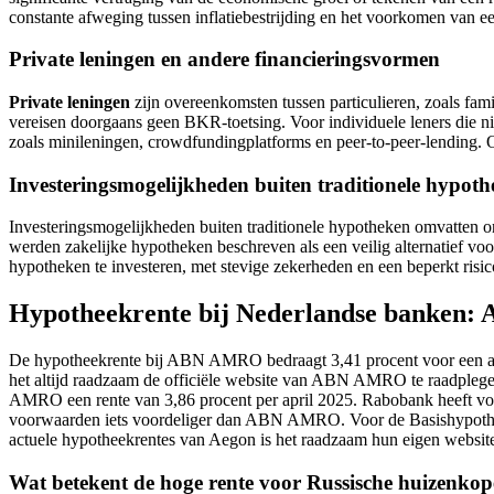
constante afweging tussen inflatiebestrijding en het voorkomen van 
Private leningen en andere financieringsvormen
Private leningen
zijn overeenkomsten tussen particulieren, zoals fami
vereisen doorgaans geen BKR-toetsing. Voor individuele leners die niet
zoals minileningen, crowdfundingplatforms en peer-to-peer-lending. 
Investeringsmogelijkheden buiten traditionele hypot
Investeringsmogelijkheden buiten traditionele hypotheken omvatten o
werden zakelijke hypotheken beschreven als een veilig alternatief vo
hypotheken te investeren, met stevige zekerheden en een beperkt risic
Hypotheekrente bij Nederlandse banken
De hypotheekrente bij ABN AMRO bedraagt 3,41 procent voor een ann
het altijd raadzaam de officiële website van ABN AMRO te raadplege
AMRO een rente van 3,86 procent per april 2025. Rabobank heeft voo
voorwaarden iets voordeliger dan ABN AMRO. Voor de Basishypothee
actuele hypotheekrentes van Aegon is het raadzaam hun eigen website
Wat betekent de hoge rente voor Russische huizenkop