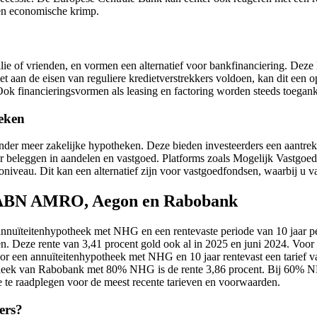
een economische krimp.
lie of vrienden, en vormen een alternatief voor bankfinanciering. Deze 
 aan de eisen van reguliere kredietverstrekkers voldoen, kan dit een opl
Ook financieringsvormen als leasing en factoring worden steeds toegan
heken
nder meer zakelijke hypotheken. Deze bieden investeerders een aantrek
or beleggen in aandelen en vastgoed. Platforms zoals Mogelijk Vastgoe
oniveau. Dit kan een alternatief zijn voor vastgoedfondsen, waarbij u v
: ABN AMRO, Aegon en Rabobank
uïteitenhypotheek met NHG en een rentevaste periode van 10 jaar pe
n. Deze rente van 3,41 procent gold ook al in 2025 en juni 2024. Vo
r een annuïteitenhypotheek met NHG en 10 jaar rentevast een tarief v
k van Rabobank met 80% NHG is de rente 3,86 procent. Bij 60% NHG b
 te raadplegen voor de meest recente tarieven en voorwaarden.
ers?