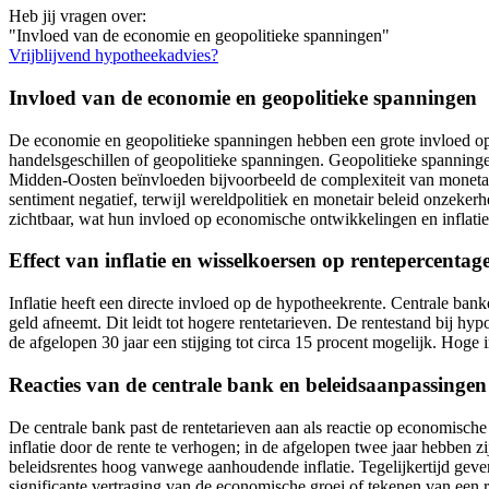
Heb jij vragen over:
"Invloed van de economie en geopolitieke spanningen"
Vrijblijvend hypotheekadvies?
Invloed van de economie en geopolitieke spanningen
De economie en geopolitieke spanningen hebben een grote invloed o
handelsgeschillen of geopolitieke spanningen. Geopolitieke spanning
Midden-Oosten beïnvloeden bijvoorbeeld de complexiteit van monetair
sentiment negatief, terwijl wereldpolitiek en monetair beleid onzeke
zichtbaar, wat hun invloed op economische ontwikkelingen en inflatie 
Effect van inflatie en wisselkoersen op rentepercentag
Inflatie heeft een directe invloed op de hypotheekrente. Centrale ban
geld afneemt. Dit leidt tot hogere rentetarieven. De rentestand bij h
de afgelopen 30 jaar een stijging tot circa 15 procent mogelijk. Hoge 
Reacties van de centrale bank en beleidsaanpassingen
De centrale bank past de rentetarieven aan als reactie op economisch
inflatie door de rente te verhogen; in de afgelopen twee jaar hebben
beleidsrentes hoog vanwege aanhoudende inflatie. Tegelijkertijd gev
significante vertraging van de economische groei of tekenen van een 