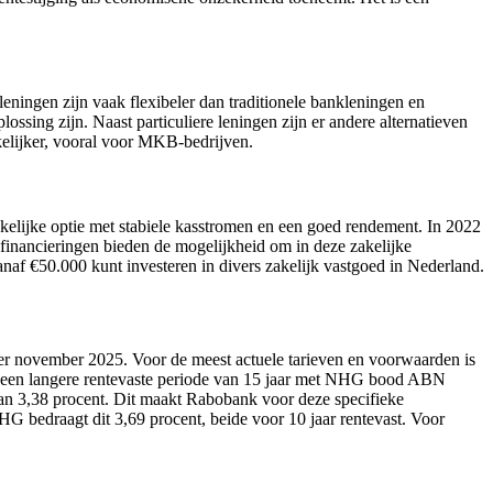
leningen zijn vaak flexibeler dan traditionele bankleningen en
ossing zijn. Naast particuliere leningen zijn er andere alternatieven
kelijker, vooral voor MKB-bedrijven.
kelijke optie met stabiele kasstromen en een goed rendement. In 2022
dfinancieringen bieden de mogelijkheid om in deze zakelijke
anaf €50.000 kunt investeren in divers zakelijk vastgoed in Nederland.
r november 2025. Voor de meest actuele tarieven en voorwaarden is
or een langere rentevaste periode van 15 jaar met NHG bood ABN
an 3,38 procent. Dit maakt Rabobank voor deze specifieke
edraagt dit 3,69 procent, beide voor 10 jaar rentevast. Voor