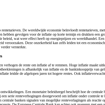
p rentetarieven. De wereldwijde economie beïnvloedt rentetarieven, 
en hebben gevolgen voor de inflatie op korte termijn en drukken een g
 beleid, wat weer effect heeft op energieprijzen en wereldhandel. Een
rheid veroorzaken. Deze onzekerheid kan zelfs leiden tot een economisc
verder versterkte.
es
ken verhogen de rente om inflatie af te remmen. Hoge inflatie maakt uit
ypotheekleningen is afhankelijk van inflatie en de bankinkoopprijs van 
inflatie leidde de afgelopen jaren tot hogere rentes. Ook inflatieverwac
e ontwikkelingen. Een monetaire beleidsregel beschrijft hoe de central
 zij een serie renteverhogingen doorgevoerd om inflatie onder controle 
en centrale banken signalen van mogelijke renteverlagingen als reacti
recessie. De Europese Centrale Bank kan echter ook reageren met een r