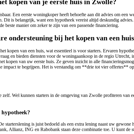
t kopen van je eerste huis in Zwolle?
isbaar. Een eerste woningkoper heeft behoefte aan dit advies om een 
n. Dit is belangrijk, want een hypotheek vereist altijd deskundig advi
t de beste manier om zeker te zijn van een passende financiering.
re ondersteuning bij het kopen van een huis
het kopen van een huis, wat essentieel is voor starters. Ervaren hypoth
raag en bieden diensten voor de woningaankoop in de regio Utrecht, i
j het kopen van uw eerste huis. Ze geven inzicht in alle financieringsm
le impact te begrijpen. Het is verstandig om **drie tot vier offertes** 
e zelf. Wel kunnen starters in de omgeving van Zwolle profiteren van ee
e hypotheek?
 De starterslening is juist bedoeld als een extra lening naast uw gewo
, Allianz, ING en Rabobank staan deze combinatie toe. U kunt de st