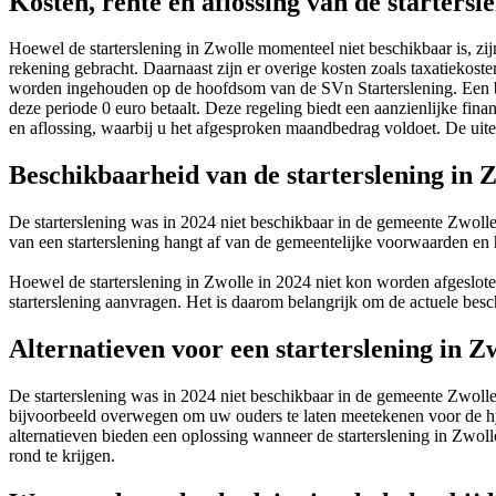
Kosten, rente en aflossing van de startersl
Hoewel de starterslening in Zwolle momenteel niet beschikbaar is, zijn
rekening gebracht. Daarnaast zijn er overige kosten zoals taxatiekost
worden ingehouden op de hoofdsom van de SVn Starterslening. Een bela
deze periode 0 euro betaalt. Deze regeling biedt een aanzienlijke finan
en aflossing, waarbij u het afgesproken maandbedrag voldoet. De uit
Beschikbaarheid van de starterslening in Zw
De starterslening was in 2024 niet beschikbaar in de gemeente Zwoll
van een starterslening hangt af van de gemeentelijke voorwaarden en 
Hoewel de starterslening in Zwolle in 2024 niet kon worden afgeslot
starterslening aanvragen. Het is daarom belangrijk om de actuele besc
Alternatieven voor een starterslening in Z
De starterslening was in 2024 niet beschikbaar in de gemeente Zwolle.
bijvoorbeeld overwegen om uw ouders te laten meetekenen voor de hy
alternatieven bieden een oplossing wanneer de starterslening in Zwol
rond te krijgen.