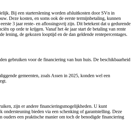
elijk. Bij een starterslening worden afsluitkosten door SVn in
 bouw. Deze kosten, en soms ook de eerste termijnbetaling, kunnen
te 3 jaar rente- en aflossingsvrij zijn. Dit betekent dat u gedurende
iën op orde te krijgen. Vanaf het 4e jaar start de betaling van rente
de lening, de gekozen looptijd en de dan geldende rentepercentages.
nden gebruiken voor de financiering van hun huis. De beschikbaarheid
omliggende gemeenten, zoals Assen in 2025, konden wel een
egt.
ruiken, zijn er andere financieringsmogelijkheden. U kunt
 ondersteuning bieden via een schenking of garantstelling. Deze
van ouders een praktische manier om toch de benodigde financiering