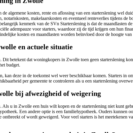
ening in Zwolle
 de algemene kosten, rente en aflossing van een starterslening wel duid
en, notariskosten, makelaarskosten en eventueel renteverlies tijdens de
ngrijk kenmerk van de SVn Starterslening is dat de maandlasten de eers
ciële adempauze voor starters, waardoor zij de tijd krijgen om hun financ
eindelijke kosten en maandlasten worden beïnvloed door de hoogte van 
olle en actuele situatie
e. Dit betekent dat woningkopers in Zwolle toen geen starterslening ko
het budget.
en, kan deze in de toekomst wel weer beschikbaar komen. Starters in 
hikbaarheid per gemeente te controleren als u een starterslening overwe
wolle bij afwezigheid of weigering
 Als u in Zwolle een huis wilt kopen en de starterslening niet kunt geb
potheek. Een andere optie is een familiehypotheek. Ouders kunnen ook
le ontbreekt of wordt geweigerd. Voor veel starters is het meetekenen 