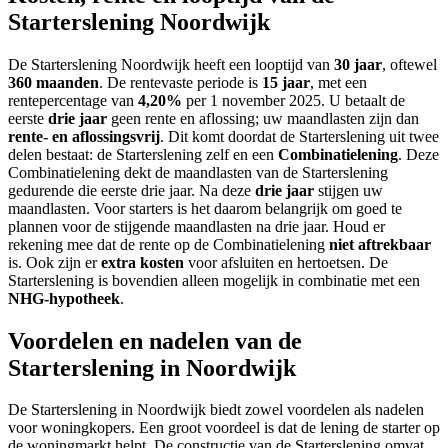
Starterslening Noordwijk
De Starterslening Noordwijk heeft een looptijd van
30 jaar
, oftewel
360 maanden
. De rentevaste periode is
15 jaar
, met een
rentepercentage van
4,20%
per 1 november 2025. U betaalt de
eerste
drie jaar
geen rente en aflossing; uw maandlasten zijn dan
rente- en aflossingsvrij
. Dit komt doordat de Starterslening uit twee
delen bestaat: de Starterslening zelf en een
Combinatielening
. Deze
Combinatielening dekt de maandlasten van de Starterslening
gedurende die eerste drie jaar. Na deze
drie jaar
stijgen uw
maandlasten. Voor starters is het daarom belangrijk om goed te
plannen voor de stijgende maandlasten na drie jaar. Houd er
rekening mee dat de rente op de Combinatielening
niet aftrekbaar
is. Ook zijn er
extra kosten
voor afsluiten en hertoetsen. De
Starterslening is bovendien alleen mogelijk in combinatie met een
NHG-hypotheek
.
Voordelen en nadelen van de
Starterslening in Noordwijk
De Starterslening in Noordwijk biedt zowel voordelen als nadelen
voor woningkopers. Een groot voordeel is dat de lening de starter op
de woningmarkt helpt. De constructie van de Starterslening omvat